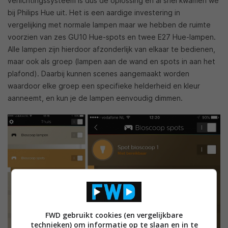
verlichtingssysteem is dus de oplossing en al snel kwamen we
bij Philips Hue uit. Het is een aardige investering in
vergelijking met normale lampen maar we hebben de ruimte
voorzien van zes GU10 Hue-spots en twee E27 Hue-lampen.
Alle lampen zijn hierdoor afzonderlijk van elkaar te bedienen,
maar ook als groep (lampen aan de wand en spots in aan het
plafond). Daarbij kunnen scenes aangemaakt worden
waardoor elke groep een specifieke helderheid en kleur
aanneemt, en kun je de lampen eenvoudig dimmen.
FWD gebruikt cookies (en vergelijkbare
technieken) om informatie op te slaan en in te