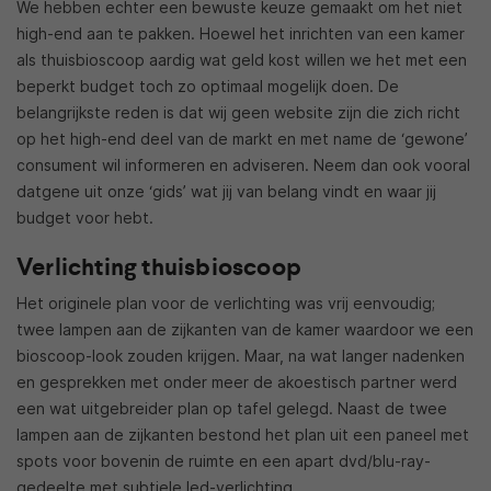
We hebben echter een bewuste keuze gemaakt om het niet
high-end aan te pakken. Hoewel het inrichten van een kamer
als thuisbioscoop aardig wat geld kost willen we het met een
beperkt budget toch zo optimaal mogelijk doen. De
belangrijkste reden is dat wij geen website zijn die zich richt
op het high-end deel van de markt en met name de ‘gewone’
consument wil informeren en adviseren. Neem dan ook vooral
datgene uit onze ‘gids’ wat jij van belang vindt en waar jij
budget voor hebt.
Verlichting thuisbioscoop
Het originele plan voor de verlichting was vrij eenvoudig;
twee lampen aan de zijkanten van de kamer waardoor we een
bioscoop-look zouden krijgen. Maar, na wat langer nadenken
en gesprekken met onder meer de akoestisch partner werd
een wat uitgebreider plan op tafel gelegd. Naast de twee
lampen aan de zijkanten bestond het plan uit een paneel met
spots voor bovenin de ruimte en een apart dvd/blu-ray-
gedeelte met subtiele led-verlichting.