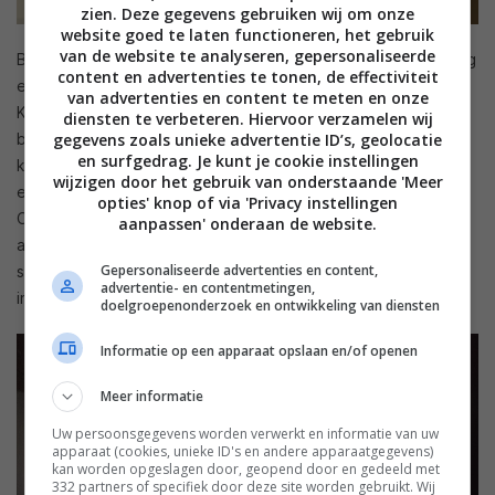
zien. Deze gegevens gebruiken wij om onze
website goed te laten functioneren, het gebruik
van de website te analyseren, gepersonaliseerde
Bij een echte thuisbioscoop hoort echte bioscoop-verlichting
content en advertenties te tonen, de effectiviteit
en met Hue kun je alle kanten op om dit te verwezenlijken.
van advertenties en content te meten en onze
Kortom, de mogelijkheden met Hue zijn eindeloos, en
diensten te verbeteren. Hiervoor verzamelen wij
bovendien heb je duurzame led’s waarmee je lang vooruit
gegevens zoals unieke advertentie ID’s, geolocatie
en surfgedrag. Je kunt je cookie instellingen
kunt. Over het bedienen van Hue-lampen, de mogelijkheden
wijzigen door het gebruik van onderstaande 'Meer
en de kwaliteit kun je in onze
Philips Hue review
alles lezen.
opties' knop of via 'Privacy instellingen
Overigens zijn alle Hue-lampen nog altijd via één schakelaar
aanpassen' onderaan de website.
aan de muur aan en uit te zetten, mocht er een keer geen
Gepersonaliseerde advertenties en content,
smartphone of Logitech afstandsbediening (met Hue-
advertentie- en contentmetingen,
integratie) voor handen zijn.
doelgroepenonderzoek en ontwikkeling van diensten
Informatie op een apparaat opslaan en/of openen
Meer informatie
Uw persoonsgegevens worden verwerkt en informatie van uw
apparaat (cookies, unieke ID's en andere apparaatgegevens)
kan worden opgeslagen door, geopend door en gedeeld met
332 partners of specifiek door deze site worden gebruikt. Wij