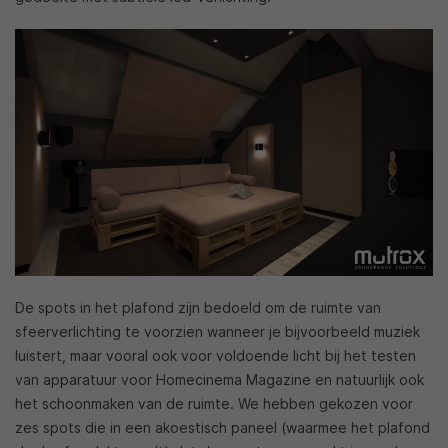
De spots in het plafond zijn bedoeld om de ruimte van
sfeerverlichting te voorzien wanneer je bijvoorbeeld muziek
luistert, maar vooral ook voor voldoende licht bij het testen
van apparatuur voor Homecinema Magazine en natuurlijk ook
het schoonmaken van de ruimte. We hebben gekozen voor
zes spots die in een akoestisch paneel (waarmee het plafond