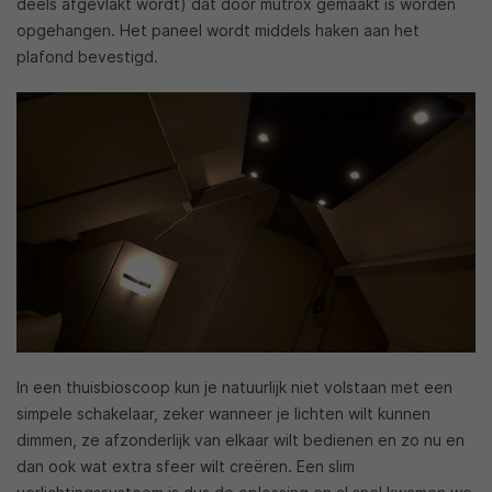
deels afgevlakt wordt) dat door mutrox gemaakt is worden
opgehangen. Het paneel wordt middels haken aan het
plafond bevestigd.
In een thuisbioscoop kun je natuurlijk niet volstaan met een
simpele schakelaar, zeker wanneer je lichten wilt kunnen
dimmen, ze afzonderlijk van elkaar wilt bedienen en zo nu en
dan ook wat extra sfeer wilt creëren. Een slim