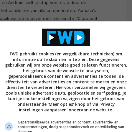
en Android leidt je stap voor stap door de
 het aansluiten van alle componenten. Yamaha’s
uik van de receiver met ten minste 20 procent
COmode is uitgeschakeld. De functie kan indien
r worden geactiveerd en zorgt voor een efficiënt
FWD gebruikt cookies (en vergelijkbare technieken) om
informatie op te slaan en in te zien. Deze gegevens
gebruiken wij om onze website goed te laten functioneren,
het gebruik van de website te analyseren,
gepersonaliseerde content en advertenties te tonen, de
effectiviteit van advertenties en content te meten en onze
diensten te verbeteren. Hiervoor verzamelen wij gegevens
zoals unieke advertentie ID’s, geolocatie en surfgedrag. Je
kunt je cookie instellingen wijzigen door het gebruik van
onderstaande 'Meer opties' knop of via 'Privacy
instellingen aanpassen' onderaan de website.
Gepersonaliseerde advertenties en content, advertentie- en
contentmetingen, doelgroepenonderzoek en ontwikkeling van
diensten