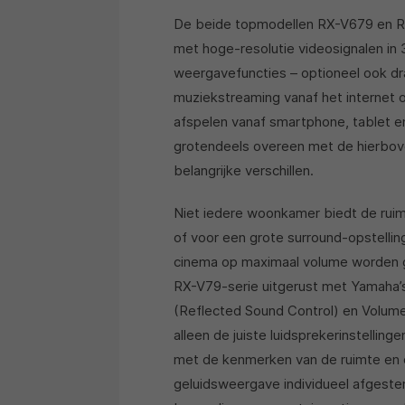
De beide topmodellen RX-V679 en RX
met hoge-resolutie videosignalen in 
weergavefuncties – optioneel ook dr
muziekstreaming vanaf het internet 
afspelen vanaf smartphone, tablet e
grotendeels overeen met de hierbov
belangrijke verschillen.
Niet iedere woonkamer biedt de ruimt
of voor een grote surround-opstellin
cinema op maximaal volume worden g
RX-V79-serie uitgerust met Yamaha’s
(Reflected Sound Control) en Volume
alleen de juiste luidsprekerinstellin
met de kenmerken van de ruimte en 
geluidsweergave individueel afgeste