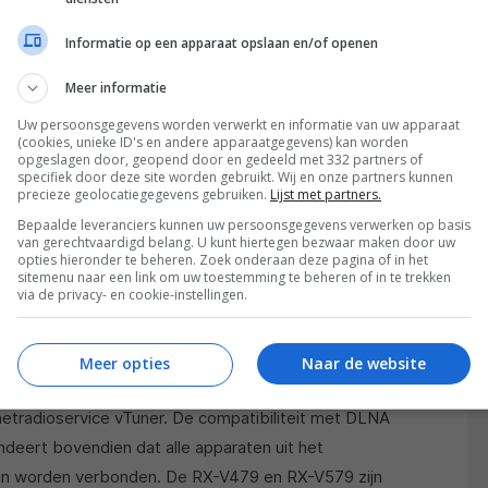
Informatie op een apparaat opslaan en/of openen
Meer informatie
Uw persoonsgegevens worden verwerkt en informatie van uw apparaat
l
Dolby TrueHD
als DTS-HD Master Audio
(cookies, unieke ID's en andere apparaatgegevens) kan worden
keuzeprogramma’s voor geluidsvelden
opgeslagen door, geopend door en gedeeld met 332 partners of
specifiek door deze site worden gebruikt. Wij en onze partners kunnen
de wens van de kijker/luisteraar. Terwijl de RX-V479
precieze geolocatiegegevens gebruiken.
Lijst met partners.
 levert, voedt de RX-V579 zelfs 7.2-luidspreker-
Bepaalde leveranciers kunnen uw persoonsgegevens verwerken op basis
van gerechtvaardigd belang. U kunt hiertegen bezwaar maken door uw
al. De receivers beschikken over een geïntegreerde
opties hieronder te beheren. Zoek onderaan deze pagina of in het
it Burr-Brown-DAC’s in alle kanalen. De RX-V479 en
sitemenu naar een link om uw toestemming te beheren of in te trekken
via de privacy- en cookie-instellingen.
 3D-signalen en kunnen 4K Ultra HD-signalen
Meer opties
Naar de website
reed scala aan extra multimediadiensten,
netradioservice vTuner. De compatibiliteit met DLNA
ndeert bovendien dat alle apparaten uit het
en worden verbonden. De RX-V479 en RX-V579 zijn