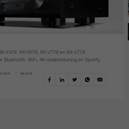
RX-V479, RX-V579, RX-V779 en RX-V779
r Bluetooth, WiFi, 4K-ondersteuning en Spotify.
X-V379
RX-V479