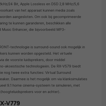
kHz/24 Bit, Apple Lossless en DSD 2,8 MHz/5,6
voorkant van het apparaat kunnen media zoals
 worden aangesloten. Om ook bij gecomprimeerde
ring te kunnen garanderen, beschikken alle
Music Enhancer, die bijvoorbeeld MP3-
RONT-technologie is surround-sound ook mogelijk in
ekers kunnen worden opgesteld. Het virtuele
 via de voorste luidsprekers, door middel
cho-akoestische technologieën. De RX-V579 biedt
 nog twee extra functies: Virtual Surround
aker. Daarmee is het mogelijk om via klanksimulaties
rtueel 9.1 home cinema-systeem te simuleren, met
(hoogteluidsprekers voor en achter).
RX-V779