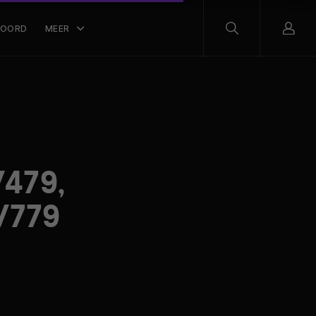
WOORD
MEER
V479,
V779