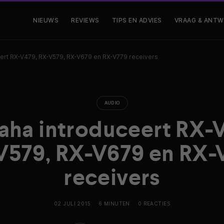
NIEUWS
REVIEWS
TIPS EN ADVIES
VRAAG & ANT
ert RX-V479, RX-V579, RX-V679 en RX-V779 receivers
AUDIO
ha introduceert RX-
V579, RX-V679 en RX-
receivers
02 JULI 2015
6 MINUTEN
0 REACTIES