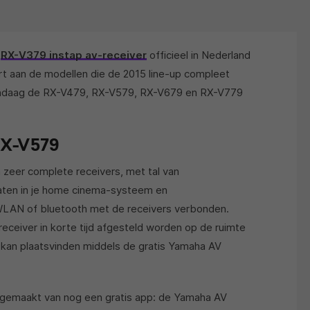
e
RX-V379 instap av-receiver
officieel in Nederland
rt aan de modellen die de 2015 line-up compleet
vandaag de RX-V479, RX-V579, RX-V679 en RX-V779
RX-V579
zeer complete receivers, met tal van
raten in je home cinema-systeem en
 WLAN of bluetooth met de receivers verbonden.
receiver in korte tijd afgesteld worden op de ruimte
ng kan plaatsvinden middels de gratis Yamaha AV
 gemaakt van nog een gratis app: de Yamaha AV