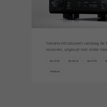
Yamaha introduceert vandaag de 
receivers, uitgerust met onder mee
RX-V579
RX-V679
RX-V779
R
YAMAHA