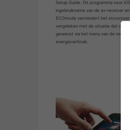
Setup Guide. Dit programma voor iOS 
ingebruikname van de av-receiver en
ECOmode vermindert het stroomverbr
vergeleken met de situatie dat de E
gewenst via het menu van de receive
energieverbruik.