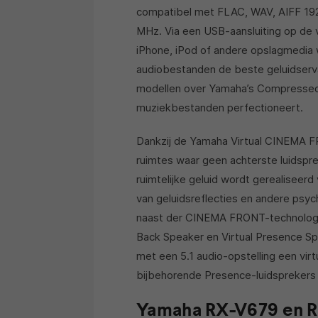
compatibel met FLAC, WAV, AIFF 192
MHz. Via een USB-aansluiting op de 
iPhone, iPod of andere opslagmedia
audiobestanden de beste geluidserva
modellen over Yamaha’s Compressed 
muziekbestanden perfectioneert.
Dankzij de Yamaha Virtual CINEMA F
ruimtes waar geen achterste luidspr
ruimtelijke geluid wordt gerealiseerd
van geluidsreflecties en andere psy
naast der CINEMA FRONT-technologie
Back Speaker en Virtual Presence Spe
met een 5.1 audio-opstelling een vi
bijbehorende Presence-luidsprekers 
Yamaha RX-V679 en 