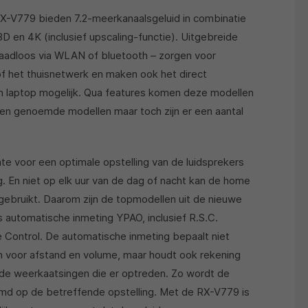
-V779 bieden 7.2-meerkanaalsgeluid in combinatie
3D en 4K (inclusief upscaling-functie). Uitgebreide
aadloos via WLAN of bluetooth – zorgen voor
of het thuisnetwerk en maken ook het direct
n laptop mogelijk. Qua features komen deze modellen
en genoemde modellen maar toch zijn er een aantal
e voor een optimale opstelling van de luidsprekers
g. En niet op elk uur van de dag of nacht kan de home
ebruikt. Daarom zijn de topmodellen uit de nieuwe
 automatische inmeting YPAO, inclusief R.S.C.
 Control. De automatische inmeting bepaalt niet
gen voor afstand en volume, maar houdt ook rekening
de weerkaatsingen die er optreden. Zo wordt de
md op de betreffende opstelling. Met de RX-V779 is