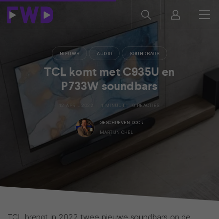
NIEUWS
AUDIO
SOUNDBARS
TCL komt met C935U en
P733W soundbars
12 APRIL 2022
1 MINUUT
0 REACTIES
GESCHREVEN DOOR
MARTIJN CHEL
TCL brengt in 2022 twee nieuwe soundbars op de