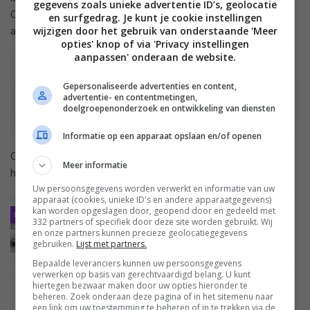
gegevens zoals unieke advertentie ID’s, geolocatie
Connection twee verschillende slimme apparaten tegelijk
en surfgedrag. Je kunt je cookie instellingen
wijzigen door het gebruik van onderstaande 'Meer
aansluiten en snel tussen apparaten schakelen.
opties' knop of via 'Privacy instellingen
aanpassen' onderaan de website.
Gepersonaliseerde advertenties en content,
advertentie- en contentmetingen,
doelgroepenonderzoek en ontwikkeling van diensten
Informatie op een apparaat opslaan en/of openen
Over de prijs en beschikbaarheid van de nieuwe soundbars
Meer informatie
heeft TCL nog niets bekendgemaakt.
Uw persoonsgegevens worden verwerkt en informatie van uw
apparaat (cookies, unieke ID's en andere apparaatgegevens)
kan worden opgeslagen door, geopend door en gedeeld met
NIEUWS
BEELD
LCD LED TV'S
12 APRIL 2022
LEES OOK
332 partners of specifiek door deze site worden gebruikt. Wij
TCL lanceert nieuwe C-serie tv’s met QLED en
en onze partners kunnen precieze geolocatiegegevens
miniled
gebruiken.
Lijst met partners.
Bepaalde leveranciers kunnen uw persoonsgegevens
verwerken op basis van gerechtvaardigd belang. U kunt
hiertegen bezwaar maken door uw opties hieronder te
beheren. Zoek onderaan deze pagina of in het sitemenu naar
GESCHREVEN DOOR
een link om uw toestemming te beheren of in te trekken via de