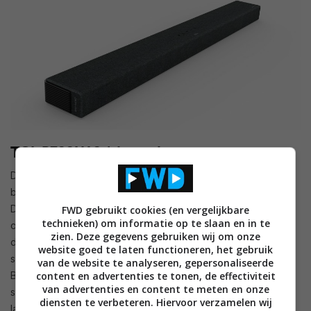
TCL P733W 3.1-kanaals soundbar
De P733W soundbar komt met een draadloze sub woofer en
biedt ondersteuning voor
DTS Virtual:X
en Dolby Audio.
Dankzij AI-IN kunnen gebruikers het geluid ook aanpassen en
FWD gebruikt cookies (en vergelijkbare
technieken) om informatie op te slaan en in te
optimaliseren, voor in de kamer of een andere omgeving,
zien. Deze gegevens gebruiken wij om onze
door de geluidspositie aan te passen en te kalibreren. De
website goed te laten functioneren, het gebruik
soundbar is voorzien van een Bass Boost-functie en
van de website te analyseren, gepersonaliseerde
content en advertenties te tonen, de effectiviteit
Bluetooth 5.2 + Sound Sync (TCL TV) waarmee deze
van advertenties en content te meten en onze
soundbar draadloos op de tv worden aangesloten met een
diensten te verbeteren. Hiervoor verzamelen wij
lage latency. Bovendien kun je dankzij Bluetooth Multi-