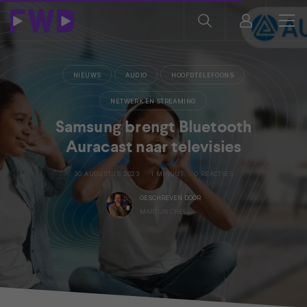
NIEUWS
AUDIO
HOOFDTELEFOONS
NETWERK EN STREAMING
Samsung brengt Bluetooth
Auracast naar televisies
30 AUGUSTUS 2023
1 MINUUT
0 REACTIES
GESCHREVEN DOOR
MARTIJN CHEL