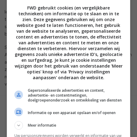
FWD gebruikt cookies (en vergelijkbare
Iedere headset of speaker krijgt dan hetzelfde signaal
technieken) om informatie op te slaan en in te
toegestuurd, maar er zijn al mogelijkheden om verschillende
zien. Deze gegevens gebruiken wij om onze
website goed te laten functioneren, het gebruik
signalen naar verschillende ontvangers te sturen,
van de website te analyseren, gepersonaliseerde
bijvoorbeeld voor vertalingen.
content en advertenties te tonen, de effectiviteit
van advertenties en content te meten en onze
Samsung rolt volgende maand een update uit waarmee
diensten te verbeteren. Hiervoor verzamelen wij
gegevens zoals unieke advertentie ID’s, geolocatie
Auracast toegevoegd wordt aan de Galaxy Buds2 Pro en een
en surfgedrag. Je kunt je cookie instellingen
aantal 8K- en 4K-televisies die in 2023 op de markt gebracht
wijzigen door het gebruik van onderstaande 'Meer
zijn. De verwachting is dat Auracast volgend jaar op
opties' knop of via 'Privacy instellingen
meerdere televisies, speakers, headsets en receivers zal
aanpassen' onderaan de website.
verschijnen.
Gepersonaliseerde advertenties en content,
advertentie- en contentmetingen,
doelgroepenonderzoek en ontwikkeling van diensten
GESCHREVEN DOOR
Informatie op een apparaat opslaan en/of openen
MARTIJN CHEL
Meer informatie
Uw persoonsgegevens worden verwerkt en informatie van uw