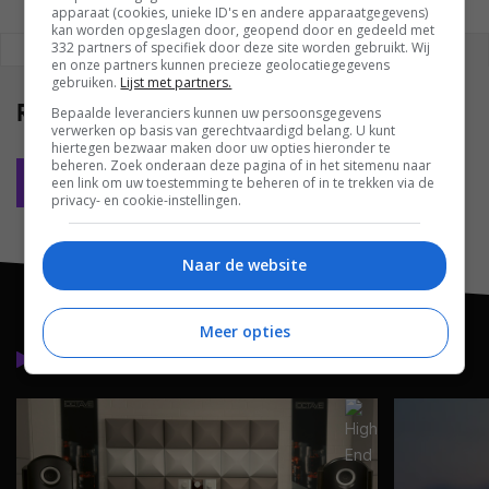
apparaat (cookies, unieke ID's en andere apparaatgegevens)
kan worden opgeslagen door, geopend door en gedeeld met
332 partners of specifiek door deze site worden gebruikt. Wij
REAGEREN
REACTIES (0)
en onze partners kunnen precieze geolocatiegegevens
gebruiken.
Lijst met partners.
Reacties
(0)
Bepaalde leveranciers kunnen uw persoonsgegevens
verwerken op basis van gerechtvaardigd belang. U kunt
hiertegen bezwaar maken door uw opties hieronder te
beheren. Zoek onderaan deze pagina of in het sitemenu naar
Plaats reactie
een link om uw toestemming te beheren of in te trekken via de
privacy- en cookie-instellingen.
Naar de website
Meer opties
Lees meer