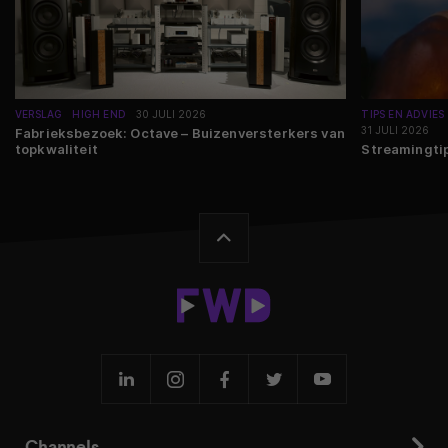
VERSLAG
HIGH END
30 JULI 2026
TIPS EN ADVIES
31 JULI 2026
Fabrieksbezoek: Octave – Buizenversterkers van
topkwaliteit
Streamingtip
Channels