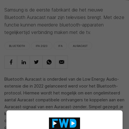
Samsung is de eerste fabrikant die het nieuwe
Bluetooth Auracast naar zijn televisies brengt. Met deze
functie kunnen meerdere bluetooth-apparaten
tegelijkertijd verbinding maken met de tv.
BLUETOOTH
IFA 2023
IFA
AURACAST
Bluetooth Auracast is onderdeel van de Low Energy Audio-
extensie die in 2022 gelanceerd werd voor het Bluetooth-
protocol. Hiermee wordt het mogelijk om een ongelimiteerd
aantal Auracast compatibele ontvangers te koppelen aan een
Auracast-signaal van een Auracast-zender. Simpel gezegd; je
kunt een onbeperkt aantal compatibele Bluetooth-headsets
of -speakers koppelen aan een bron die Auracast
ondersteunt.