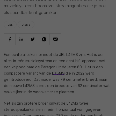
muzieksysteem boordevol streamingopties die je ook
als soundbar kunt gebruiken.
JBL
L42MS
Een echte alleskunner moet de JBL L42MS zijn. Het is een
alles-in-één muzieksysteem en een echt hifi-apparaat met
een knipoog naar de Paragon uit de jaren 80.. Het is een
compactere variant van de
L75MS
die in 2022 werd
geïntroduceerd. Dat model was 79 centimeter breed, maar
de nieuwe L42MS is met een breedte van 62 centimeter wat
makkelijker in de woonkamer te plaatsen.
Net als zijn grotere broer omvat de L42MS twee
stereospeakerkanalen in één, horizontaal vormgegeven
behuizing. Door een speciale DSP en de onder een hoek