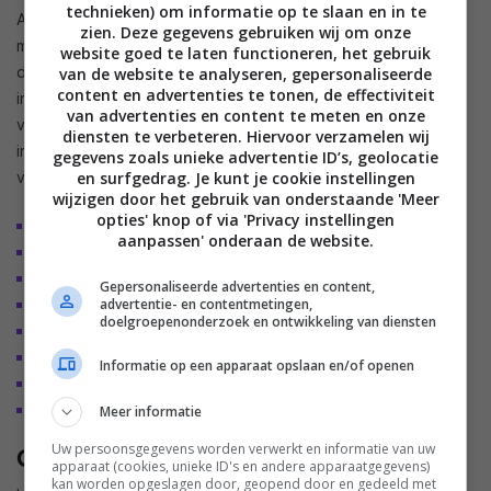
technieken) om informatie op te slaan en in te
Achter het zwarte front zorgen een tweetal 4” Paper Cone
zien. Deze gegevens gebruiken wij om onze
mid/laag drivers en een 0,75” Titanium Dome tweeter voor
website goed te laten functioneren, het gebruik
die typische JBL Sound. Achter deze drivers schuilt een
van de website te analyseren, gepersonaliseerde
content en advertenties te tonen, de effectiviteit
interne versterker met een gecombineerd
van advertenties en content te meten en onze
versterkervermogen van 200Watt. Het is tenslotte een alles-
diensten te verbeteren. Hiervoor verzamelen wij
in-één muzieksysteem en dus is er ondersteuning voor het
gegevens zoals unieke advertentie ID’s, geolocatie
en surfgedrag. Je kunt je cookie instellingen
volgende:
wijzigen door het gebruik van onderstaande 'Meer
opties' knop of via 'Privacy instellingen
Google Chromecast
aanpassen' onderaan de website.
Spotify Connect
Apple Airplay
Gepersonaliseerde advertenties en content,
advertentie- en contentmetingen,
Bluetooth
doelgroepenonderzoek en ontwikkeling van diensten
Roon Ready
HDMI Arc voor directe verbinding van TV-geluid
Informatie op een apparaat opslaan en/of openen
Analoge Line Level input (RCA en 3.5mm MiniJack)
SmartThings Ready
Meer informatie
Uw persoonsgegevens worden verwerkt en informatie van uw
Ook als soundbar te gebruiken
apparaat (cookies, unieke ID's en andere apparaatgegevens)
kan worden opgeslagen door, geopend door en gedeeld met