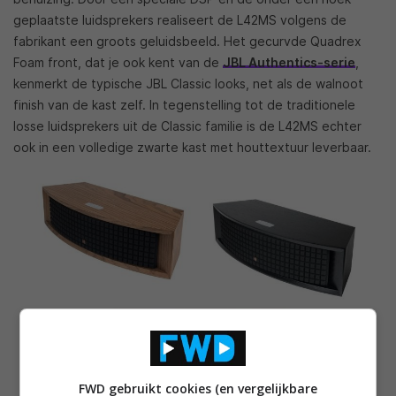
geplaatste luidsprekers realiseert de L42MS volgens de
fabrikant een groots geluidsbeeld. Het gecurvde Quadrex
Foam front, dat je ook kent van de
JBL Authentics-serie
,
kenmerkt de typische JBL Classic looks, net als de walnoot
finish van de kast zelf. In tegenstelling tot de traditionele
losse luidsprekers uit de Classic familie is de L42MS echter
ook in een volledige zwarte kast met houttextuur leverbaar.
FWD gebruikt cookies (en vergelijkbare