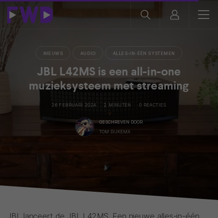
NIEUWS
AUDIO
ALLES-IN-ÉÉN SYSTEMEN
JBL L42MS is een all-in-one
muzieksysteem met streaming
26 FEBRUARI 2024
2 MINUTEN
0 REACTIES
GESCHREVEN DOOR
TOM DIJKEMA
JBL lanceert de JBL L42MS. Een nieuwe alles-in-één