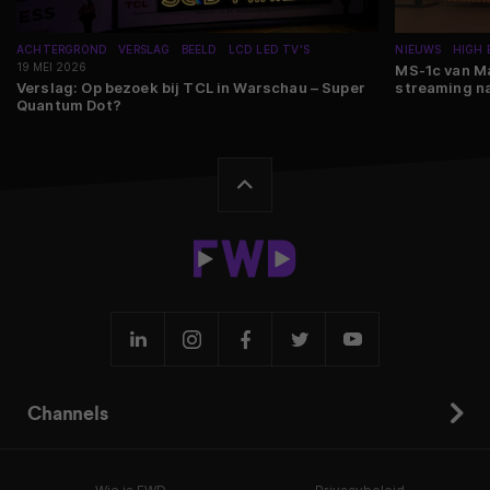
ACHTERGROND
VERSLAG
BEELD
LCD LED TV'S
NIEUWS
HIGH 
19 MEI 2026
MS-1c van Ma
Verslag: Op bezoek bij TCL in Warschau – Super
streaming na
Quantum Dot?
Channels