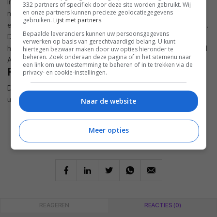
In tegenstelling tot de grotere L75MS beschikt de L42MS
332 partners of specifiek door deze site worden gebruikt. Wij
en onze partners kunnen precieze geolocatiegegevens
niet over een ingang voor de rechtstreekse aansluiting van
gebruiken.
Lijst met partners.
een draaitafel, daar is een externe phono stage voor vereist.
Bepaalde leveranciers kunnen uw persoonsgegevens
Dit is echt een hifi-systeem met muziekstreaming die je ook
verwerken op basis van gerechtvaardigd belang. U kunt
heel gemakkelijk als soundbar kunt gebruiken dankzij de HDMI
hiertegen bezwaar maken door uw opties hieronder te
beheren. Zoek onderaan deze pagina of in het sitemenu naar
Arc voor een directe verbinding van tv-geluid.
een link om uw toestemming te beheren of in te trekken via de
Prijs en beschikbaarheid
privacy- en cookie-instellingen.
De JBL L42MS is per direct verkrijgbaar voor 999 euro. Kies
uit de kleur Classic Walnut of Black Walnut.
Naar de website
Meer opties
GESCHREVEN DOOR
TOM DIJKEMA
REAGEREN
REACTIES (0)