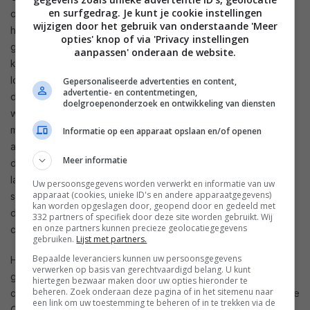
en surfgedrag. Je kunt je cookie instellingen
op cd die erg goed klinkt. De KOMBO 62 is bijzonder snel in
wijzigen door het gebruik van onderstaande 'Meer
het laden van de cd en het uitlezen van de TOC. Naast snel
opties' knop of via 'Privacy instellingen
gaat het ook nog eens erg geruisloos wat het gevoel van
aanpassen' onderaan de website.
kwaliteit onderschrijft. Ook tijdens het afspelen is het
loopwerk muisstil, slechts in hele zachte passages en tussen
Gepersonaliseerde advertenties en content,
advertentie- en contentmetingen,
de tracks door is een heel zacht zoemen hoorbaar. De
doelgroepenonderzoek en ontwikkeling van diensten
weergave van de cd is prima, het hoog klinkt transparant en
mooi gedetailleerd en Marc’s stem is goed herkenbaar. Het
Informatie op een apparaat opslaan en/of openen
achtergrondkoor bestaat zelfs uit wat losse stemmen. In een
Meer informatie
direct vergelijk met de geripte versie via de Bluesound Icon
laat horen dat het koor dan iets minder ver naar achter in het
Uw persoonsgegevens worden verwerkt en informatie van uw
apparaat (cookies, unieke ID's en andere apparaatgegevens)
stereobeeld geplaatst wordt. De laagweergave is goed en
kan worden opgeslagen door, geopend door en gedeeld met
de KOMBO 62 weet mijn Audiovector QR1’s goed onder
332 partners of specifiek door deze site worden gebruikt. Wij
en onze partners kunnen precieze geolocatiegegevens
controle te houden.
gebruiken.
Lijst met partners.
Bepaalde leveranciers kunnen uw persoonsgegevens
Hoewel Teufel natuurlijk het liefst de KOMBO 62
verwerken op basis van gerechtvaardigd belang. U kunt
gecombineerd ziet met speakers uit de eigen stal kan deze
hiertegen bezwaar maken door uw opties hieronder te
beheren. Zoek onderaan deze pagina of in het sitemenu naar
cd-receiver prima uit de voeten met een ander merk. De in de
een link om uw toestemming te beheren of in te trekken via de
QR1 gebruikte ribbon tweeter is onthullend wat ook een