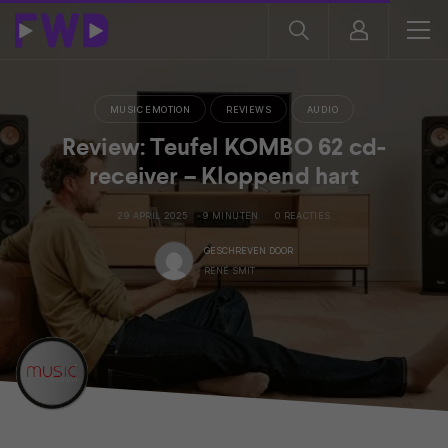
MUSIC EMOTION
REVIEWS
AUDIO
Review: Teufel KOMBO 62 cd-
receiver – Kloppend hart
29 APRIL 2025
9 MINUTEN
0 REACTIES
GESCHREVEN DOOR
RENÉ SMIT