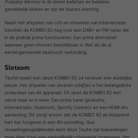
Probably Me
hoor ik de kleine belletjes en bekkens
gemakkelijk klinken en zijn de blazers krachtig.
Naast het afspelen van cd’s en streamen van internetradio
beschikt de KOMBO 62 nog over een DAB+ en FM-tuner die
in de praktijk prima functioneren. Een prima alternatief
wanneer geen internet beschikbaar is. Net als de al
eerdergenoemde bluetooth verbinding.
Slotsom
Teufel maakt met deze KOMBO 62 cd-receiver een duidelijke
keuze. Het afspelen van zilveren schijfjes is het belangrijkste
onderdeel van dit apparaat. Dit doet de KOMBO 62 met
verve maar er is meer. Een prima tuner gedeelte,
internetradio, bluetooth, Spotify Connect en een HDMI-Arc
aansluiting. Dit zorgt ervoor dat de KOMBO 62 als kloppend
hart kan fungeren in een AV-opstelling. Qua
streamingmogelijkheden kent deze Teufel zijn beperkingen
maar daar staat een aantrekkelijk prijskaartje tegenover. Het