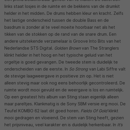
links staat losjes in de ruimte en de bekkens van de drumkit
helder in het midden. De drums hebben kleur en kracht. Zelfs
het lastige onderscheid tussen de double Bass en de
basdrum is zonder al te veel moeite hoorbaar net als het
tikken van de stokken op de rand van de snare drum. Een
andere uitstekende verzamelaar is Groove Into Bits van het
Nederlandse STS Digital.
Golden Brown
van The Stranglers
klinkt helder in het hoog en het typische geluid van het
orgeltje is goed gevangen. De tweede stem is duidelijk te
onderscheiden van de eerste. In
So Strong
van Labi Siffre valt
de stevige laagweergave in positieve zin op. Het is niet
alleen stevig maar ook nog eens behoorlijk gecontroleerd. De
ruimte wordt mooi gevuld en de weergave is los en ruimtelijk.
Op een greatest hits album van Sting staan eigenlijk alleen
maar pareltjes. Klankmatig is de Sony SBM versie erg mooi. De
Teufel KOMBO 62 laat dit goed horen.
Fields Of Gold
klinkt
mooi gedragen en vloeiend. De stem van Sting heeft, gezien
het prijsniveau, veel karakter en is duidelijk herkenbaar. In
It’s