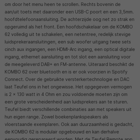
om door het menu heen te scrollen. Rechts bovenin de
aan/uit toets met daaronder een USB-C poort en een 3,5mm.
hoofdtelefoonaansluiting. De achterzijde oog net zo strak en
opgeruimd als het front. Een hoofdschakelaar om de KOMBO
62 volledig uit te schakelen, een netentree, redelijk stevige
luidsprekeraansluitingen, een sub woofer uitgang twee sets
cinch aux ingangen, een HDMI-Arc ingang, een optical digitale
ingang, ethernet aansluiting en tot slot een aansluiting voor
de meegeleverd DAB+ en FM-antenne. Uiteraard beschikt de
KOMBO 62 over bluetooth en is er ook voorzien in Spotify
Connect. Over de gebruikte versterkertechnologie en DAC
laat Teufel ons in het ongewisse. Het opgegeven vermogen
is 2 x 130 watt in 4 Ohm en zou voldoende moeten zijn om
een grote verscheidenheid aan luidsprekers aan te sturen.
Teufel biedt verschillende combinaties aan met speakers uit
hun eigen range. Zowel boekenplankspeakers als
vloerstaande exemplaren. Ook aan duurzaamheid is gedacht,
de KOMBO 62 is modulair opgebouwd en kan derhalve
eenvoudig gerepareerd worden. Met de Teufel Remote app