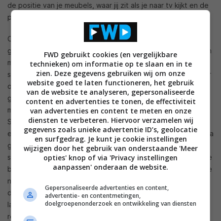
de positie van je meubels, waar jij zit als je naar tv kijkt en de
plaatsing van de soundbar spelen een grote rol.
Om dit alles te bepalen, moet de Ambeo Soundbar bij eerste
gebruik een meting van je kamer maken. Dat doet het via een
FWD gebruikt cookies (en vergelijkbare
meegeleverde microfoon en door een reeks testtonen af te
technieken) om informatie op te slaan en in te
zien. Deze gegevens gebruiken wij om onze
spelen. Deze meting is niet moeilijk uit te voeren, onder meer
website goed te laten functioneren, het gebruik
omdat Sennheiser een goede microfoon meelevert die vast
van de website te analyseren, gepersonaliseerde
gemonteerd is in een uitstekende stand. Wie de kleine puck-
content en advertenties te tonen, de effectiviteit
microfoons van AV-receivers kent, zal verbaasd opkijken. De
van advertenties en content te meten en onze
diensten te verbeteren. Hiervoor verzamelen wij
Sennheiser-microfoon is een lange staaf die verbonden is via
gegevens zoals unieke advertentie ID’s, geolocatie
een scharnier aan metalen voet. Het is vrij omvangrijk, maar na
en surfgedrag. Je kunt je cookie instellingen
gebruik kun je het samenvouwen en weer in de doos
wijzigen door het gebruik van onderstaande 'Meer
stoppen. De lengte van de staaf is trouwens geen toeval. De
opties' knop of via 'Privacy instellingen
aanpassen' onderaan de website.
bedoeling is dat je de microfoon in de zetel plaatst waaruit je
normaal naar het tv-scherm kijkt; de staaf zorgt er dan voor
Gepersonaliseerde advertenties en content,
dat de microfoon zich op jouw oorhoogte bevindt. Een te
advertentie- en contentmetingen,
doelgroepenonderzoek en ontwikkeling van diensten
laag of te hoog geplaatste meetmicrofoon levert bij AV-
receivers namelijk vaak een minder goed resultaat op.