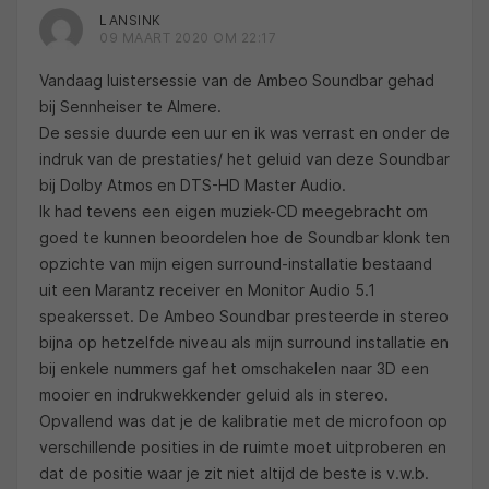
LANSINK
09 MAART 2020 OM 22:17
Vandaag luistersessie van de Ambeo Soundbar gehad
bij Sennheiser te Almere.
De sessie duurde een uur en ik was verrast en onder de
indruk van de prestaties/ het geluid van deze Soundbar
bij Dolby Atmos en DTS-HD Master Audio.
Ik had tevens een eigen muziek-CD meegebracht om
goed te kunnen beoordelen hoe de Soundbar klonk ten
opzichte van mijn eigen surround-installatie bestaand
uit een Marantz receiver en Monitor Audio 5.1
speakersset. De Ambeo Soundbar presteerde in stereo
bijna op hetzelfde niveau als mijn surround installatie en
bij enkele nummers gaf het omschakelen naar 3D een
mooier en indrukwekkender geluid als in stereo.
Opvallend was dat je de kalibratie met de microfoon op
verschillende posities in de ruimte moet uitproberen en
dat de positie waar je zit niet altijd de beste is v.w.b.