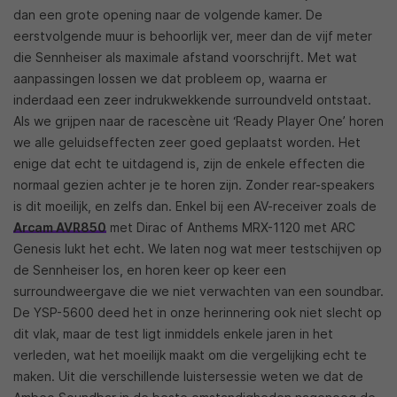
dan een grote opening naar de volgende kamer. De
eerstvolgende muur is behoorlijk ver, meer dan de vijf meter
die Sennheiser als maximale afstand voorschrijft. Met wat
aanpassingen lossen we dat probleem op, waarna er
inderdaad een zeer indrukwekkende surroundveld ontstaat.
Als we grijpen naar de racescène uit ‘Ready Player One’ horen
we alle geluidseffecten zeer goed geplaatst worden. Het
enige dat echt te uitdagend is, zijn de enkele effecten die
normaal gezien achter je te horen zijn. Zonder rear-speakers
is dit moeilijk, en zelfs dan. Enkel bij een AV-receiver zoals de
Arcam AVR850
met Dirac of Anthems MRX-1120 met ARC
Genesis lukt het echt. We laten nog wat meer testschijven op
de Sennheiser los, en horen keer op keer een
surroundweergave die we niet verwachten van een soundbar.
De YSP-5600 deed het in onze herinnering ook niet slecht op
dit vlak, maar de test ligt inmiddels enkele jaren in het
verleden, wat het moeilijk maakt om die vergelijking echt te
maken. Uit die verschillende luistersessie weten we dat de