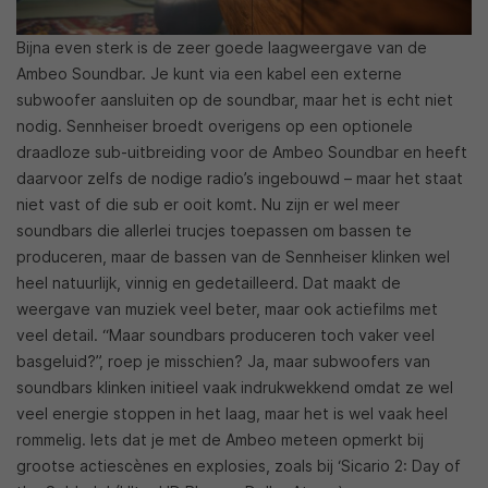
Bijna even sterk is de zeer goede laagweergave van de
Ambeo Soundbar. Je kunt via een kabel een externe
subwoofer aansluiten op de soundbar, maar het is echt niet
nodig. Sennheiser broedt overigens op een optionele
draadloze sub-uitbreiding voor de Ambeo Soundbar en heeft
daarvoor zelfs de nodige radio’s ingebouwd – maar het staat
niet vast of die sub er ooit komt. Nu zijn er wel meer
soundbars die allerlei trucjes toepassen om bassen te
produceren, maar de bassen van de Sennheiser klinken wel
heel natuurlijk, vinnig en gedetailleerd. Dat maakt de
weergave van muziek veel beter, maar ook actiefilms met
veel detail. “Maar soundbars produceren toch vaker veel
basgeluid?”, roep je misschien? Ja, maar subwoofers van
soundbars klinken initieel vaak indrukwekkend omdat ze wel
veel energie stoppen in het laag, maar het is wel vaak heel
rommelig. Iets dat je met de Ambeo meteen opmerkt bij
grootse actiescènes en explosies, zoals bij ‘Sicario 2: Day of