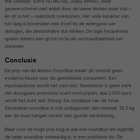
the Soldado’ (Ultra HD Blu-ray, Dolby Atmos), waar
geweerschoten niet enkel door de kamer klinken maar ook –
en dit is het – realistisch overkomen. Het volle karakter van
het laag is bovendien een troef bij de weergave van
dialogen, die allesbehalve dun klinken. De lage frequenties
spelen immers een grote rol bij de verstaanbaarheid van
stemmen.
Conclusie
De prijs van de Ambeo Soundbar maakt dit toestel geen
evidente keuze voor de gemiddelde consument. Een
impulsaankoop wordt het vast niet. Sennheiser is geen merk
dat doorgaans promoties voert rond prijzen, dus 2.500 euro
wordt het echt wel. Stevig. De installatie van de forse
Sennheiser-soundbar is ook uitdagender dan normaal. 18,5 kg
aan de muur hangen vereist een goede verankering.
Maar voor de hoge prijs krijg je wel een soundbar die eigenlijk
de naam soundbar onwaardig is, in een positieve zin. De