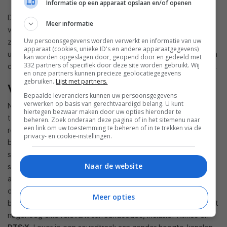
Informatie op een apparaat opslaan en/of openen
De Ambeo Soundbar geeft je voldoende waarschuwingen
Meer informatie
vooraleer de testtonen af te spelen. Een goede zaak, want
Uw persoonsgegevens worden verwerkt en informatie van uw
ze klinken héél luid. Je wilt dit niet ’s avonds laat in een rijhuis
apparaat (cookies, unieke ID's en andere apparaatgegevens)
uitvoeren of zelfs in de kamer blijven. Op de knop drukken en
kan worden opgeslagen door, geopend door en gedeeld met
332 partners of specifiek door deze site worden gebruikt. Wij
dan een kopje koffie in de keuken gaan drinken is ons advies.
en onze partners kunnen precieze geolocatiegegevens
gebruiken.
Lijst met partners.
Verbluffend
Bepaalde leveranciers kunnen uw persoonsgegevens
verwerken op basis van gerechtvaardigd belang. U kunt
Na het inmeten van de kamer kun je aan de slag. Voor onze
hiertegen bezwaar maken door uw opties hieronder te
test sloten we een Xbox One X en een Samsung UBD-K8500
beheren. Zoek onderaan deze pagina of in het sitemenu naar
een link om uw toestemming te beheren of in te trekken via de
rechtstreeks op de Ambeo Soundbar aan, zodat we zeker
privacy- en cookie-instellingen.
bitstream-geluid konden aanleveren. Nog even dit: we
spraken over Ambeo als de technologie die zorgt dat
Naar de website
surroundgeluid in je kamer wordt weergegeven alsof er
aparte speakers zijn geplaatst. Dat wil echter niet zeggen
dat de Sennheiser-soundbar problemen heeft met
Meer opties
bijvoorbeeld Dolby Atmos. In tegendeel, het toestel verwerkt
nagenoeg elke relevant surroundcodec, inclusief Atmos en