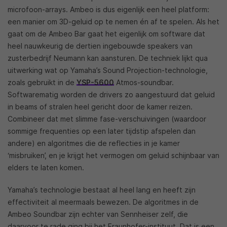
microfoon-arrays. Ambeo is dus eigenlijk een heel platform:
een manier om 3D-geluid op te nemen én af te spelen. Als het
gaat om de Ambeo Bar gaat het eigenlijk om software dat
heel nauwkeurig de dertien ingebouwde speakers van
zusterbedrijf Neumann kan aansturen. De techniek lijkt qua
uitwerking wat op Yamaha’s Sound Projection-technologie,
zoals gebruikt in de
YSP-5600
Atmos-soundbar.
Softwarematig worden de drivers zo aangestuurd dat geluid
in beams of stralen heel gericht door de kamer reizen.
Combineer dat met slimme fase-verschuivingen (waardoor
sommige frequenties op een later tijdstip afspelen dan
andere) en algoritmes die de reflecties in je kamer
‘misbruiken’, en je krijgt het vermogen om geluid schijnbaar van
elders te laten komen.
Yamaha’s technologie bestaat al heel lang en heeft zijn
effectiviteit al meermaals bewezen. De algoritmes in de
Ambeo Soundbar zijn echter van Sennheiser zelf, die
daarvoor te rade ging bij het Fraunhofer-instituut. Dat is een