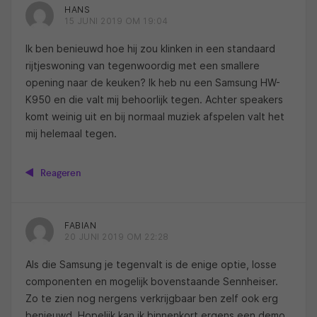
HANS
15 JUNI 2019 OM 19:04
Ik ben benieuwd hoe hij zou klinken in een standaard
rijtjeswoning van tegenwoordig met een smallere
opening naar de keuken? Ik heb nu een Samsung HW-
K950 en die valt mij behoorlijk tegen. Achter speakers
komt weinig uit en bij normaal muziek afspelen valt het
mij helemaal tegen.
Reageren
FABIAN
20 JUNI 2019 OM 22:28
Als die Samsung je tegenvalt is de enige optie, losse
componenten en mogelijk bovenstaande Sennheiser.
Zo te zien nog nergens verkrijgbaar ben zelf ook erg
benieuwd. Hopelijk kan ik binnenkort ergens een demo