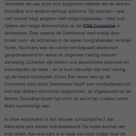
Vooraleer we aan onze test begonnen hebben we de Ambeo
Soundbar al in andere settings gehoord. Op beurzen – wat
niet zoveel zegt wegens veel omgevingslawaai – maar ook
tijdens een lange demonstratie op de
EISA Conventie
in
Antwerpen. Daar maakte de Sennheiser veel indruk door
zowel voor- als achteraan in de kamer hoogtekanalen te laten
horen. Nochtans was de ruimte niet bepaald akoestisch
geoptimaliseerd en waren er ongeveer twintig mensen
aanwezig. Lichamen zijn immers ook akoestische objecten en
beïnvloeden de klank – en je kunt natuurlijk niet met twintig
op de beste luisterplek zitten. Een demo was op de
Conventie heel sterk: Sennheiser heeft een voetbalwedstrijd
met een Ambeo-microfoon opgenomen, en afgespeeld op de
Ambeo Soundbar klonkt het echt als we in het stadion zaten.
Niets kunstmatigs aan.
In onze woonkamer is het virtuele surroundeffect aan
linkerzijde iets minder indrukwekkend. De reden kunnen we
snel raden. Aan ene kant is er maar een klein stukje muur en