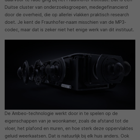
Duitse cluster van onderzoeksgroepen, medegefinancierd
door de overheid, die op allerlei vlakken praktisch research
doet. Je kent de Fraunhofer-naam misschien van de MP3-
codec, maar dat is zeker niet het enige werk van dit instituut.
De Ambeo-technologie werkt door in te spelen op de
eigenschappen van je woonkamer, zoals de afstand tot de
vloer, het plafond en muren, en hoe sterk deze oppervlaktes
geluid weerkaatsen. Dat is natuurlijk bij elk huis anders. Ook