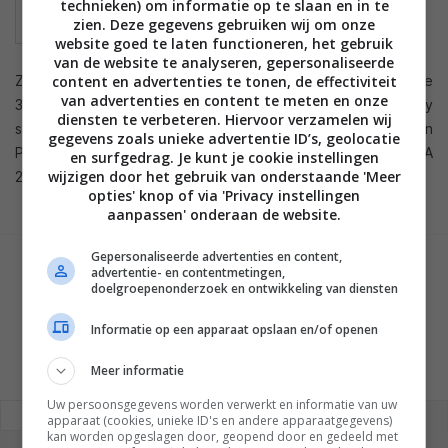
technieken) om informatie op te slaan en in te
zien. Deze gegevens gebruiken wij om onze
website goed te laten functioneren, het gebruik
van de website te analyseren, gepersonaliseerde
Zo kun je hier informatie vinden over de lancering van nieuwe
content en advertenties te tonen, de effectiviteit
van advertenties en content te meten en onze
3D TV’s van Samsung, LG en Panasonic, nieuwe Blu-ray
diensten te verbeteren. Hiervoor verzamelen wij
spelers van Toshiba en Sharp en een 3D TV zonder bril van
gegevens zoals unieke advertentie ID’s, geolocatie
Philips. Bekijk dus snel het laatste 3D TV nieuws van de IFA
en surfgedrag. Je kunt je cookie instellingen
wijzigen door het gebruik van onderstaande 'Meer
2010 op
3DTVMagazine.nl
.
opties' knop of via 'Privacy instellingen
aanpassen' onderaan de website.
Gepersonaliseerde advertenties en content,
advertentie- en contentmetingen,
GESCHREVEN DOOR
doelgroepenonderzoek en ontwikkeling van diensten
MARTIJN CHEL
Informatie op een apparaat opslaan en/of openen
Meer informatie
Uw persoonsgegevens worden verwerkt en informatie van uw
REAGEREN
REACTIES (0)
apparaat (cookies, unieke ID's en andere apparaatgegevens)
kan worden opgeslagen door, geopend door en gedeeld met