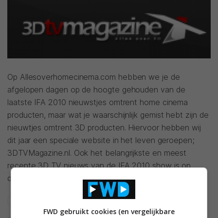
Op Allesoverhomecinema.com hebben we je de
afgelopen dagen op de hoogte gehouden van de
laatste IFA 2010 nieuwstjes omtrent home cinema
producten, maar wat je waarschijnlijk gemist hebt zijn de
nieuwtjes omtrent 3D producten. Hiervoor hebben wij
dit jaar een speciale website in het leven geroepen;
3DTVMagazine.nl. Ook het belangrijkste en meest
recente 3D TV nieuws van de IFA 2010 show is op
deze website te vinden.
3D TV
IFA 2010
IFA
3D BLU-RAY
FWD gebruikt cookies (en vergelijkbare