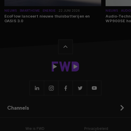
NIEUWS
SMARTHOME
ENERGIE
22 JUNI 2026
NIEUWS
AUDI
EcoFlow lanceert nieuwe thuisbatterijen en
Audio-Techni
OASIS 3.0
WP900SE ho
Channels
Wie is FWD
Privacybeleid