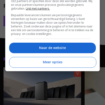
332 partners of specifiek door deze site worden gebruikt. Wij
Reacties
(0)
en onze partners kunnen precieze geolocatiegegevens
gebruiken.
Lijst met partners.
Bepaalde leveranciers kunnen uw persoonsgegevens
verwerken op basis van gerechtvaardigd belang. U kunt
Plaats reactie
hiertegen bezwaar maken door uw opties hieronder te
beheren. Zoek onderaan deze pagina of in het sitemenu naar
een link om uw toestemming te beheren of in te trekken via de
privacy- en cookie-instellingen.
Naar de website
Lees meer
Meer opties