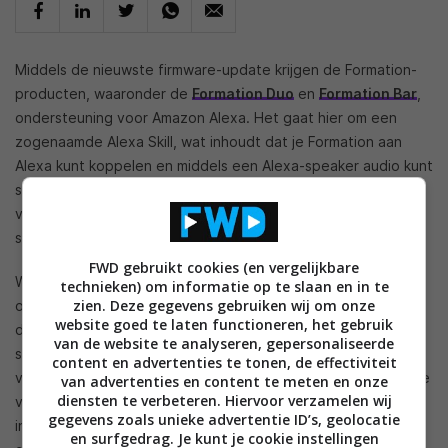
Middels de nieuwste firmware-update krijgen de Formation-
producten, waaronder de
Formation Duo
en
Formation Bar
,
ondersteuning voor Amazon Alexa. Het gaat hier om een
zogenaamde Alexa Skill, wat inhoudt dat je Formation aan
Alexa kunt koppelen en middels een Alexa-speaker audio kunt
streamen naar de Formation-producten. Directe integratie
van Alexa is er niet; je hebt een Amazon Echo Dot of andere
speaker met ingebouwde Alexa-spraakassistent nodig.
FWD gebruikt cookies (en vergelijkbare
We hebben Bowers & Wilkins ook meteen gevraagd naar de
technieken) om informatie op te slaan en in te
zien. Deze gegevens gebruiken wij om onze
ondersteuning voor de Google Assistant, maar helaas kwam
website goed te laten functioneren, het gebruik
daar geen positief bericht op terug. Aangezien Google van
van de website te analyseren, gepersonaliseerde
speakers die de spraakassistent willen ondersteunen
content en advertenties te tonen, de effectiviteit
verwacht dat ze gebruikmaken van de draadloze technologie
van advertenties en content te meten en onze
diensten te verbeteren. Hiervoor verzamelen wij
van Google kan Bowers & Wilkins de spraakassistent niet
gegevens zoals unieke advertentie ID’s, geolocatie
integreren. De Britse fabrikant heeft zijn eigen draadloze
en surfgedrag. Je kunt je cookie instellingen