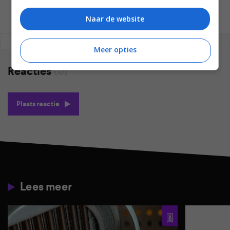
Naar de website
REAGEREN
REACTIES (0)
Meer opties
Reacties
(0)
Plaats reactie
Lees meer