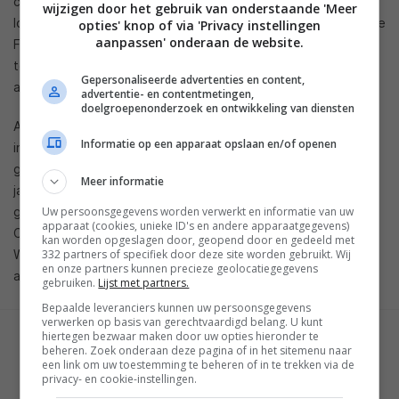
communicatietechniek voor Formation ontwikkeld en wil hier
wijzigen door het gebruik van onderstaande 'Meer
logischerwijs geen aanpassingen aan doen. Gebruikers van de
opties' knop of via 'Privacy instellingen
aanpassen' onderaan de website.
Formation-producten kunnen hun speakers dus in de
toekomst alleen met Amazons Alexa spraakassistent
Gepersonaliseerde advertenties en content,
aansturen.
advertentie- en contentmetingen,
doelgroepenonderzoek en ontwikkeling van diensten
Achter de schermen werkt Bowers & Wilkins wel hard aan
Informatie op een apparaat opslaan en/of openen
integratie met andere platformen, en dan met name de
grotere partijen op het gebied van domotica. Zo moet er dit
Meer informatie
jaar een api verschijnen waarmee het Formation-systeem
Uw persoonsgegevens worden verwerkt en informatie van uw
gekoppeld kan worden aan de systemen van onder meer
apparaat (cookies, unieke ID's en andere apparaatgegevens)
Crestron, Control4 en Savant. Eerder maakte Bowers &
kan worden opgeslagen door, geopend door en gedeeld met
332 partners of specifiek door deze site worden gebruikt. Wij
Wilkins al bekend dat de Home-app
op de schop gaat
en
en onze partners kunnen precieze geolocatiegegevens
aardig wat nieuwe functies krijgt.
gebruiken.
Lijst met partners.
Bepaalde leveranciers kunnen uw persoonsgegevens
verwerken op basis van gerechtvaardigd belang. U kunt
hiertegen bezwaar maken door uw opties hieronder te
GESCHREVEN DOOR
beheren. Zoek onderaan deze pagina of in het sitemenu naar
MARTIJN CHEL
een link om uw toestemming te beheren of in te trekken via de
privacy- en cookie-instellingen.