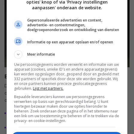
opties' knop of via 'Privacy instellingen
aanpassen' onderaan de website.
Gepersonaliseerde advertenties en content,
advertentie- en contentmetingen,
doelgroepenonderzoek en ontwikkeling van diensten
Informatie op een apparaat opslaan en/of openen
Meer informatie
Uw persoonsgegevens worden verwerkt en informatie van uw
apparaat (cookies, unieke ID's en andere apparaatgegevens)
kan worden opgeslagen door, geopend door en gedeeld met
Beschikbaarheid en adviesprijzen
332 partners of specifiek door deze site worden gebruikt. Wij
en onze partners kunnen precieze geolocatiegegevens
De nieuwe luidsprekers zijn vanaf 9 september 2026
gebruiken.
Lijst met partners.
commercieel verkrijgbaar
. De Europese adviesprijzen per set
Bepaalde leveranciers kunnen uw persoonsgegevens
of per stuk zijn als volgt vastgesteld:
verwerken op basis van gerechtvaardigd belang. U kunt
hiertegen bezwaar maken door uw opties hieronder te
beheren. Zoek onderaan deze pagina of in het sitemenu naar
805 D5
(tweeweg standmount luidspreker): €12.000 per
een link om uw toestemming te beheren of in te trekken via de
set
privacy- en cookie-instellingen.
804 D5
(vloerstaande drieweg luidspreker): €18.000 per