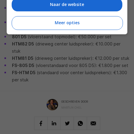
set
Naar de website
803 D5
(vloerstaande drieweg luidspreker met Turbine
Head): €30.000 per set
Meer opties
802 D5
(vloerstaande drieweg luidspreker): €37.000 per
set
801 D5
(vloerstaand topmodel): €50.000 per set
HTM82 D5
(drieweg center luidspreker): €10.000 per
stuk
HTM81 D5
(drieweg center luidspreker): €12.000 per stuk
FS-805 D5
(vloerstandaard voor 805 D5): €1.800 per set
FS-HTM D5
(standaard voor center luidsprekers): €1.300
per stuk
GESCHREVEN DOOR
MARTIJN CHEL