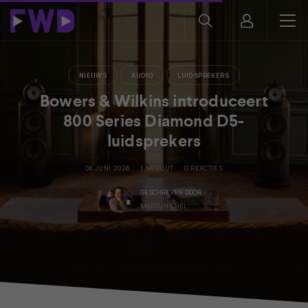
NIEUWS
AUDIO
LUIDSPREKERS
Bowers & Wilkins introduceert
800 Series Diamond D5-
luidsprekers
04 JUNI 2026
1 MINUUT
0 REACTIES
GESCHREVEN DOOR
MARTIJN CHEL