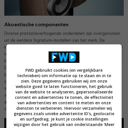
Akoestische componenten
Diverse prestatieverhogende onderdelen zijn overgenomen
uit de eerdere Signature-modellen van het merk
. De
kenmerkende Diamond Dome-tweeters zijn uitgerust met een
nieuw type roostergaas dat meer akoestische transparantie
biedt en de weergave buiten de centrale luisteras verbetert
.
Daarnaast zijn de motoren van de midden- en
FWD gebruikt cookies (en vergelijkbare
lagetonendrivers aangepast voor een lagere vervorming
. De
technieken) om informatie op te slaan en in te
zien. Deze gegevens gebruiken wij om onze
cross-over-filters en interne bekabeling zijn eveneens
website goed te laten functioneren, het gebruik
vernieuwd
. Een specifieke update is te vinden in de
van de website te analyseren, gepersonaliseerde
vloerstaande 804 D5, die nu is uitgerust met een interne
content en advertenties te tonen, de effectiviteit
aluminium behuizing om de midrange-driver mechanisch te
van advertenties en content te meten en onze
diensten te verbeteren. Hiervoor verzamelen wij
ontkoppelen van de rest van de kast
.
gegevens zoals unieke advertentie ID’s, geolocatie
en surfgedrag. Je kunt je cookie instellingen
wijzigen door het gebruik van onderstaande 'Meer