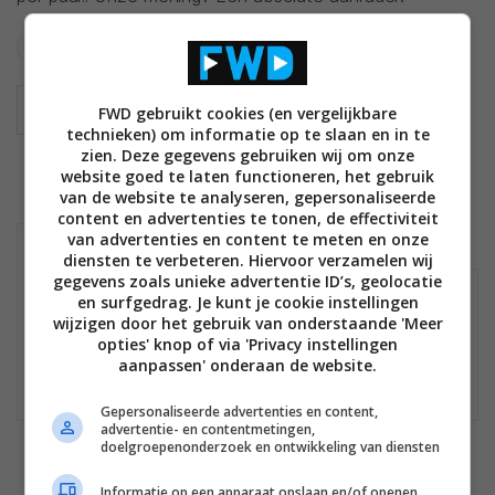
CM1
BOWERS WILKINS
B&W
FWD gebruikt cookies (en vergelijkbare
technieken) om informatie op te slaan en in te
zien. Deze gegevens gebruiken wij om onze
website goed te laten functioneren, het gebruik
van de website te analyseren, gepersonaliseerde
content en advertenties te tonen, de effectiviteit
van advertenties en content te meten en onze
B&W CM1
MEER PRODUCTEN
diensten te verbeteren. Hiervoor verzamelen wij
gegevens zoals unieke advertentie ID’s, geolocatie
en surfgedrag. Je kunt je cookie instellingen
Geen winkels gevonden
wijzigen door het gebruik van onderstaande 'Meer
Mogelijk is het product niet meer te koop.
opties' knop of via 'Privacy instellingen
Bekijk
hier
de laatste nieuwtjes, reviews en
aanpassen' onderaan de website.
achtergronden.
Gepersonaliseerde advertenties en content,
advertentie- en contentmetingen,
doelgroepenonderzoek en ontwikkeling van diensten
Informatie op een apparaat opslaan en/of openen