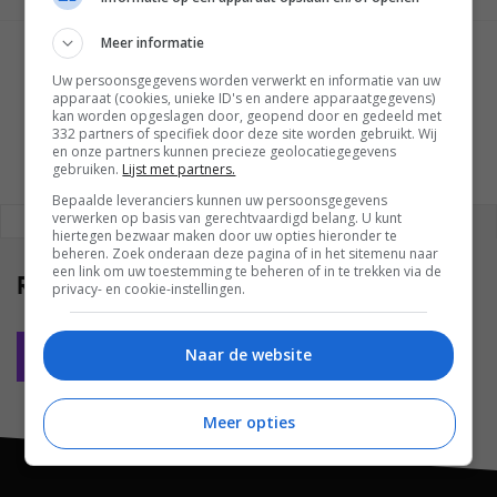
Meer informatie
GESCHREVEN DOOR
Uw persoonsgegevens worden verwerkt en informatie van uw
MARTIJN CHEL
apparaat (cookies, unieke ID's en andere apparaatgegevens)
kan worden opgeslagen door, geopend door en gedeeld met
332 partners of specifiek door deze site worden gebruikt. Wij
en onze partners kunnen precieze geolocatiegegevens
gebruiken.
Lijst met partners.
Bepaalde leveranciers kunnen uw persoonsgegevens
verwerken op basis van gerechtvaardigd belang. U kunt
REAGEREN
REACTIES (0)
hiertegen bezwaar maken door uw opties hieronder te
beheren. Zoek onderaan deze pagina of in het sitemenu naar
een link om uw toestemming te beheren of in te trekken via de
Reacties
(0)
privacy- en cookie-instellingen.
Naar de website
Plaats reactie
Meer opties