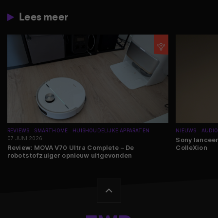
Lees meer
REVIEWS
SMARTHOME
HUISHOUDELIJKE APPARATEN
NIEUWS
AUDI
07 JUNI 2026
Sony lancee
Review: MOVA V70 Ultra Complete – De
ColleXion
robotstofzuiger opnieuw uitgevonden