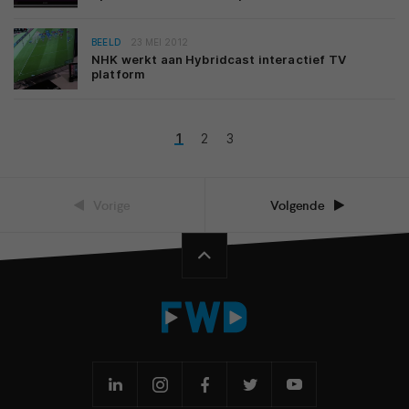
BEELD
23 MEI 2012
NHK werkt aan Hybridcast interactief TV
platform
1
2
3
Vorige
Volgende