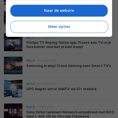
Naar de website
BEELD
ENTERTAINMENT
07 JUNI 2012
Ook LG brengt cloud gaming naar Smart TV’s
Meer opties
BEELD
06 JUNI 2012
Philips TV Buying Guide app: Plaats een TV in je
huiskamer voordat je hem koopt
BEELD
05 JUNI 2012
Samsung brengt Cloud Gaming naar Smart TV’s
BEELD
03 JUNI 2012
UPC begint uitrol HbbTV via CI+ module
BEELD
31 MEI 2012
Sony Entertainment Network uitgebreid met NOS
Sport, AOL HD en Omroep Flevoland