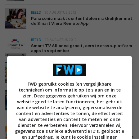
BEELD
30 AUGUSTUS 2012
Panasonic maakt content delen makkelijker met
de Smart Viera Remote App
BEELD
29 AUGUSTUS 2012
Smart TV Alliance groeit, eerste cross-platform
apps in september
BEELD
18 AUGUSTUS 2012
Samsung lanceert interactieve Angry Birds app
voor Smart TV
FWD gebruikt cookies (en vergelijkbare
technieken) om informatie op te slaan en in te
BEELD
10 AUGUSTUS 2012
zien. Deze gegevens gebruiken wij om onze
Samsung brengt Eredivisie Live app naar Smart
website goed te laten functioneren, het gebruik
TV’s
van de website te analyseren, gepersonaliseerde
content en advertenties te tonen, de effectiviteit
van advertenties en content te meten en onze
diensten te verbeteren. Hiervoor verzamelen wij
gegevens zoals unieke advertentie ID’s, geolocatie
BEELD
AUDIO
06 AUGUSTUS 2012
en surfgedrag. Je kunt je cookie instellingen
Ziggo wordt concurrent Spotify met eigen online