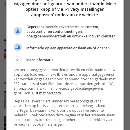
streaming muziekdienst
wijzigen door het gebruik van onderstaande 'Meer
opties' knop of via 'Privacy instellingen
aanpassen' onderaan de website.
BEELD
16 JULI 2012
LG Magic app: Stream TV kanalen naar je
Gepersonaliseerde advertenties en content,
smartphone of tablet
advertentie- en contentmetingen,
doelgroepenonderzoek en ontwikkeling van diensten
BEELD
ENTERTAINMENT
12 JULI 2012
Informatie op een apparaat opslaan en/of openen
Samsung brengt Angry Birds naar Smart TV’s
Meer informatie
Uw persoonsgegevens worden verwerkt en informatie van uw
BEELD
20 JUNI 2012
apparaat (cookies, unieke ID's en andere apparaatgegevens)
LG en Philips starten de Smart TV Alliance
kan worden opgeslagen door, geopend door en gedeeld met
332 partners of specifiek door deze site worden gebruikt. Wij
en onze partners kunnen precieze geolocatiegegevens
gebruiken.
Lijst met partners.
BEELD
AUDIO
13 JUNI 2012
Apple brengt AirPlay mirroring in juli naar Mac
Bepaalde leveranciers kunnen uw persoonsgegevens
verwerken op basis van gerechtvaardigd belang. U kunt
hiertegen bezwaar maken door uw opties hieronder te
beheren. Zoek onderaan deze pagina of in het sitemenu naar
een link om uw toestemming te beheren of in te trekken via de
BEELD
11 JUNI 2012
privacy- en cookie-instellingen.
Philips lanceert Euro 2012 EK app voor Net TV