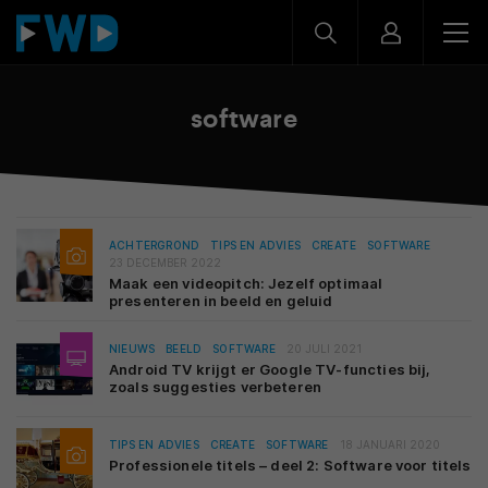
software
ACHTERGROND
TIPS EN ADVIES
CREATE
SOFTWARE
23 DECEMBER 2022
Maak een videopitch: Jezelf optimaal
presenteren in beeld en geluid
NIEUWS
BEELD
SOFTWARE
20 JULI 2021
Android TV krijgt er Google TV-functies bij,
zoals suggesties verbeteren
TIPS EN ADVIES
CREATE
SOFTWARE
18 JANUARI 2020
Professionele titels – deel 2: Software voor titels