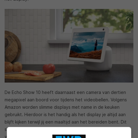
De Echo Show 10 heeft daarnaast een camera van dertien
megapixel aan boord voor tijdens het videobellen. Volgens
Amazon worden slimme displays met name in de keuken
gebruikt. Hierdoor is het handig als het display je altijd aan
blijft kijken terwijl jij een maaltijd aan het bereiden bent. Dit
slimme display met gemotoriseerde basis zorgt er dan ook
voor dat jij altijd zicht op het 10″-scherm hebt. Je hoeft