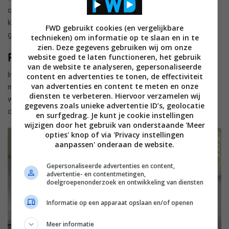
overigens niet bang te zijn dat het display je altijd aan blijft
kijken. Alleen als je een opdracht geeft zal de
FWD gebruikt cookies (en vergelijkbare
gemotoriseerde basis jouw kant op bewegen.
technieken) om informatie op te slaan en in te
zien. Deze gegevens gebruiken wij om onze
Release voor de feestdagen
website goed te laten functioneren, het gebruik
van de website te analyseren, gepersonaliseerde
In Nederland spreekt Alexa nog altijd geen Nederlands, dus
content en advertenties te tonen, de effectiviteit
van advertenties en content te meten en onze
moet je waarschijnlijk dit display van de Duitse of Engelse
diensten te verbeteren. Hiervoor verzamelen wij
websites van Amazon halen. De Echo Show 10 gaat 249,99
gegevens zoals unieke advertentie ID’s, geolocatie
dollar kosten en moet voor de feestdagen verschijnen.
en surfgedrag. Je kunt je cookie instellingen
wijzigen door het gebruik van onderstaande 'Meer
opties' knop of via 'Privacy instellingen
aanpassen' onderaan de website.
Gepersonaliseerde advertenties en content,
advertentie- en contentmetingen,
doelgroepenonderzoek en ontwikkeling van diensten
Informatie op een apparaat opslaan en/of openen
Meer informatie