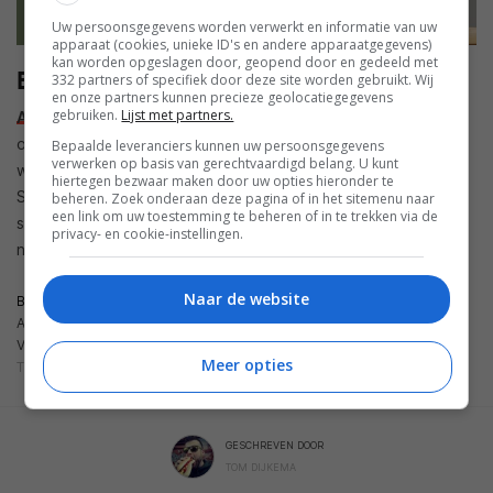
Uw persoonsgegevens worden verwerkt en informatie van uw
apparaat (cookies, unieke ID's en andere apparaatgegevens)
kan worden opgeslagen door, geopend door en gedeeld met
Binnenkort Netflix streamen
332 partners of specifiek door deze site worden gebruikt. Wij
en onze partners kunnen precieze geolocatiegegevens
gebruiken.
Lijst met partners.
Amazon
heeft daarnaast bekendgemaakt dat je binnenkort
ook Netflix kunt streamen op de slimme displays van de
Bepaalde leveranciers kunnen uw persoonsgegevens
verwerken op basis van gerechtvaardigd belang. U kunt
webwinkelgigant. Eerder konden gebruikers van de Echo
hiertegen bezwaar maken door uw opties hieronder te
Show al diensten als Hulu en Prime Video bekijken. Je kunt
beheren. Zoek onderaan deze pagina of in het sitemenu naar
een link om uw toestemming te beheren of in te trekken via de
straks dus ook Netflix streamen, alhoewel dit alleen op de
privacy- en cookie-instellingen.
nieuwe Echo Show 10 lijkt te kunnen gebeuren.
Naar de website
BRON
AMAZON
VIA
Meer opties
THE VERGE
GESCHREVEN DOOR
TOM DIJKEMA