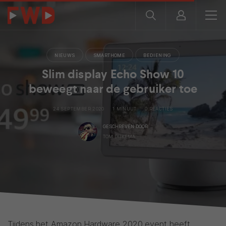
NIEUWS
SMARTHOME
BEDIENING
Slim display Echo Show 10
beweegt naar de gebruiker toe
24 SEPTEMBER 2020
1 MINUUT
0 REACTIES
GESCHREVEN DOOR
TOM DIJKEMA
Tijdens het Amazon Hardware 2020 event heeft