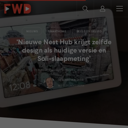
NIEUWS
SMARTHOME
BEELD EN GELUID
‘Nieuwe Nest Hub krijgt zelfde
design als huidige versie en
Soli-slaapmeting’
01 MAART 2021
1 MINUUT
0 REACTIES
GESCHREVEN DOOR
WESLEY AKKERMAN