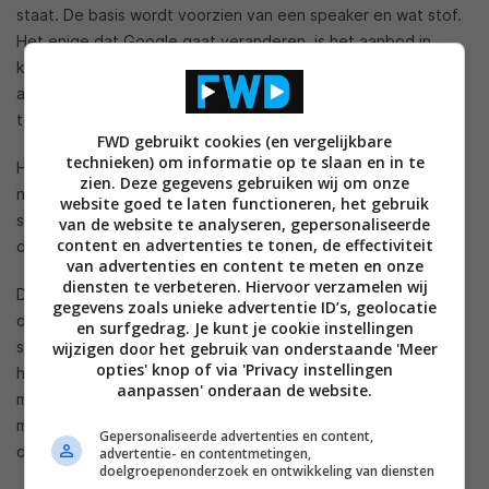
staat. De basis wordt voorzien van een speaker en wat stof.
Het enige dat Google gaat veranderen, is het aanbod in
kleuren. Grijs, zwart en zand blijven bestaan, maar worden
aangevuld met lichtblauw. Dezelfde kleur kwamen we eerder
tegen op de Nest Audio.
FWD gebruikt cookies (en vergelijkbare
technieken) om informatie op te slaan en in te
Het nieuwe model moet wel een betere speaker krijgen en
zien. Deze gegevens gebruiken wij om onze
niet twee, maar drie microfoons gaan krijgen. Zo klinkt de
website goed te laten functioneren, het gebruik
speaker niet alleen beter, ook kan die jou beter horen. Ook
van de website te analyseren, gepersonaliseerde
content en advertenties te tonen, de effectiviteit
de Nest Mini en Nest Audio hebben drie mics aan boord.
van advertenties en content te meten en onze
diensten te verbeteren. Hiervoor verzamelen wij
De grootste toevoeging is mogelijk de Soli-radar. Die radar is
gegevens zoals unieke advertentie ID’s, geolocatie
onder meer aanwezig op de Pixel 4 en 4 XL en stelt je in
en surfgedrag. Je kunt je cookie instellingen
staat het apparaat, ongeacht het type, te bedienen met
wijzigen door het gebruik van onderstaande 'Meer
opties' knop of via 'Privacy instellingen
handbewegingen. Op de Nest Hub wordt de functionaliteit
aanpassen' onderaan de website.
mogelijk gebruikt voor slaapmeting. Ook is er een integratie
met Google Fit. Dat zou dus ook betekenen dat Fit zijn
Gepersonaliseerde advertenties en content,
opwachting maakt op het smart display.
advertentie- en contentmetingen,
doelgroepenonderzoek en ontwikkeling van diensten