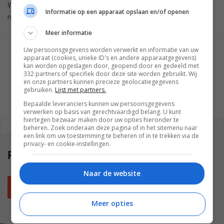
Wanner Google zijn nieuwe slimme scherm aankondigt, is nog
Informatie op een apparaat opslaan en/of openen
niet bekend. Maar dat zou wel snel moeten gebeuren.
Meer informatie
Uw persoonsgegevens worden verwerkt en informatie van uw
GESCHREVEN DOOR
apparaat (cookies, unieke ID's en andere apparaatgegevens)
WESLEY AKKERMAN
kan worden opgeslagen door, geopend door en gedeeld met
332 partners of specifiek door deze site worden gebruikt. Wij
en onze partners kunnen precieze geolocatiegegevens
gebruiken.
Lijst met partners.
Bepaalde leveranciers kunnen uw persoonsgegevens
verwerken op basis van gerechtvaardigd belang. U kunt
hiertegen bezwaar maken door uw opties hieronder te
REAGEREN
REACTIES (0)
beheren. Zoek onderaan deze pagina of in het sitemenu naar
een link om uw toestemming te beheren of in te trekken via de
privacy- en cookie-instellingen.
Reacties
(0)
Naar de website
Plaats reactie
Meer opties