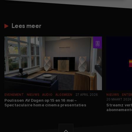
Lees meer
EVENEMENT
NIEUWS
AUDIO
ALGEMEEN
27 APRIL 2026
NIEUWS
ENTE
20 MAART 2026
Poulissen AV Dagen op 15 en 16 mei –
Spectaculaire home cinema presentaties
Streamz verh
abonnemente