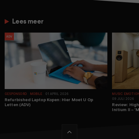
Lees meer
ADV
GESPONSORD
MOBILE
01 APRIL 2026
MUSIC EMOTIO
09 JULI 2026
Refurbished Laptop Kopen: Hier Moet U Op
Letten (ADV)
Review: Hig
Initium II – 