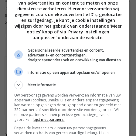
er ook voor dat je niet perse je stem hoeft te gebruiken. Heb
van advertenties en content te meten en onze
je een timer gezet in de keuken en loopt deze af? Middels
diensten te verbeteren. Hiervoor verzamelen wij
gegevens zoals unieke advertentie ID’s, geolocatie
een handgebaar stopt de timer. Zo hoef je niet meer ‘Hey
en surfgedrag. Je kunt je cookie instellingen
Google, stop’ te roepen.
wijzigen door het gebruik van onderstaande 'Meer
opties' knop of via 'Privacy instellingen
Lees ook onze
review van de Google Nest Hub
.
aanpassen' onderaan de website.
Gepersonaliseerde advertenties en content,
advertentie- en contentmetingen,
doelgroepenonderzoek en ontwikkeling van diensten
GOOGLE NEST HUB
GOOGLE NEST HUB
GRIJS
ZWART
Informatie op een apparaat opslaan en/of openen
Geen winkels gevonden
Meer informatie
Mogelijk is het product niet meer te koop.
Uw persoonsgegevens worden verwerkt en informatie van uw
Bekijk
hier
de laatste nieuwtjes, reviews en
apparaat (cookies, unieke ID's en andere apparaatgegevens)
kan worden opgeslagen door, geopend door en gedeeld met
achtergronden.
332 partners of specifiek door deze site worden gebruikt. Wij
en onze partners kunnen precieze geolocatiegegevens
gebruiken.
Lijst met partners.
Bepaalde leveranciers kunnen uw persoonsgegevens
verwerken op basis van gerechtvaardigd belang. U kunt
BRON