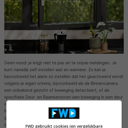
Geen nood: je krijgt niet te pas en te onpas meldingen. Je
kunt namelijk zelf instellen wat en wanneer. Zo kan je
bijvoorbeeld het alarm zo instellen dat het geactiveerd wordt
volgens je eigen criteria, bijvoorbeeld als de Binnencamera
een onbekend gezicht of beweging detecteert, of als
specifieke Deur- en Raamsensoren een beweging in een deur
of raam opmerken. Ook verschillende geluiden zoals
hondengeblaf of een pieptoon kunnen via de app worden
geactiveerd om de aanwezigheid van een persoon te
simuleren en inbrekers af te schrikken.
FWD gebruikt cookies (en vergelijkbare