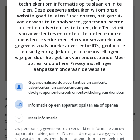
technieken) om informatie op te slaan en in te
zien. Deze gegevens gebruiken wij om onze
website goed te laten functioneren, het gebruik
van de website te analyseren, gepersonaliseerde
content en advertenties te tonen, de effectiviteit
van advertenties en content te meten en onze
diensten te verbeteren. Hiervoor verzamelen wij
gegevens zoals unieke advertentie ID’s, geolocatie
en surfgedrag. Je kunt je cookie instellingen
wijzigen door het gebruik van onderstaande 'Meer
opties' knop of via 'Privacy instellingen
aanpassen' onderaan de website.
Gepersonaliseerde advertenties en content,
advertentie- en contentmetingen,
Het Netatmo Slimme Video Alarmsysteem kan geheel
doelgroepenonderzoek en ontwikkeling van diensten
automatisch werken en op basis van gezichtsherkenning
Informatie op een apparaat opslaan en/of openen
worden in- en uitgeschakeld. Dankzij die
gezichtsherkenningstechnologie van de Slimme Binnencamera
Meer informatie
detecteert het systeem de aanwezigheid van de gebruiker in
de woning en schakelt hij automatisch uit. De gebruiker kan
Uw persoonsgegevens worden verwerkt en informatie van uw
apparaat (cookies, unieke ID's en andere apparaatgegevens)
ook de meldingen van de Deur- en Raamsensoren
kan worden opgeslagen door, geopend door en gedeeld met