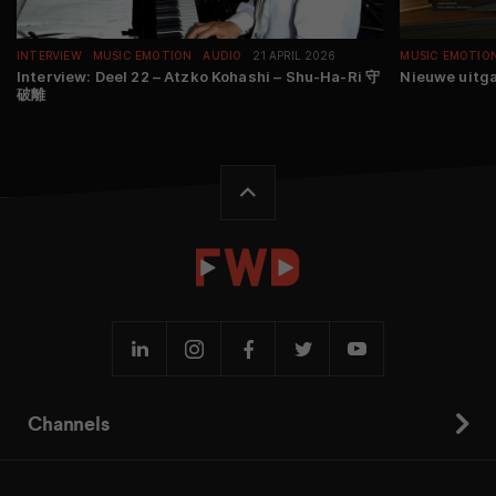
INTERVIEW
MUSIC EMOTION
AUDIO
21 APRIL 2026
MUSIC EMOTIO
Interview: Deel 22 – Atzko Kohashi – Shu-Ha-Ri 守
Nieuwe uitg
破離
Channels