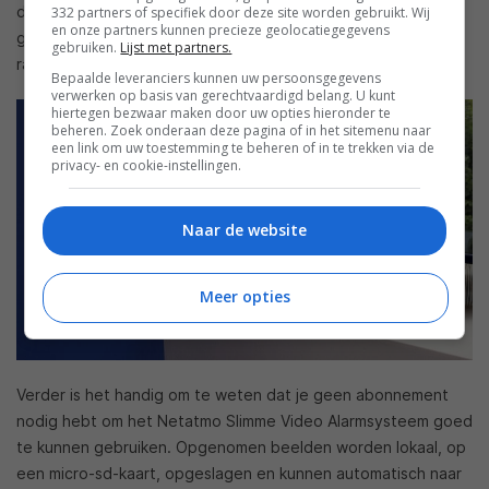
deactiveren wanneer gezinsleden thuis zijn. Zo ontvangt hij
332 partners of specifiek door deze site worden gebruikt. Wij
en onze partners kunnen precieze geolocatiegegevens
geen onnodige meldingen als een gezinslid of bekende
gebruiken.
Lijst met partners.
ramen openzet om te luchten.
Bepaalde leveranciers kunnen uw persoonsgegevens
verwerken op basis van gerechtvaardigd belang. U kunt
hiertegen bezwaar maken door uw opties hieronder te
beheren. Zoek onderaan deze pagina of in het sitemenu naar
een link om uw toestemming te beheren of in te trekken via de
privacy- en cookie-instellingen.
Naar de website
Meer opties
Verder is het handig om te weten dat je geen abonnement
nodig hebt om het Netatmo Slimme Video Alarmsysteem goed
te kunnen gebruiken. Opgenomen beelden worden lokaal, op
een micro-sd-kaart, opgeslagen en kunnen automatisch naar