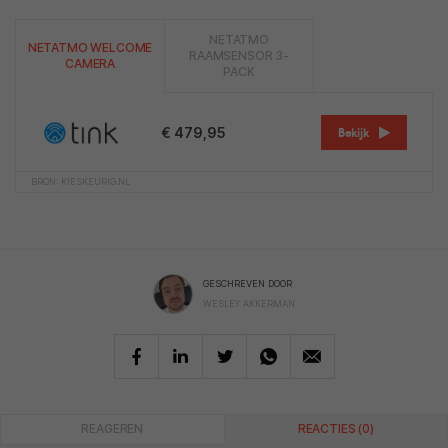
NETATMO
NETATMO WELCOME
RAAMSENSOR 3-
CAMERA
PACK
€ 479,95
Bekijk
BRON: KIESKEURIG.NL
GESCHREVEN DOOR
WESLEY AKKERMAN
REAGEREN
REACTIES (0)