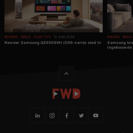
REVIEWS
BEELD
OLED TV'S
12 JUNI 2026
NIEUWS
BEELD
Review: Samsung QE65S99H (S99-serie) oled tv
Samsung bre
ingebouwde A