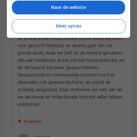
Naar de website
22 NOVEMBER 2019 OM 17:55
Meer opties
Dank voor je feedback Peter. Het grootste deel van
dit artikel is een redactionele keuze (waar we echt
voor gezocht hebben) en daarbij gaat het om
goede deals, waar we zelf (in de meeste gevallen)
niks aan verdienen. Ik kan me niet herinneren dat we
dit de laatste tijd meer gedaan hebben.
Gesponsorde en commerciële content hoort er
daarnaast ook gewoon bij Peter, en wordt als
zodanig aangeduid. Daar ontkomen we niet aan als
we de mooie en redactionele content willen blijven
publiceren.
Reageren