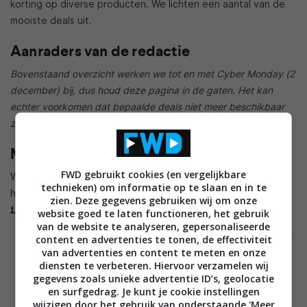
korting op diverse producten. We lichten een aantal van de
mooiste deals uit.
Aanraders van de redactie
Bovenstaand overzicht werken we tot en met Cyber Monday (2
december) bij, dus houd deze pagina in de gaten. Het kan
echter voorkomen dat bepaalde deals niet meer beschikbaar
zijn voordat we het artikel updaten.
Meer deals
FWD gebruikt cookies (en vergelijkbare
Wil je nog meer Black Friday-deals? Bekijk dan de deals op
technieken) om informatie op te slaan en in te
het gebied van
audio, tv en gaming
en
smartphones en
zien. Deze gegevens gebruiken wij om onze
tablets
.
website goed te laten functioneren, het gebruik
van de website te analyseren, gepersonaliseerde
content en advertenties te tonen, de effectiviteit
van advertenties en content te meten en onze
GESCHREVEN DOOR
diensten te verbeteren. Hiervoor verzamelen wij
MARTIJN CHEL
gegevens zoals unieke advertentie ID’s, geolocatie
en surfgedrag. Je kunt je cookie instellingen
wijzigen door het gebruik van onderstaande 'Meer