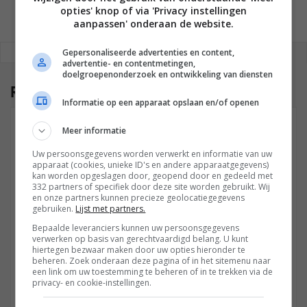
opties' knop of via 'Privacy instellingen
aanpassen' onderaan de website.
REAGEREN
Gepersonaliseerde advertenties en content,
REACTIES (3)
advertentie- en contentmetingen,
doelgroepenonderzoek en ontwikkeling van diensten
Reacties
(3)
Informatie op een apparaat opslaan en/of openen
PETER VD KANT
Meer informatie
22 NOVEMBER 2019 OM 15:20
Uw persoonsgegevens worden verwerkt en informatie van uw
apparaat (cookies, unieke ID's en andere apparaatgegevens)
Als trouwe lezer van jullie website, moet ik zeggen dat
kan worden opgeslagen door, geopend door en gedeeld met
het me opvalt dat jullie content de laatste periode
332 partners of specifiek door deze site worden gebruikt. Wij
en onze partners kunnen precieze geolocatiegegevens
enorm naar het commerciële toetrekt. Ik vind dit
gebruiken.
Lijst met partners.
doodzonde, dit soort berichten horen niet thuis op
Bepaalde leveranciers kunnen uw persoonsgegevens
jullie site en ik weet zeker dat velen het met mij eens
verwerken op basis van gerechtvaardigd belang. U kunt
zijn. 🙂
hiertegen bezwaar maken door uw opties hieronder te
beheren. Zoek onderaan deze pagina of in het sitemenu naar
een link om uw toestemming te beheren of in te trekken via de
privacy- en cookie-instellingen.
Reageren