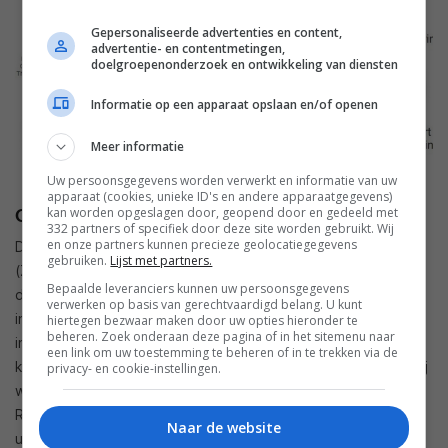
Gepersonaliseerde advertenties en content,
advertentie- en contentmetingen,
doelgroepenonderzoek en ontwikkeling van diensten
Informatie op een apparaat opslaan en/of openen
Meer informatie
Uw persoonsgegevens worden verwerkt en informatie van uw
apparaat (cookies, unieke ID's en andere apparaatgegevens)
kan worden opgeslagen door, geopend door en gedeeld met
Centrale
332 partners of specifiek door deze site worden gebruikt. Wij
en onze partners kunnen precieze geolocatiegegevens
De centrale in een ZigBee-netwerk wordt de Coördinator
gebruiken.
Lijst met partners.
(ZC) genoemd en vormt de stam van het netwerk en tegelijk
Bepaalde leveranciers kunnen uw persoonsgegevens
de verbinding met andere netwerken (bijvoorbeeld het
verwerken op basis van gerechtvaardigd belang. U kunt
internet). In de Coördinator is (ook beveiligingskritische)
hiertegen bezwaar maken door uw opties hieronder te
beheren. Zoek onderaan deze pagina of in het sitemenu naar
informatie over het netwerk opgeslagen. De netwerken
een link om uw toestemming te beheren of in te trekken via de
kunnen ster-, boom- en maasvormig worden ingericht, waarbij
privacy- en cookie-instellingen.
we in de beide laatstgenoemde netwerktypen ZigBee-
Routers (ZR) de communicatie op netwerkniveau kunnen
Naar de website
uitbreiden. De routers vormen knooppunten in het netwerk