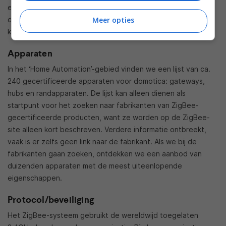
en distribueren de datapakketten tussen de coördinator en
Meer opties
de randapparaten. De apparaten zelf routeren niet, maar
kunnen alleen data ontvangen en verzenden.
Apparaten
In het ‘Home Automation’-gebied vinden we een lijst van ca.
240 gecertificeerde apparaten voor domotica: gateways,
hubs en randapparaten. De lijst kan alleen dienen als
startpunt voor het zoeken naar fabrikanten van ZigBee-
gecertificeerde producten, want ze worden op de ZigBee-
site alleen kort beschreven. Verdere informatie ontbreekt,
vaak is er zelfs geen link naar de fabrikant. Als we bij de
fabrikanten gaan zoeken, ontdekken we een aanbod van
duizenden apparaten met de meest uiteenlopende
eigenschappen.
Protocol/beveiliging
Het ZigBee-systeem gebruikt de wereldwijd toegelaten