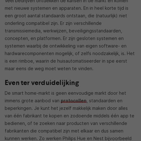
Veel bedrijven ontdekken de kansen in de markt en komen
met nieuwe systemen en apparaten. En in heel korte tijd is
een groot aantal standaards ontstaan, die (natuurlijk) niet
onderling compatibel zijn. Er zijn verschillende
transmissiemedia, werkwijzen, beveiligingsstandaarden,
concepten, en platformen. Er zijn gesloten systemen en
systemen waarbij de ontwikkeling van eigen software- en
hardwarecomponenten mogelijk, of zelfs noodzakelijk, is. Het
is een rimboe, waarin de huisautomatiseerder in spe eerst
maar eens de weg moet weten te vinden.
Even ter verduidelijking
De smart home-markt is geen eenvoudige markt door het
immens grote aanbod van
protocollen
, standaarden en
beperkingen. Je kunt het jezelf makkelijk maken door alles
van één fabrikant te kopen en zodoende middels één app te
bedienen, of te zoeken naar producten van verschillende
fabrikanten die compatibel zijn met elkaar en dus samen
kunnen werken. Zo werken Philips Hue en Nest bijvoorbeeld