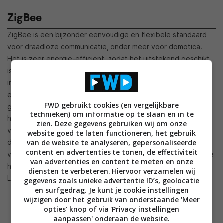
ZigBee
ZigBee is een bijzonder eenvoudige en flexibele standaard
voor draadloze communicatie, onder meer voor domotica.
Het is zeer energie-efficiënt, zodat het uitstekend geschikt
is voor toepassing in batterijgevoede apparaten. De
incompatibiliteit vanwege de grote variëteit van standaards
en specificaties waarover vroeger voortdurend werd
FWD gebruikt cookies (en vergelijkbare
geklaagd is opgelost door het invoeren van profielen voor
technieken) om informatie op te slaan en in te
huis- en gebouwautomatisering, Health Care, besturing van
zien. Deze gegevens gebruiken wij om onze
verlichting en andere toepassingen. Dat betekent dat alle
website goed te laten functioneren, het gebruik
van de website te analyseren, gepersonaliseerde
deelnemers in een netwerk, die aan de eisen van een profiel
content en advertenties te tonen, de effectiviteit
voldoen, met elkaar (moeten) kunnen communiceren. Voor de
van advertenties en content te meten en onze
huisautomatisering zijn de profielen Home Automation, Light
diensten te verbeteren. Hiervoor verzamelen wij
Link, Smart Energy en eventueel Health Care interessant.
gegevens zoals unieke advertentie ID’s, geolocatie
en surfgedrag. Je kunt je cookie instellingen
wijzigen door het gebruik van onderstaande 'Meer
opties' knop of via 'Privacy instellingen
aanpassen' onderaan de website.