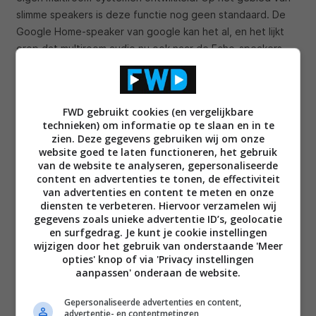
slimme speakers is deze functie nog geen standaard. De
Google Home-speaker van google kan het al, en het lijkt
erop dat multiroom audio nu ook naar de Echo-speakers
van het Amerikaanse bedrijf komt.
Volgens de bronnen van het Duitse
Cashys Blog
werkt
FWD gebruikt cookies (en vergelijkbare
Amazon momenteel aan een manier om multiroom audio
technieken) om informatie op te slaan en in te
naar zijn Echo-apparaten te sturen. Ook zou Amazon het
zien. Deze gegevens gebruiken wij om onze
mogelijk willen maken om Alexa-speakers in groepen te
website goed te laten functioneren, het gebruik
plaatsen waardoor je de audioweergave met groep kunt
van de website te analyseren, gepersonaliseerde
content en advertenties te tonen, de effectiviteit
aanpassen. Amazon zelf heeft nog niet op het gerucht
van advertenties en content te meten en onze
gereageerd, maar het lijkt een logische nieuwe functie voor
diensten te verbeteren. Hiervoor verzamelen wij
de populaire Amazon Echo-speakers.
gegevens zoals unieke advertentie ID’s, geolocatie
en surfgedrag. Je kunt je cookie instellingen
wijzigen door het gebruik van onderstaande 'Meer
Het enige probleem dat Amazon nu nog heeft is dat de
opties' knop of via 'Privacy instellingen
Echo-speakers niet echt bekendstaan om hun uitmuntende
aanpassen' onderaan de website.
audiokwaliteit. Er zijn dan ook al fabrikanten die hun eigen
speaker met de Alexa-spraakassistent op de markt willen
Gepersonaliseerde advertenties en content,
advertentie- en contentmetingen,
brengen. Vorige week zagen we bijvoorbeeld de
Voice