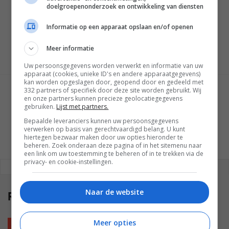
doelgroepenonderzoek en ontwikkeling van diensten
One
van KitSound voorbij komen. De concurrentie staat
echter ook niet stil. Zo heeft Apple onlangs de
HomePod
Informatie op een apparaat opslaan en/of openen
aangekondigd, een speaker die met name op het gebied
van audiokwaliteit ook hoge ogen moet gooien.
Meer informatie
Uw persoonsgegevens worden verwerkt en informatie van uw
apparaat (cookies, unieke ID's en andere apparaatgegevens)
kan worden opgeslagen door, geopend door en gedeeld met
332 partners of specifiek door deze site worden gebruikt. Wij
GESCHREVEN DOOR
en onze partners kunnen precieze geolocatiegegevens
MARTIJN CHEL
gebruiken.
Lijst met partners.
Bepaalde leveranciers kunnen uw persoonsgegevens
verwerken op basis van gerechtvaardigd belang. U kunt
hiertegen bezwaar maken door uw opties hieronder te
beheren. Zoek onderaan deze pagina of in het sitemenu naar
een link om uw toestemming te beheren of in te trekken via de
privacy- en cookie-instellingen.
REAGEREN
REACTIES (0)
Naar de website
Reacties
(0)
Meer opties