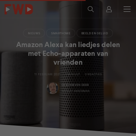
NIEUWS
SMARTHOME
BEELD EN GELUID
Amazon Alexa kan liedjes delen
met Echo-apparaten van
vrienden
11 FEBRUARI 2021
1 MINUUT
0 REACTIES
GESCHREVEN DOOR
WESLEY AKKERMAN