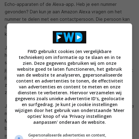
Echo-apparaten of de Alexa-app. Heb je een nummer
gevonden? Dan kun je aan Amazon Alexa vragen om het
nummer te delen met een contactpersoon. Die persoon kan
dan vervolgens ervoor kiezen het nummer af te spelen. Ook
kan er een reactie gegeven worden.
Je hebt hiervoor niet per se
Amazon Music
voor nodig. Ook
FWD gebruikt cookies (en vergelijkbare
hoeven je vrienden of familieleden, naar wie je het nummer
technieken) om informatie op te slaan en in te
stuurt, niet dezelfde muziekstreamingdienst te gebruiken als
zien. Deze gegevens gebruiken wij om onze
website goed te laten functioneren, het gebruik
jij. Alexa zal namelijk proberen te achterhalen op welke dienst
van de website te analyseren, gepersonaliseerde
jij het nummer het beste kunt luisteren. Mocht er geen match
content en advertenties te tonen, de effectiviteit
zijn, dan krijg je alsnog de benodigde informatie te zien,
van advertenties en content te meten en onze
diensten te verbeteren. Hiervoor verzamelen wij
zodat je het nummer zelf kunt opzoeken.
gegevens zoals unieke advertentie ID’s, geolocatie
en surfgedrag. Je kunt je cookie instellingen
Je activeert de functie onder Alexa Communications (voor de
wijzigen door het gebruik van onderstaande 'Meer
mensen onder ons die gebruikmaken van de stemassistent).
opties' knop of via 'Privacy instellingen
Mocht je niet zeker weten wie een nummer kan ontvangen,
aanpassen' onderaan de website.
begin dan een nieuw gesprek. Dan zie je wie er beschikbaar
Gepersonaliseerde advertenties en content,
is.