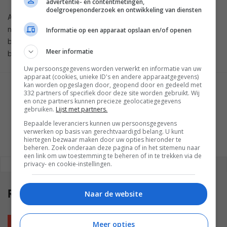
advertentie- en contentmetingen,
doelgroepenonderzoek en ontwikkeling van diensten
Amazon voegt hieraan toe dat dit slechts het begin is van
nieuwe deelfuncties voor Amazon Alexa. Daarmee hint het
Informatie op een apparaat opslaan en/of openen
bedrijf naar nieuwe functies, waar vooralsnog niets over
Meer informatie
bekendgemaakt is.
Uw persoonsgegevens worden verwerkt en informatie van uw
apparaat (cookies, unieke ID's en andere apparaatgegevens)
kan worden opgeslagen door, geopend door en gedeeld met
GESCHREVEN DOOR
332 partners of specifiek door deze site worden gebruikt. Wij
en onze partners kunnen precieze geolocatiegegevens
WESLEY AKKERMAN
gebruiken.
Lijst met partners.
Bepaalde leveranciers kunnen uw persoonsgegevens
verwerken op basis van gerechtvaardigd belang. U kunt
hiertegen bezwaar maken door uw opties hieronder te
beheren. Zoek onderaan deze pagina of in het sitemenu naar
een link om uw toestemming te beheren of in te trekken via de
privacy- en cookie-instellingen.
REAGEREN
REACTIES (0)
Reacties
(0)
Naar de website
Meer opties
Plaats reactie