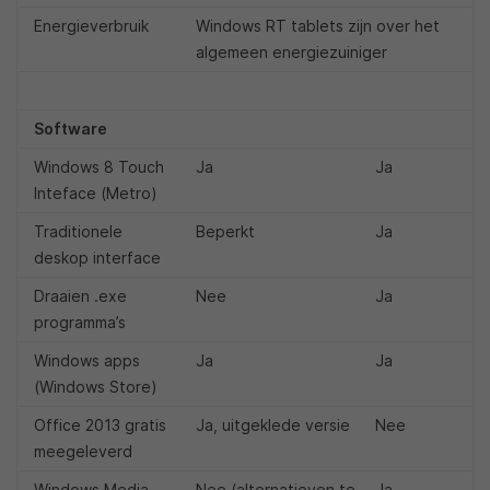
Energieverbruik
Windows RT tablets zijn over het
algemeen energiezuiniger
Software
Windows 8 Touch
Ja
Ja
Inteface (Metro)
Traditionele
Beperkt
Ja
deskop interface
Draaien .exe
Nee
Ja
programma’s
Windows apps
Ja
Ja
(Windows Store)
Office 2013 gratis
Ja, uitgeklede versie
Nee
meegeleverd
Windows Media
Nee (alternatieven te
Ja