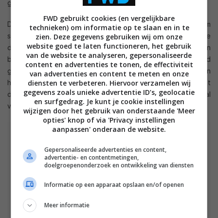
gecertificeerd moet zijn. Lees hier meer over in
dit artikel
.
FWD gebruikt cookies (en vergelijkbare
De lancering van het nieuwe Windows 8 besturingssysteem
technieken) om informatie op te slaan en in te
staat gepland voor de herfst van dit jaar maar een exacte
zien. Deze gegevens gebruiken wij om onze
website goed te laten functioneren, het gebruik
datum is nog niet bekendgemaakt. Waarschijnlijk worden
van de website te analyseren, gepersonaliseerde
beide versies van het besturingssysteem tegelijkertijd
content en advertenties te tonen, de effectiviteit
gelanceerd maar Microsoft gaf tijdens de presentatie van
van advertenties en content te meten en onze
diensten te verbeteren. Hiervoor verzamelen wij
haar eigen
Surface tablets
aan dat de Windows 8 variant
gegevens zoals unieke advertentie ID’s, geolocatie
drie maanden na de lancering van de RT variant zal
en surfgedrag. Je kunt je cookie instellingen
verschijnen.
wijzigen door het gebruik van onderstaande 'Meer
opties' knop of via 'Privacy instellingen
aanpassen' onderaan de website.
Gepersonaliseerde advertenties en content,
advertentie- en contentmetingen,
doelgroepenonderzoek en ontwikkeling van diensten
Informatie op een apparaat opslaan en/of openen
Meer informatie