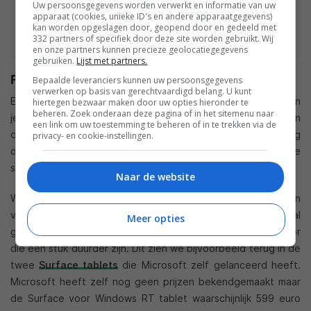
Uw persoonsgegevens worden verwerkt en informatie van uw
apparaat (cookies, unieke ID's en andere apparaatgegevens)
kan worden opgeslagen door, geopend door en gedeeld met
332 partners of specifiek door deze site worden gebruikt. Wij
en onze partners kunnen precieze geolocatiegegevens
gebruiken.
Lijst met partners.
Prijs
Bepaalde leveranciers kunnen uw persoonsgegevens
verwerken op basis van gerechtvaardigd belang. U kunt
Eigenlijk is er geen prijs te plakken op Windows RT aangezien
hiertegen bezwaar maken door uw opties hieronder te
beheren. Zoek onderaan deze pagina of in het sitemenu naar
je deze versie dus niet los kan kopen maar alleen in
een link om uw toestemming te beheren of in te trekken via de
combinatie met een apparaat. Wel zal de licentievergoeding
privacy- en cookie-instellingen.
die Microsoft van fabrikanten verlangt lager zijn dan voor de
standaard versie van het besturingssysteem.
Naar de website
Windows RT zal voornamelijk gericht zijn op consumenten en
verschijnen op de ‘goedkopere’ tablets. Windows 8 (Pro) zal
Meer opties
gebruikt worden voor zakelijke tablets met Intel processor
die een stuk duurder zijn. Dit zien we bijvoorbeeld terug in de
twee
Surface tablets
die Microsoft zelf gelanceerd heeft.
Microsoft heeft zelf nog geen prijzen bekendgemaakt maar
de Surface voor Windows RT tablet waarschijnlijk 599 euro