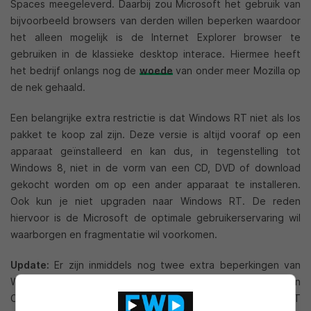
Spaces meegeleverd. Daarbij zou Microsoft het gebruik van
bijvoorbeeld browsers van derden willen beperken waardoor
het alleen mogelijk is de Internet Explorer browser te
gebruiken in de klassieke desktop interace. Hiermee heeft
het bedrijf onlangs nog de
woede
van onder meer Mozilla op
de nek gehaald.
Een belangrijke extra restrictie is dat Windows RT niet als los
pakket te koop zal zijn. Deze versie is altijd vooraf op een
apparaat geïnstalleerd en kan dus, in tegenstelling tot
Windows 8, niet in de vorm van een CD, DVD of download
gekocht worden om op een ander apparaat te installeren.
Ook kun je niet upgraden naar Windows RT. De reden
hiervoor is de Microsoft de optimale gebruikerservaring wil
waarborgen en fragmentatie wil voorkomen.
Update:
Er zijn inmiddels nog twee extra beperkingen van
Windows RT opgedoken, waaronder zakelijk gebruik van
Office 2013 RT en randapparatuur die Windows RT