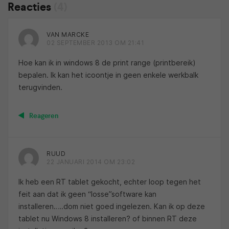
Reacties
(4)
VAN MARCKE
02 SEPTEMBER 2013 OM 21:41
Hoe kan ik in windows 8 de print range (printbereik)
bepalen. Ik kan het icoontje in geen enkele werkbalk
terugvinden.
Reageren
RUUD
22 JANUARI 2014 OM 23:02
Ik heb een RT tablet gekocht, echter loop tegen het
feit aan dat ik geen “losse”software kan
installeren…..dom niet goed ingelezen. Kan ik op deze
tablet nu Windows 8 installeren? of binnen RT deze