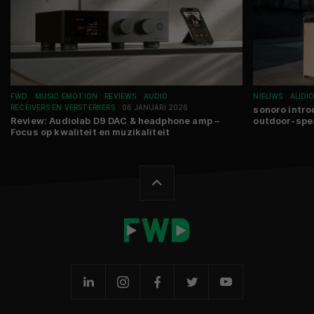
FWD
MUSIC EMOTION
REVIEWS
AUDIO
NIEUWS
AUDI
RECEIVERS EN VERSTERKERS
06 JANUARI 2026
sonoro introd
Review: Audiolab D9 DAC & headphone amp –
outdoor-spea
Focus op kwaliteit en muzikaliteit