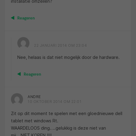
installatie omzeilen?
Reageren
22 JANUARI 2014 OM 23:04
Nee, helaas is dat niet mogelijk door de hardware.
Reageren
ANDRE
10 OKTOBER 2014 OM 22:01
Zit op dit moment te spelen met een gloednieuwe dell
tablet met windows Rt.
WAARDELOOS ding…..gelukkig is deze niet van
mij….NIET KOPEN !!!!