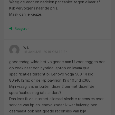
Weeg de voor en nadelen per tablet tegen elkaar af.
Kijk vervolgens naar de prijs.
Maak dan je keuze.
Reageren
WIL
18 JANUARI 2016 OM 14:34
goedendag wilde het volgende aan U voorlehggen ben
op zoek naar een hybride laptop en kwam qua
specificaties terecht bij Lenovo yoga 500 14 ibd
80n4012fnx of de Hp pavillion 13 s 105nd x360.
Mijn vraag is is er buiten deze 2 om met dezelfde
specificaties nog iets anders?
Dan lees ik via internet allemaal slechte recensies over
service van hp en lenovo zodat ik wat huiverig ben
daarnaast ook niet goede recensies van bijv