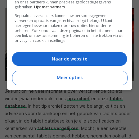
en onze partners kunnen precieze geolocatiegegevens
gebruiken.
Lijst met partners.
Bepaalde leveranciers kunnen uw persoonsgegevens
verwerken op basis van gerechtvaardigd belang. U kunt
hiertegen bezwaar maken door uw opties hieronder te
beheren. Zoek onderaan deze pagina of in het sitemenu naar
een link om uw toestemming te beheren of in te trekken via de
privacy- en cookie-instellingen.
Naar de website
Meer opties
Je kunt online veel informatie over verschillende tablets
vinden, waaronder ook in ons
tip archief
en onze
tablet
database
. In het tip archief zetten we belangrijke tips en
adviezen voor de aankoop en het gebruik van tablets onder
elkaar, in de tablet database kun je alle specificaties en
kenmerken van
tablets vergelijken
. Mocht je een selectie
van een aantal tablets gemaakt hebben, neem dan ook altijd