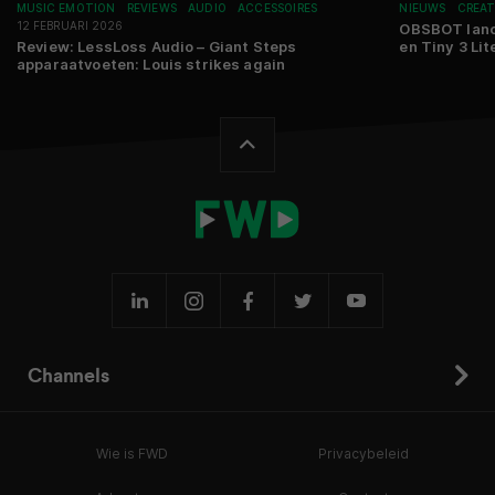
MUSIC EMOTION
REVIEWS
AUDIO
ACCESSOIRES
NIEUWS
CREAT
12 FEBRUARI 2026
OBSBOT lanc
Review: LessLoss Audio – Giant Steps
en Tiny 3 Lit
apparaatvoeten: Louis strikes again
Channels
Wie is FWD
Privacybeleid