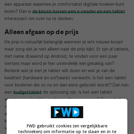
een apparaat waarmee je comfortabel digitale boeken kunt
lezen? Dan is
de keuze tussen een e-reader en een tablet
interessant om over na te denken.
Alleen afgaan op de prijs
De prijs is natuurlijk belangrijk wanneer je iets nieuws koopt
maar zorg dat je niet alleen naar de prijs kijkt. Er zijn al tablets,
met name draaiend op Android, te vinden voor een paar
tientjes maar word je hier uiteindelijk wel gelukkig van?
Bedenk wat je met je tablet wilt doen en wat je van de
kwaliteit (hardware en software) verwacht. Is het een tablet
voor kinderen die zo nu en dan eens gebruikt wordt? Dan kan
een
budgettablet
de oplossing zijn. Is het een tablet
waarmee je dagelijks content wilt consumeren? Dan is het
verstandig wat extra’s uit te geven voor een A-merk. Niet
alleen krijg je hier vaak een betere bouwkwaliteit en
krachtigere specs voor, ook ben je in de meeste gevallen
FWD gebruikt cookies (en vergelijkbare
verzekerd van software-updates, in ieder geval voor het
technieken) om informatie op te slaan en in te