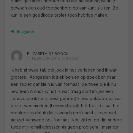
Sommige tables hebben een USB aansluiting waar je
gewoon een oud toetsenbord op aan kunt sluiten. Zo
kun je een goedkope tablet toch hybride maken.
Reageren
ELIZABETH DE ROOCK
11 FEBRUARI 2018 OM 20:24
Ik heb al twee tablets ,ook in het verleden had ik wat
grotere . Aangezien ik ziek ben en op zoek ben naar
een tablet dat klein is van formaat .de twee die ik nu
heb (een Archos /vindt ik wat traag starten ,en een
Lenovo die ik het meest gebruik)Ik heb ook laptops van
deze twee merken (Lenovo bevalt het best ) maar het
probleem is dat ik die s’avonds en s’nachts liever niet
aanzet vanwege het formaat !Nou zitten op die andere
twee mijn email adressen (is geen probleem ) maar op