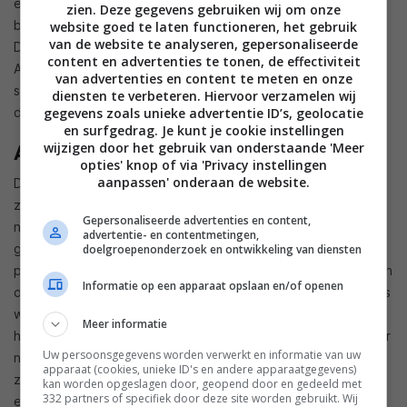
eerste jaar. Wil je de tablet zeer intensief gebruiken,
zien. Deze gegevens gebruiken wij om onze
bijvoorbeeld ook voor werk en als je persoonlijke assistent?
website goed te laten functioneren, het gebruik
van de website te analyseren, gepersonaliseerde
Dan kun je beter naar de mid-end en high-end modellen van
content en advertenties te tonen, de effectiviteit
A-merken kijken, welke beschikken over krachtigere
van advertenties en content te meten en onze
specificaties, accessoires als toetsenborden en een beter
diensten te verbeteren. Hiervoor verzamelen wij
gegevens zoals unieke advertentie ID’s, geolocatie
display.
en surfgedrag. Je kunt je cookie instellingen
wijzigen door het gebruik van onderstaande 'Meer
Alleen afgaan op de verkoper
opties' knop of via 'Privacy instellingen
aanpassen' onderaan de website.
De verleiding is natuurlijk groot; als je in de winkel staat
zonder precies te weten wat je wilt dan word je van de ene
Gepersonaliseerde advertenties en content,
naar de andere mooie tablet gestuurd. Verkopers willen je
advertentie- en contentmetingen,
graag het beste van het beste geven maar weten vaak niet
doelgroepenonderzoek en ontwikkeling van diensten
precies wat jij zoekt. Helaas moet daarbij ook gezegd worden
Informatie op een apparaat opslaan en/of openen
dat verkopers vaak ook niet alle antwoorden hebben, of alles
weten, en ook een winstmarge in het achterhoofd moeten
Meer informatie
houden. Dat wil niet zeggen dat het advies van een verkoper
Uw persoonsgegevens worden verwerkt en informatie van uw
niet nuttig is maar zorg dat je weet wat je moet vragen en
apparaat (cookies, unieke ID's en andere apparaatgegevens)
zorg dus dat je voordat je de winkel binnenstapt al het een
kan worden opgeslagen door, geopend door en gedeeld met
332 partners of specifiek door deze site worden gebruikt. Wij
en ander weet.