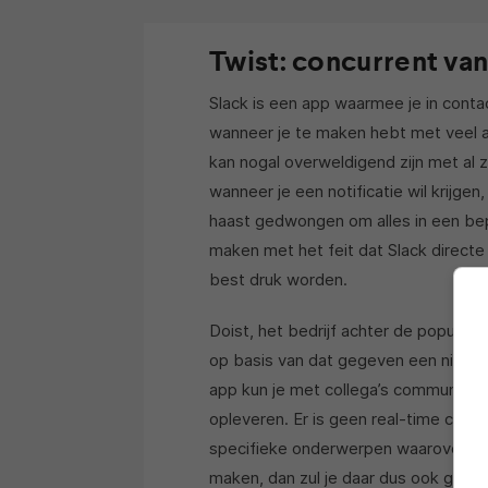
Twist: concurrent van
Slack is een app waarmee je in contact
wanneer je te maken hebt met veel af
kan nogal overweldigend zijn met al z
wanneer je een notificatie wil krijge
haast gedwongen om alles in een bep
maken met het feit dat Slack directe
best druk worden.
Doist, het bedrijf achter de populair
op basis van dat gegeven een nieuwe
app kun je met collega’s communicere
opleveren. Er is geen real-time chat (
specifieke onderwerpen waarover ge
maken, dan zul je daar dus ook geen n