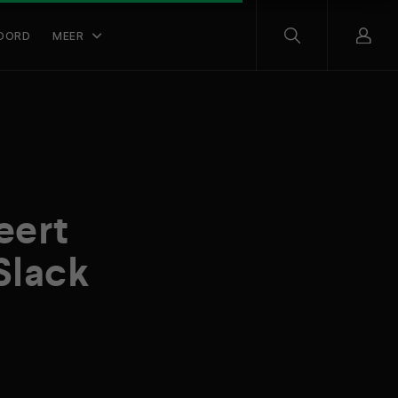
OORD
MEER
eert
Slack