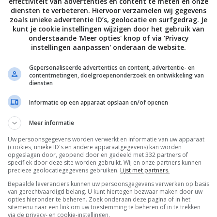
effectiviteit van advertenties en content te meten en onze
diensten te verbeteren. Hiervoor verzamelen wij gegevens
zoals unieke advertentie ID’s, geolocatie en surfgedrag. Je
kunt je cookie instellingen wijzigen door het gebruik van
aatsvinden binnen Doist, waardoor je dus waarschijnlijk
onderstaande 'Meer opties' knop of via 'Privacy
 van wat je aan het doen bent: je werk. Ook is er een
instellingen aanpassen' onderaan de website.
even dat je voor een bepaalde periode niet
Gepersonaliseerde advertenties en content, advertentie- en
. Je krijgt dan geen notificaties meer. Daarnaast kun
contentmetingen, doelgroepenonderzoek en ontwikkeling van
diensten
waardoor je dus niet in je vrije tijd in de avond
ook dit werkt hetzelfde als in de eerdergenoemde
Informatie op een apparaat opslaan en/of openen
Meer informatie
er grote integraties doen. Slack bestaat natuurlijk al
Uw persoonsgegevens worden verwerkt en informatie van uw apparaat
ensten aan zich weten te koppelen, voor handige en ook
(cookies, unieke ID's en andere apparaatgegevens) kan worden
opgeslagen door, geopend door en gedeeld met 332 partners of
nog niet, maar wat niet is kan nog komen. Twist is
specifiek door deze site worden gebruikt. Wij en onze partners kunnen
precieze geolocatiegegevens gebruiken.
Lijst met partners.
 je na verloop van tijd oude berichten. Voor een vast
Bepaalde leveranciers kunnen uw persoonsgegevens verwerken op basis
waren. Dat gaat niet per persoon, zoals dat wel het
van gerechtvaardigd belang. U kunt hiertegen bezwaar maken door uw
k nog eens een goedkoper alternatief kan zijn voor je
opties hieronder te beheren. Zoek onderaan deze pagina of in het
sitemenu naar een link om uw toestemming te beheren of in te trekken
via de privacy- en cookie-instellingen.