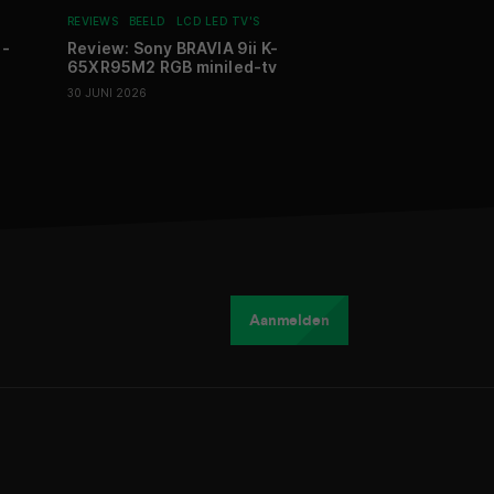
REVIEWS
BEELD
LCD LED TV'S
GESPONSORD
MOBI
h-
Review: Sony BRAVIA 9ii K-
Waar let je op b
65XR95M2 RGB miniled-tv
een refurbishe
30 JUNI 2026
26 FEBRUARI 2026
Aanmelden