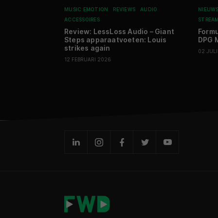
MUSIC EMOTION
REVIEWS
AUDIO
NIEUW
ACCESSOIRES
STREA
Review: LessLoss Audio – Giant
Formu
Steps apparaatvoeten: Louis
DPG M
strikes again
02 JUL
12 FEBRUARI 2026