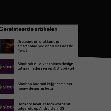
Gerelateerde artikelen
Draaiend en drukkend je
smarthome bedienen met de Flic
Twist
Slack rolt nu alvast nieuw design
uit naar iedereen op iOS (update)
Slack op Android krijgt compleet
nieuw design in bèta
Donkere modus Slack wordt nu
uitgerold op Android en iOS