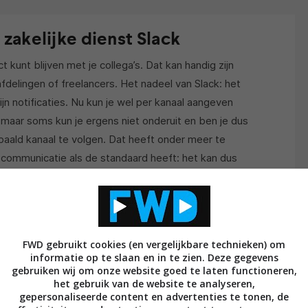
 zakelijke dienst Slack
 kunt blijven met je collega’s. Dat kan handig zijn
delingen of freelancers. Het nadeel van Slack: het
ijn notificaties. Nu kun je wel per kanaal aangeven
n, maar soms kun je ergens niet onderuit en ben je dus
aald kanaal te volgen. Dat heeft onder meer te
 communicatie als de standaard heeft: het kan dus
e to-do-app Todoist, heeft dat ook ingezien en heeft
 zakelijke dienst gelanceerd:
Twist
. Ook met deze
FWD gebruikt cookies (en vergelijkbare technieken) om
n, maar zal dat een stuk minder notificaties gaan
informatie op te slaan en in te zien. Deze gegevens
behalve in de persoonlijke berichten), maar juist
gebruiken wij om onze website goed te laten functioneren,
sproken wordt. Heb je niets met die onderwerpen te
het gebruik van de website te analyseren,
gepersonaliseerde content en advertenties te tonen, de
otificaties over ontvangen. De app zal ook je vrije