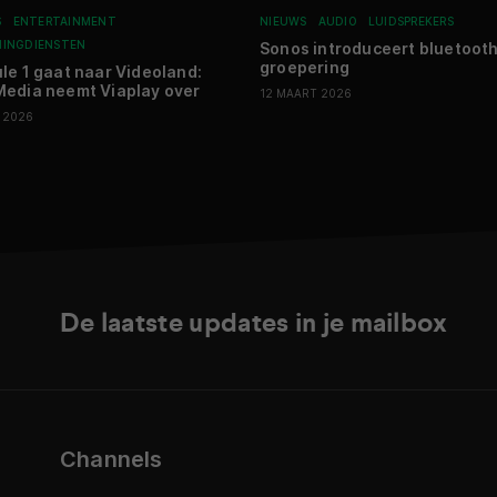
S
ENTERTAINMENT
NIEUWS
AUDIO
LUIDSPREKERS
MINGDIENSTEN
Sonos introduceert bluetoot
groepering
le 1 gaat naar Videoland:
edia neemt Viaplay over
12 MAART 2026
I 2026
De laatste updates in je mailbox
Channels