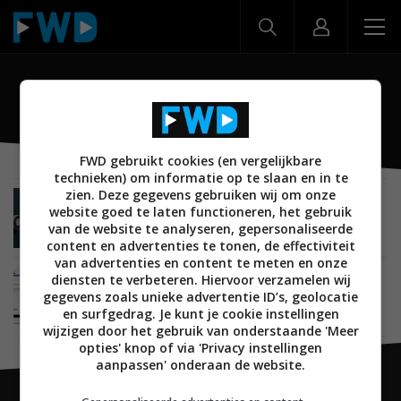
Twist
FWD gebruikt cookies (en vergelijkbare
technieken) om informatie op te slaan en in te
zien. Deze gegevens gebruiken wij om onze
NIEUWS
SMARTHOME
BEDIENING
29 OKTOBER 2021
website goed te laten functioneren, het gebruik
Draaiend en drukkend je smarthome bedienen
van de website te analyseren, gepersonaliseerde
met de Flic Twist
content en advertenties te tonen, de effectiviteit
van advertenties en content te meten en onze
diensten te verbeteren. Hiervoor verzamelen wij
MOBILE
22 JUNI 2017
gegevens zoals unieke advertentie ID’s, geolocatie
Team achter Todoist lanceert concurrerende
versie van Slack
en surfgedrag. Je kunt je cookie instellingen
wijzigen door het gebruik van onderstaande 'Meer
opties' knop of via 'Privacy instellingen
aanpassen' onderaan de website.