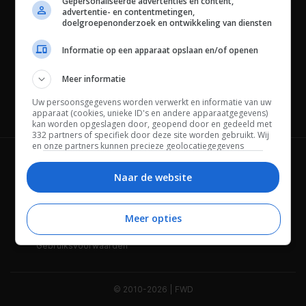
Gepersonaliseerde advertenties en content,
advertentie- en contentmetingen,
doelgroepenonderzoek en ontwikkeling van diensten
Informatie op een apparaat opslaan en/of openen
Meer informatie
Uw persoonsgegevens worden verwerkt en informatie van uw
Channels
apparaat (cookies, unieke ID's en andere apparaatgegevens)
kan worden opgeslagen door, geopend door en gedeeld met
332 partners of specifiek door deze site worden gebruikt. Wij
en onze partners kunnen precieze geolocatiegegevens
gebruiken.
Lijst met partners.
Wie is FWD
Privacybeleid
Bepaalde leveranciers kunnen uw persoonsgegevens
Naar de website
verwerken op basis van gerechtvaardigd belang. U kunt
Adverteren
Contact
hiertegen bezwaar maken door uw opties hieronder te
beheren. Zoek onderaan deze pagina of in het sitemenu naar
Meer opties
Cookies
Disclaimer
een link om uw toestemming te beheren of in te trekken via de
privacy- en cookie-instellingen.
Gebruiksvoorwaarden
© 2010-2026 | FWD