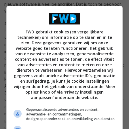
nieuwe software is veel belangrijker. Dat is toch te gek voor
woorden.
Aan de ene kant werkt het systeem van Android gewoon
totaal niet en aan de andere kant maken wij ons er gewoon
FWD gebruikt cookies (en vergelijkbare
technieken) om informatie op te slaan en in te
veel te druk over. Google en de hardware fabrikanten
zien. Deze gegevens gebruiken wij om onze
moeten eens goed gaan kijken hoe de distributie en
website goed te laten functioneren, het gebruik
implementatie van een nieuwe Android update beter kan en
van de website te analyseren, gepersonaliseerde
consumenten moeten beginnen met blij zijn met wat ze
content en advertenties te tonen, de effectiviteit
van advertenties en content te meten en onze
hebben. Je koopt een Android 3.2 Honeycomb tablet dus dat
diensten te verbeteren. Hiervoor verzamelen wij
is waar je voor betaalt en daarmee moet je gaan werken. Je
gegevens zoals unieke advertentie ID’s, geolocatie
kunt dan rustig alle reviews doorlezen want die zijn ook met
en surfgedrag. Je kunt je cookie instellingen
Android 3.2 Honeycomb gemaakt en niet met Android update
wijzigen door het gebruik van onderstaande 'Meer
opties' knop of via 'Privacy instellingen
37 die de hele tablet-ervaring weer verandert. Of we echt
aanpassen' onderaan de website.
van de fabrikanten en Google kunnen verwachten dat ze met
een oplossing voor dit probleem komen is nog maar de vraag
Gepersonaliseerde advertenties en content,
maar we kunnen in ieder geval bij onszelf beginnen. Koop
advertentie- en contentmetingen,
doelgroepenonderzoek en ontwikkeling van diensten
geen tablet als Android 3.2 Honeycomb je niet bevalt, net als
dat je geen Windows 7 laptop koopt als Windows 7 je niet