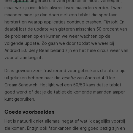
een
update
uitgerold die veel problemen moet verhelpen,
maar we zijn inmiddels alweer twee maanden verder. Twee
maanden moet je dan doen met een tablet die spontaan
herstart en waarop applicaties continue crashen. Fijn joh! En
daarbij lost de update van gisteren misschien 50 procent van
de problemen op en kunnen we weer wachten op de
volgende update. Zo gaan we door totdat we weer bij
Android 5.0 Jelly Bean beland zijn en het hele circus weer van
voor af aan begint.
Dit is gewoon zeer frustrerend voor gebruikers die al die tijd
uitgekeken hebben naar die
belofte
van Android 4.0 Ice
Cream Sandwich. Het lijkt wel een 50/50 kans dat je tablet
goed werkt of dat je de tablet de komende maanden amper
kunt gebruiken.
Goede voorbeelden
Het is natuurlijk niet allemaal negatief wat ik dagelijks voorbij
zie komen. Er zijn ook fabrikanten die erg goed bezig zijn en