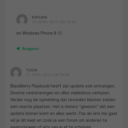
NATHAN
30 APRIL 2012 OM 16:45
en Windows Phone 8 🙂
Reageren
TOON
27 APRIL 2012 OM 18:56
BlackBerry Playbook heeft zijn update ook ontvangen.
Diverse verbeteringen en alles vlekkeloos verlopen.
Verder nog de opmerking dat tevreden klanten zelden
een reactie plaatsen. Het is immers “gewoon” dat een
update binnen komt en alles werkt. Pas als iets mis gaat
wil je dit kwijt en zoek je een forum om anderen te
waarschuwen of iets van je af te schrijven.