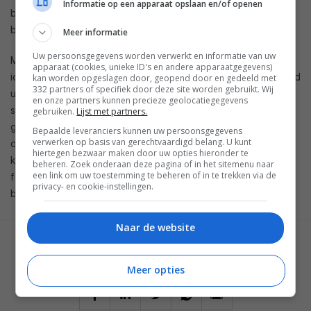
Informatie op een apparaat opslaan en/of openen
bevalt. Koop pas een tablet als het besturingssysteem je
bevalt en kijk niet naar mogelijke toekomstige updates.
Meer informatie
Uw persoonsgegevens worden verwerkt en informatie van uw
Mij lijkt het voor zowel de markt als de simpele consument
apparaat (cookies, unieke ID's en andere apparaatgegevens)
ideaal als elke fabrikant nu stopt met het uitrollen van Android
kan worden opgeslagen door, geopend door en gedeeld met
332 partners of specifiek door deze site worden gebruikt. Wij
updates, iets wat natuurlijk nooit zal gebeuren en met wat
en onze partners kunnen precieze geolocatiegegevens
sarcasme geschreven is. We hebben wel gezien dat dit
gebruiken.
Lijst met partners.
gewoon niet werkt en alleen maar klachten, kritiek en gezeur
Bepaalde leveranciers kunnen uw persoonsgegevens
verwerken op basis van gerechtvaardigd belang. U kunt
oplevert, met hier en daar een uitzondering. Je weet wat je
hiertegen bezwaar maken door uw opties hieronder te
koopt en wat je dus krijgt en de fabrikant kan zich fijn
beheren. Zoek onderaan deze pagina of in het sitemenu naar
een link om uw toestemming te beheren of in te trekken via de
focussen op nieuwe producten. Dit zou een hoop rust
privacy- en cookie-instellingen.
brengen in het land van de Android tablets..
Naar de website
GESCHREVEN DOOR
MARTIJN CHEL
Meer opties