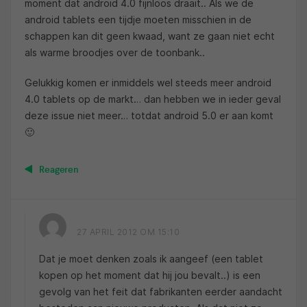
moment dat android 4.0 fijnloos draait.. Als we de
android tablets een tijdje moeten misschien in de
schappen kan dit geen kwaad, want ze gaan niet echt
als warme broodjes over de toonbank..
Gelukkig komen er inmiddels wel steeds meer android
4.0 tablets op de markt… dan hebben we in ieder geval
deze issue niet meer… totdat android 5.0 er aan komt
🙂
Reageren
27 APRIL 2012 OM 15:10
Dat je moet denken zoals ik aangeef (een tablet
kopen op het moment dat hij jou bevalt..) is een
gevolg van het feit dat fabrikanten eerder aandacht