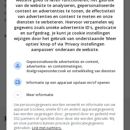
van de website te analyseren, gepersonaliseerde
te zijn met het internet. Je kunt dit spel dus niet offline
content en advertenties te tonen, de effectiviteit
spelen. Later zal het spel ook verschijnen voor Android, maar
van advertenties en content te meten en onze
dat kan helaas
nog even duren
…
diensten te verbeteren. Hiervoor verzamelen wij
gegevens zoals unieke advertentie ID’s, geolocatie
en surfgedrag. Je kunt je cookie instellingen
Super Mario Run
wijzigen door het gebruik van onderstaande 'Meer
opties' knop of via 'Privacy instellingen
aanpassen' onderaan de website.
GESCHREVEN DOOR
Gepersonaliseerde advertenties en content,
advertentie- en contentmetingen,
WESLEY AKKERMAN
doelgroepenonderzoek en ontwikkeling van diensten
Informatie op een apparaat opslaan en/of openen
Meer informatie
REAGEREN
REACTIES (2)
Uw persoonsgegevens worden verwerkt en informatie van uw
apparaat (cookies, unieke ID's en andere apparaatgegevens)
kan worden opgeslagen door, geopend door en gedeeld met
Reacties
(2)
332 partners of specifiek door deze site worden gebruikt. Wij
en onze partners kunnen precieze geolocatiegegevens
gebruiken.
Lijst met partners.