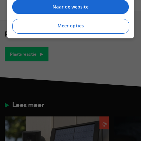
Naar de website
REAGEREN
REACTIES (0)
Meer opties
Reacties
(0)
Plaats reactie
Lees meer