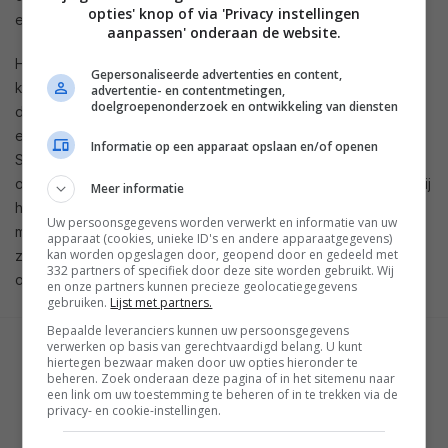
opties' knop of via 'Privacy instellingen
even met je enthousiasme tot het nieuws zeker is.
aanpassen' onderaan de website.
Het is verwarrend dat Samsung nu drie verschillende
Gepersonaliseerde advertenties en content,
klantenservices twee verschillende dingen laat zeggen en
advertentie- en contentmetingen,
doelgroepenonderzoek en ontwikkeling van diensten
dat moet frustrerend zijn voor Samsung Galaxy Note II-
eigenaars. Normaal gesproken is het zo dat nieuws vanuit
Informatie op een apparaat opslaan en/of openen
Samsung wel als waarheid aangenomen kan worden (als het
om hun eigen producten gaat), maar op dit moment weten wij
Meer informatie
het ook niet zeker. Als je kijkt naar de specs van de Note II,
Uw persoonsgegevens worden verwerkt en informatie van uw
met z’n 2GB aan werkgeheugen en quadcore-processor, dan
apparaat (cookies, unieke ID's en andere apparaatgegevens)
kan worden opgeslagen door, geopend door en gedeeld met
zou het gewoon moeten kunnen. We houden de
332 partners of specifiek door deze site worden gebruikt. Wij
ontwikkelingen in de gaten.
en onze partners kunnen precieze geolocatiegegevens
gebruiken.
Lijst met partners.
Bepaalde leveranciers kunnen uw persoonsgegevens
verwerken op basis van gerechtvaardigd belang. U kunt
GESCHREVEN DOOR
hiertegen bezwaar maken door uw opties hieronder te
WESLEY AKKERMAN
beheren. Zoek onderaan deze pagina of in het sitemenu naar
een link om uw toestemming te beheren of in te trekken via de
privacy- en cookie-instellingen.