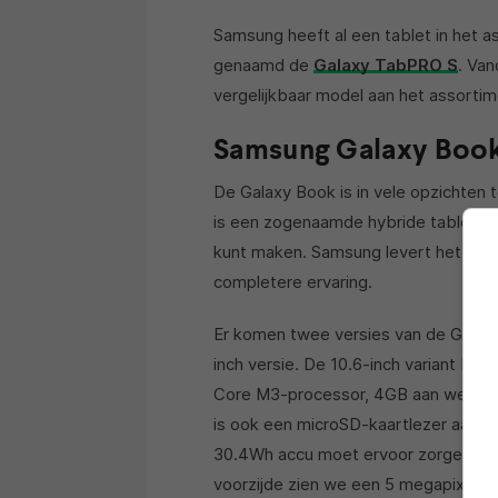
Samsung heeft al een tablet in het 
genaamd de
Galaxy TabPRO S
. Va
vergelijkbaar model aan het assorti
Samsung Galaxy Boo
De Galaxy Book is in vele opzichten
is een zogenaamde hybride tablet w
kunt maken. Samsung levert het appa
completere ervaring.
Er komen twee versies van de Galaxy
inch versie. De 10.6-inch variant besc
Core M3-processor, 4GB aan werkge
is ook een microSD-kaartlezer aanw
30.4Wh accu moet ervoor zorgen dat j
voorzijde zien we een 5 megapixel c