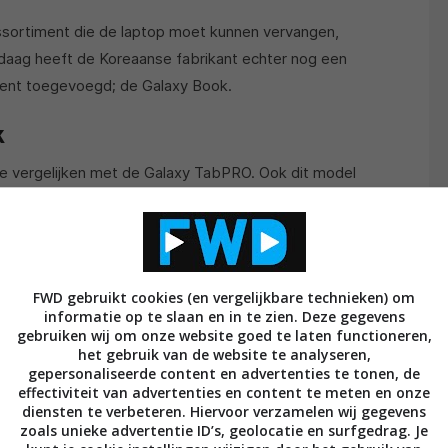
assortiment die de laptop moet kunnen vervangen,
ndaag heeft de Koreaanse fabrikant echter nog een
ment toegevoegd; de Galaxy Book.
k
 te vergelijken met de Galaxy TabPRO. Ook dit model
aar je middels een keyboardcover een laptop van
raat daarnaast met een stylus, voor een nog
FWD gebruikt cookies (en vergelijkbare technieken) om
 Book op de markt; een 10.6-inch versie en een 12-
informatie op te slaan en in te zien. Deze gegevens
hikt over een full hd tft lcd-display, een 2.6GHz Intel
gebruiken wij om onze website goed te laten functioneren,
het gebruik van de website te analyseren,
heugen en 64GB of 128GB aan opslaggeheugen. Er
gepersonaliseerde content en advertenties te tonen, de
ezig om het geheugen uit de breiden naar 256GB. De
effectiviteit van advertenties en content te meten en onze
e 10 uur met een volle lading vooruit kunt. Aan de
diensten te verbeteren. Hiervoor verzamelen wij gegevens
zoals unieke advertentie ID’s, geolocatie en surfgedrag. Je
amera terug.