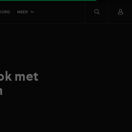
OORD
MEER
ok met
n