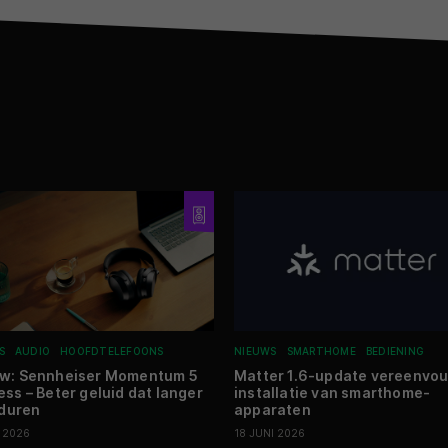
S
AUDIO
HOOFDTELEFOONS
NIEUWS
SMARTHOME
BEDIENING
ew: Sennheiser Momentum 5
Matter 1.6-update vereenvou
ess – Beter geluid dat langer
installatie van smarthome-
 duren
apparaten
I 2026
18 JUNI 2026