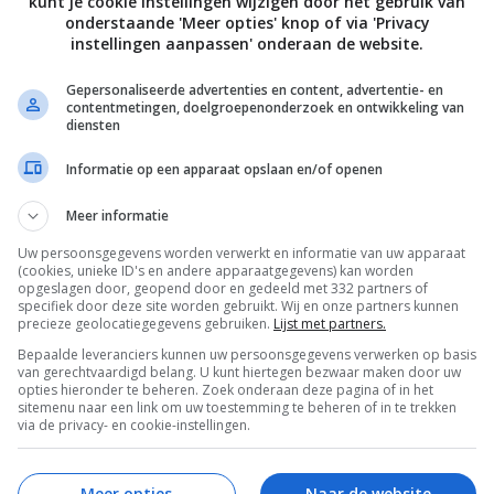
kunt je cookie instellingen wijzigen door het gebruik van
onderstaande 'Meer opties' knop of via 'Privacy
ok is voorzien van een Super amoled-scherm dat een
instellingen aanpassen' onderaan de website.
heeft. Onder de motorkap zien we een Intel Core i7-
Gepersonaliseerde advertenties en content, advertentie- en
3.1GHz terug, vergezeld door 4GB aan
contentmetingen, doelgroepenonderzoek en ontwikkeling van
diensten
eheugen. Er komt ook een versie met 8GB
ugen op de markt. De 39Wh accu biedt een
Informatie op een apparaat opslaan en/of openen
 heeft dit model een 13 megapixel camera aan de
Meer informatie
a aan de voorzijde. Ook beschikt de hybride tablet
de 10.6-inch versie het met één poort moet doen.
Uw persoonsgegevens worden verwerkt en informatie van uw apparaat
(cookies, unieke ID's en andere apparaatgegevens) kan worden
opgeslagen door, geopend door en gedeeld met 332 partners of
heid
specifiek door deze site worden gebruikt. Wij en onze partners kunnen
precieze geolocatiegegevens gebruiken.
Lijst met partners.
de markt moet verschijnen en wat ervoor betaald
Bepaalde leveranciers kunnen uw persoonsgegevens verwerken op basis
van gerechtvaardigd belang. U kunt hiertegen bezwaar maken door uw
opties hieronder te beheren. Zoek onderaan deze pagina of in het
sitemenu naar een link om uw toestemming te beheren of in te trekken
axy Tab S3
met Android aangekondigd.
via de privacy- en cookie-instellingen.
Meer opties
Naar de website