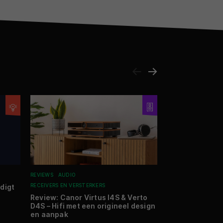
REVIEWS
AUDIO
NIEUWS
SMARTHO
RECEIVERS EN VERSTERKERS
HUISHOUDELIJKE A
digt
Review: Canor Virtus I4S & Verto
Dreame present
D4S – Hifi met een origineel design
robotstofzuige
en aanpak
03 APRIL 2026