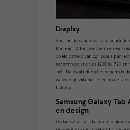
Display
Voor beide schermen is te concluder
Met een 10.1-inch-scherm en een resol
pixeldichtheid van 224 pixels per inc
schermresolutie van 1280 bij 720 en 
inch. De kwaliteit op het scherm is d
wanneer je wil gaan lezen op de tabl
bekijken.
Samsung Galaxy Tab A 
en design
Ondanks het feit dat we te maken he
segment van de tabletmarkt, zie je da