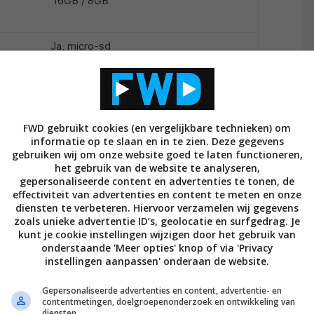
16GB / 8GB
Ja, micro-sd
Nee
Ja, micro-usb
Ja
FWD gebruikt cookies (en vergelijkbare technieken) om
informatie op te slaan en in te zien. Deze gegevens
Ja (alleen SM-T285 en SM-T585)
gebruiken wij om onze website goed te laten functioneren,
het gebruik van de website te analyseren,
Ja, 4.2 / Ja, 4,0
gepersonaliseerde content en advertenties te tonen, de
effectiviteit van advertenties en content te meten en onze
Nee
diensten te verbeteren. Hiervoor verzamelen wij gegevens
zoals unieke advertentie ID’s, geolocatie en surfgedrag. Je
 voor, 8 megapixel achter & 2 megapixel voor,
kunt je cookie instellingen wijzigen door het gebruik van
onderstaande 'Meer opties' knop of via 'Privacy
5 megapixel achter
instellingen aanpassen' onderaan de website.
ithium Polymer & 4000 mAh Lithium Polymer
Gepersonaliseerde advertenties en content, advertentie- en
contentmetingen, doelgroepenonderzoek en ontwikkeling van
diensten