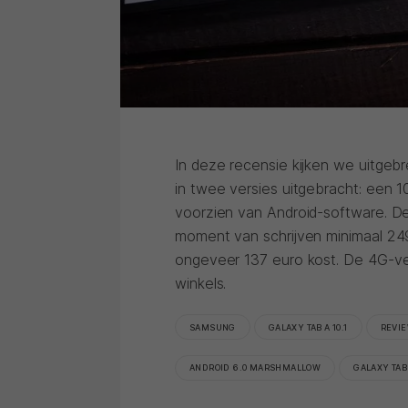
In deze recensie kijken we uitgeb
in twee versies uitgebracht: een 10
voorzien van Android-software. D
moment van schrijven minimaal 249
ongeveer 137 euro kost. De 4G-ver
winkels.
SAMSUNG
GALAXY TAB A 10.1
REVI
ANDROID 6.0 MARSHMALLOW
GALAXY TAB