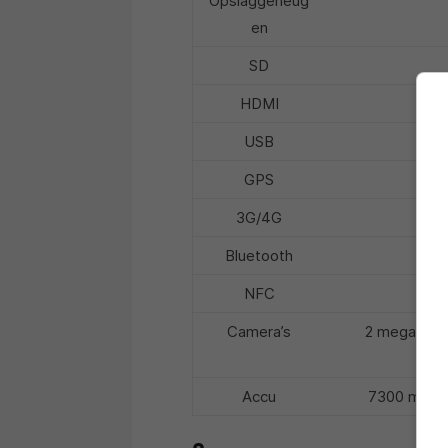
Opslaggeheug
en
SD
HDMI
USB
GPS
3G/4G
Bluetooth
NFC
Camera’s
2 megapixel
Accu
7300 mAh L