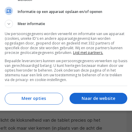
Informatie op een apparaat opslaan en/of openen
dragen, hebben ze wel degelijke grote verschillen
kt naar het scherm (10.1-inch versus 7.0-inch), maar
Meer informatie
sor, het werkgeheugen en het opslaggeheugen. Beide
Uw persoonsgegevens worden verwerkt en informatie van uw apparaat
 momenten, dus is het niet per definitie erg dat de
(cookies, unieke ID's en andere apparaatgegevens) kan worden
opgeslagen door, geopend door en gedeeld met 332 partners of
 heeft. Daarover later meer. Wat duidelijk is, is dat
specifiek door deze site worden gebruikt. Wij en onze partners kunnen
abletmarkt wil pakken met deze twee tablets.
precieze geolocatiegegevens gebruiken.
Lijst met partners.
Bepaalde leveranciers kunnen uw persoonsgegevens verwerken op basis
van gerechtvaardigd belang. U kunt hiertegen bezwaar maken door uw
ht te noemen. Met de 2GB aan werkgeheugen van de
opties hieronder te beheren. Zoek onderaan deze pagina of in het
iddelde van Android-tablets. Ook de
sitemenu naar een link om uw toestemming te beheren of in te trekken
via de privacy- en cookie-instellingen.
i boven het gemiddelde van 1,3GHz. Daarmee is de
d het geval is. 16GB aan opslaggeheugen is misschien
Meer opties
Naar de website
oor Android opgeslokt), maar gelukkig kun je microsd-
nterne opslagruimte op te vullen.
 licht de kloksnelheid van de tablet precies op het
ft ook maar vier kernen (in plaats van de acht die