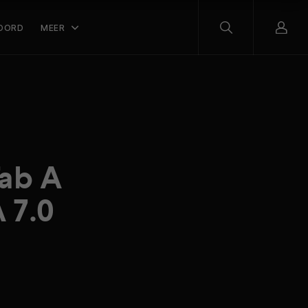
OORD
MEER
Tab A
A 7.0