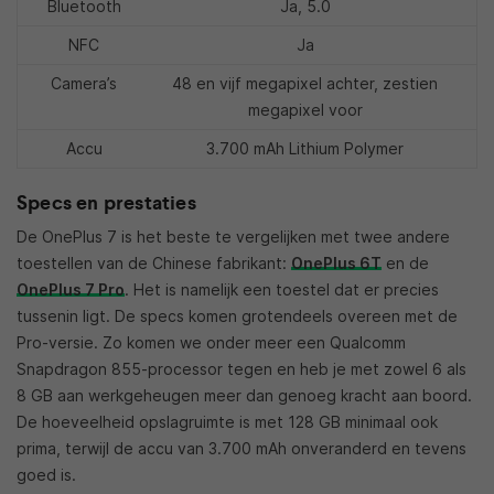
Bluetooth
Ja, 5.0
NFC
Ja
Camera’s
48 en vijf megapixel achter, zestien
megapixel voor
Accu
3.700 mAh Lithium Polymer
Specs en prestaties
De OnePlus 7 is het beste te vergelijken met twee andere
toestellen van de Chinese fabrikant:
OnePlus 6T
en de
OnePlus 7 Pro
. Het is namelijk een toestel dat er precies
tussenin ligt. De specs komen grotendeels overeen met de
Pro-versie. Zo komen we onder meer een Qualcomm
Snapdragon 855-processor tegen en heb je met zowel 6 als
8 GB aan werkgeheugen meer dan genoeg kracht aan boord.
De hoeveelheid opslagruimte is met 128 GB minimaal ook
prima, terwijl de accu van 3.700 mAh onveranderd en tevens
goed is.