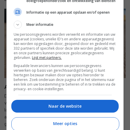
doelgroepenonderzoek en ontwikkeling van diensten
Informatie op een apparaat opslaan en/of openen
Meer informatie
Uw persoonsgegevens worden verwerkt en informatie van uw
apparaat (cookies, unieke ID's en andere apparaatgegevens)
kan worden opgeslagen door, geopend door en gedeeld met
332 partners of specifiek door deze site worden gebruikt. Wij
en onze partners kunnen precieze geolocatiegegevens
gebruiken.
Lijst met partners.
Bepaalde leveranciers kunnen uw persoonsgegevens
verwerken op basis van gerechtvaardigd belang. U kunt
hiertegen bezwaar maken door uw opties hieronder te
beheren. Zoek onderaan deze pagina of in het sitemenu naar
een link om uw toestemming te beheren of in te trekken via de
Accuduur
privacy- en cookie-instellingen.
De accu in een OnePlus-telefoon is iets waar we enthousiast
van worden. Hoe minder vaak we zo’n ding hoeven op te
Naar de website
laden, hoe beter. En wat dat betreft zijn we erg blij met de
accu in de OnePlus 7. Die in de OnePlus 6T was al goed en
Meer opties
ging geregeld 2,5 tot drie dagen mee en deze batterij