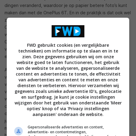
dingen veranderd, waardoor je op papier betere foto’s kunt
maken dan met de OnePlus 6T. En in de praktijk is dat ook wel
zo, maar helaas is dit niet van dezelfde kwaliteit als op de
OnePlus 7 Pro, bijvoorbeeld. Die kwaliteit is goed, maar ook
weer niet te vergelijken met bijvoorbeeld een Samsung
Galaxy S10+ of Huawei P30 Pro (om maar even een extreme
FWD gebruikt cookies (en vergelijkbare
vergelijking te maken). Over het algemeen hangt de kwaliteit
technieken) om informatie op te slaan en in te
zien. Deze gegevens gebruiken wij om onze
ergens tussen de OnePlus 6T en de OnePlus 7 Pro in.
website goed te laten functioneren, het gebruik
van de website te analyseren, gepersonaliseerde
Als er voldoende licht is, dan komen de details wel goed naar
content en advertenties te tonen, de effectiviteit
voren. Maar wanneer er te veel of te weinig licht is, dan
van advertenties en content te meten en onze
verandert de kwaliteit van de foto direct. Bepaalde delen
diensten te verbeteren. Hiervoor verzamelen wij
gegevens zoals unieke advertentie ID’s, geolocatie
van de foto worden dan direct donker, waardoor details
en surfgedrag. Je kunt je cookie instellingen
wegvallen. Scherpe foto’s en video’s maken kan dit
wijzigen door het gebruik van onderstaande 'Meer
camerasysteem wel en over het algemeen komen de kleuren
opties' knop of via 'Privacy instellingen
ook goed naar voren, maar de voorwaarde is echt dat je de
aanpassen' onderaan de website.
juiste hoeveelheid licht nodig hebt. Met de ingebouwde Pro-
Gepersonaliseerde advertenties en content,
modus kun je in elk geval een aantal oneffenheden een
advertentie- en contentmetingen,
beetje wegwerken.