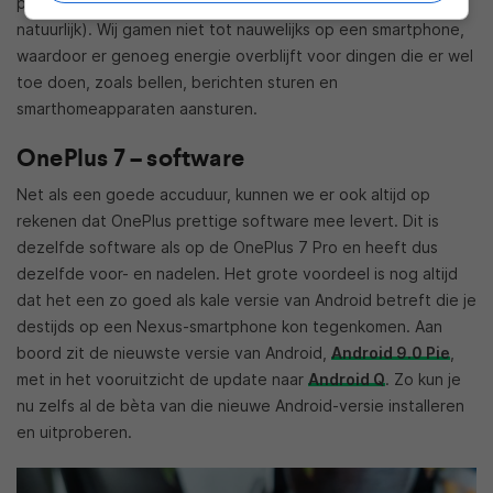
presteert vrijwel hetzelfde (afhankelijk van gebruik,
natuurlijk). Wij gamen niet tot nauwelijks op een smartphone,
waardoor er genoeg energie overblijft voor dingen die er wel
toe doen, zoals bellen, berichten sturen en
smarthomeapparaten aansturen.
OnePlus 7 – software
Net als een goede accuduur, kunnen we er ook altijd op
rekenen dat OnePlus prettige software mee levert. Dit is
dezelfde software als op de OnePlus 7 Pro en heeft dus
dezelfde voor- en nadelen. Het grote voordeel is nog altijd
dat het een zo goed als kale versie van Android betreft die je
destijds op een Nexus-smartphone kon tegenkomen. Aan
boord zit de nieuwste versie van Android,
Android 9.0 Pie
,
met in het vooruitzicht de update naar
Android Q
. Zo kun je
nu zelfs al de bèta van die nieuwe Android-versie installeren
en uitproberen.