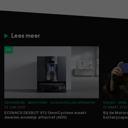
Lees meer
ADV
GESPONSORD
SMARTHOME
HUISHOUDELIJKE APPARATEN
NIEUWS
MOBIL
22 JUNI 2026
02 MAART 2026
ECOVACS DEEBOT X12 OmniCyclone maakt
Bij de Motoro
dweilen eindelijk effectief (ADV)
batterijcapa