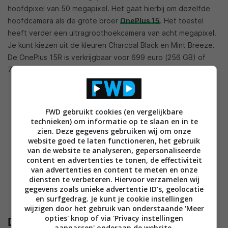
hoofdpixel van 50 megapixel. Het gaat hierbij om dezelfde
hoofdcamera als de grote broer
OnePlus 15
. Het toestel
heeft verder een ultragroothoekcamera van acht megapixel.
Je kunt kiezen uit de kleuren Charcoal Black en Mint Breeze.
De OnePlus 15R is verkrijgbaar voor 699 euro (256 GB) of
799 euro (512 GB).
FWD gebruikt cookies (en vergelijkbare
technieken) om informatie op te slaan en in te
zien. Deze gegevens gebruiken wij om onze
website goed te laten functioneren, het gebruik
van de website te analyseren, gepersonaliseerde
content en advertenties te tonen, de effectiviteit
van advertenties en content te meten en onze
diensten te verbeteren. Hiervoor verzamelen wij
gegevens zoals unieke advertentie ID’s, geolocatie
en surfgedrag. Je kunt je cookie instellingen
wijzigen door het gebruik van onderstaande 'Meer
opties' knop of via 'Privacy instellingen
Dit is de OnePlus Pad Go 2
aanpassen' onderaan de website.