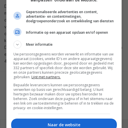
De OnePlus Pad Go 2 is een nieuwe midrange tablet van het
Gepersonaliseerde advertenties en content,
merk. Uitgerust met een 12,1″-scherm met Dolby Vision draait
advertentie- en contentmetingen,
de tablet op de MediaTek Dimensity 7300-Ultra. De batterij
doelgroepenonderzoek en ontwikkeling van diensten
van 10.050 mAh kun je vlot opladen met 33W. Dit model
Informatie op een apparaat opslaan en/of openen
ondersteunt ook een stylus, deze is apart verkrijgbaar. Je
kunt kiezen uit de kleuren Lavender Drift en Shadow Black.
Meer informatie
De OnePlus Pad Go 2 is verkrijgbaar met 8 GB werkgeheugen
Uw persoonsgegevens worden verwerkt en informatie van uw
en 128 GB voor 349 euro of 256 GB opslaggeheugen voor
apparaat (cookies, unieke ID's en andere apparaatgegevens)
449 euro. De duurdere variant heeft ook 5G-ondersteuning.
kan worden opgeslagen door, geopend door en gedeeld met
332 partners of specifiek door deze site worden gebruikt. Wij
en onze partners kunnen precieze geolocatiegegevens
gebruiken.
Lijst met partners.
GESCHREVEN DOOR
Bepaalde leveranciers kunnen uw persoonsgegevens
TOM DIJKEMA
verwerken op basis van gerechtvaardigd belang. U kunt
hiertegen bezwaar maken door uw opties hieronder te
beheren. Zoek onderaan deze pagina of in het sitemenu naar
een link om uw toestemming te beheren of in te trekken via de
privacy- en cookie-instellingen.
REAGEREN
REACTIES (0)
Naar de website