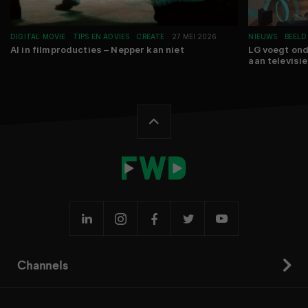
DIGITAL MOVIE
TIPS EN ADVIES
CREATE
27 MEI 2026
NIEUWS
BEELD
AI in filmproducties – Nepper kan niet
LG voegt ond
aan televisi
Channels