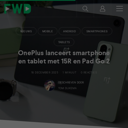
NIEUWS
MOBILE
ANDROID
SMARTPHONES
TABLETS
OnePlus lanceert smartphone
en tablet met 15R en Pad Go 2
18 DECEMBER 2025
1 MINUUT
0 REACTIES
GESCHREVEN DOOR
TOM DIJKEMA