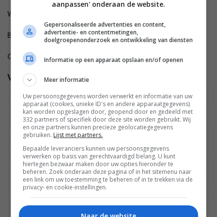
aanpassen' onderaan de website.
Waar te koop?
Gepersonaliseerde advertenties en content,
advertentie- en contentmetingen,
BCC
doelgroepenonderzoek en ontwikkeling van diensten
Central point
Informatie op een apparaat opslaan en/of openen
Vogels Basecover & Wallmount voor de iPad
Meer informatie
Uw persoonsgegevens worden verwerkt en informatie van uw
apparaat (cookies, unieke ID's en andere apparaatgegevens)
kan worden opgeslagen door, geopend door en gedeeld met
332 partners of specifiek door deze site worden gebruikt. Wij
en onze partners kunnen precieze geolocatiegegevens
gebruiken.
Lijst met partners.
Bepaalde leveranciers kunnen uw persoonsgegevens
verwerken op basis van gerechtvaardigd belang. U kunt
hiertegen bezwaar maken door uw opties hieronder te
beheren. Zoek onderaan deze pagina of in het sitemenu naar
een link om uw toestemming te beheren of in te trekken via de
privacy- en cookie-instellingen.
Naar de website