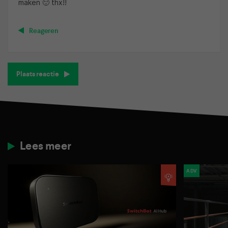
maken 🙂 thx!!
Reageren
Plaats reactie
Lees meer
ADV