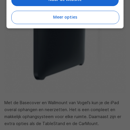
Meer opties
Met de Basecover en Wallmount van Vogel’s kun je de iPad
overal ophangen en neerzetten. Het is een compleet en
makkelijk ophangsysteem voor elke ruimte. Daarnaast zijn er
extra opties als de TableStand en de CarMount.