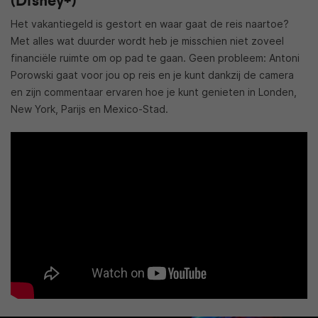
(Disney+)
Het vakantiegeld is gestort en waar gaat de reis naartoe?
Met alles wat duurder wordt heb je misschien niet zoveel
financiële ruimte om op pad te gaan. Geen probleem: Antoni
Porowski gaat voor jou op reis en je kunt dankzij de camera
en zijn commentaar ervaren hoe je kunt genieten in Londen,
New York, Parijs en Mexico-Stad.