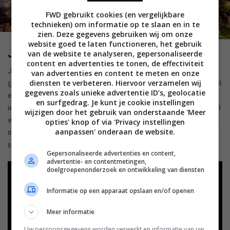
FWD gebruikt cookies (en vergelijkbare
technieken) om informatie op te slaan en in te
zien. Deze gegevens gebruiken wij om onze
website goed te laten functioneren, het gebruik
Jumpers (Disney+)
van de website te analyseren, gepersonaliseerde
content en advertenties te tonen, de effectiviteit
Jumpers heet in Amerika Hoppers en dat komt omdat het
van advertenties en content te meten en onze
diensten te verbeteren. Hiervoor verzamelen wij
gaat over mensen die in een robotbever hoppen met als doel
gegevens zoals unieke advertentie ID’s, geolocatie
een natuurreservaat te redden van een burgemeester die
en surfgedrag. Je kunt je cookie instellingen
iets te fanatiek wil bouwen. We volgen de eigenheimer Mabel
wijzigen door het gebruik van onderstaande 'Meer
waarvan het de vraag is of ze als mens, of toch als bever het
opties' knop of via 'Privacy instellingen
aanpassen' onderaan de website.
meest in beslag neemt. Een geweldige film die uniek is in zijn
soort: en heel vermakelijk en knuffelig.
Gepersonaliseerde advertenties en content,
advertentie- en contentmetingen,
doelgroepenonderzoek en ontwikkeling van diensten
Informatie op een apparaat opslaan en/of openen
Meer informatie
Uw persoonsgegevens worden verwerkt en informatie van uw