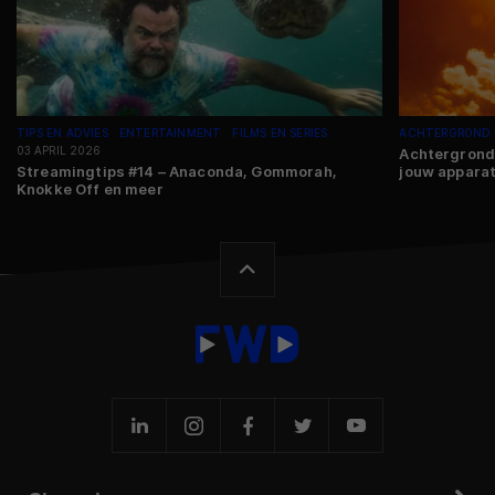
TIPS EN ADVIES
ENTERTAINMENT
FILMS EN SERIES
ACHTERGROND
03 APRIL 2026
Achtergrond
Streamingtips #14 – Anaconda, Gommorah,
jouw appara
Knokke Off en meer