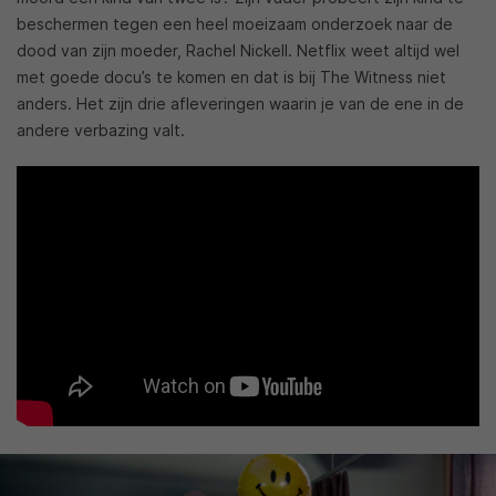
beschermen tegen een heel moeizaam onderzoek naar de
dood van zijn moeder, Rachel Nickell. Netflix weet altijd wel
met goede docu’s te komen en dat is bij The Witness niet
anders. Het zijn drie afleveringen waarin je van de ene in de
andere verbazing valt.