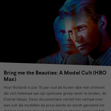
Bring me the Beauties: A Model Cult (HBO
Max)
Hoyt Richards is pas 16 jaar oud als hij een rijke man ontmoet
die zich helemaal aan zijn spirituele groep weet te binden, de
Eternal Values. Deze documentaire vertelt het verhaal over
een cult die modellen als prooi kende en wordt geroemd om