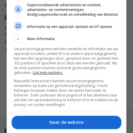
geadviseerd om snel de tickets te bestellen.
Gepersonaliseerde advertenties en content,
advertentie- en contentmetingen,
doelgroepenonderzoek en ontwikkeling van diensten
Locaties en (lokale) tijden
Informatie op een apparaat opslaan en/of openen
Pier 94, New York – Verenigde Staten om 11:00 uur EDT
Printworks, Londen – Verenigd Koninkrijk om 17:00 uur BST
Meer informatie
BIEC, Bangalore – India om 20:15 uur IST
Yanqi Lake, Beijing – China om 14:00 uur PS (op 16 mei)
Uw persoonsgegevens worden verwerkt en informatie van uw
apparaat (cookies, unieke ID's en andere apparaatgegevens)
kan worden opgeslagen door, geopend door en gedeeld met
332 partners of specifiek door deze site worden gebruikt. Wij
en onze partners kunnen precieze geolocatiegegevens
GESCHREVEN DOOR
gebruiken.
Lijst met partners.
WESLEY AKKERMAN
Bepaalde leveranciers kunnen uw persoonsgegevens
verwerken op basis van gerechtvaardigd belang. U kunt
hiertegen bezwaar maken door uw opties hieronder te
beheren. Zoek onderaan deze pagina of in het sitemenu naar
een link om uw toestemming te beheren of in te trekken via de
privacy- en cookie-instellingen.
REAGEREN
REACTIES (0)
Naar de website
Reacties
(0)