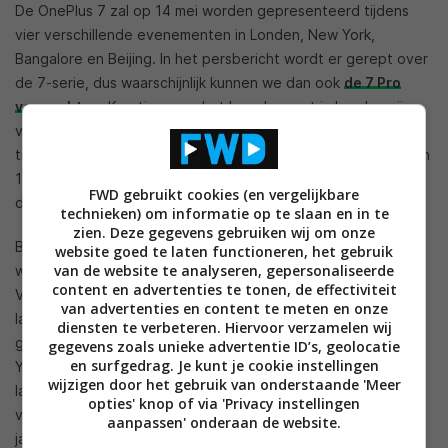
De OnePlus 7 zal op 14 mei worden gepresenteerd tijdens
vier verschillende evenementen in Londen, New York,
Bangalore en Beijing. In het persbericht wordt er gerept over
de 7-serie, dus waarschijnlijk kunnen we dan ook
de 7 Pro
verwachten
. Kaartjes voor het launch event in Londen zijn
vanaf nu te koop via de website van het bedrijf. Early Bird-
tickets worden tot 25 april tegen een gereduceerde prijs van
18 euro verkocht. Standaard tickets en Plus One-tickets zijn
FWD gebruikt cookies (en vergelijkbare
daarna beschikbaar en zullen een hogere prijs gaan krijgen.
technieken) om informatie op te slaan en in te
zien. Deze gegevens gebruiken wij om onze
Bezoekers van het lanceringsevent zullen de eersten ter
website goed te laten functioneren, het gebruik
van de website te analyseren, gepersonaliseerde
wereld zijn die de nieuwste OnePlus-toestellen uitproberen.
content en advertenties te tonen, de effectiviteit
Voor diegene die er niet persoonlijk bij kunnen zijn is het
van advertenties en content te meten en onze
lanceringsevenement live te bekijken via een livestream
diensten te verbeteren. Hiervoor verzamelen wij
gehost op de website en via de OnePlus-kanalen op
gegevens zoals unieke advertentie ID’s, geolocatie
en surfgedrag. Je kunt je cookie instellingen
YouTube, Twitter en Facebook. Eerdere
wijzigen door het gebruik van onderstaande 'Meer
lanceringsevenementen waren snel uitverkocht, de tickets
opties' knop of via 'Privacy instellingen
voor het OnePlus 6-lanceringsevent in Londen waren vorig
aanpassen' onderaan de website.
jaar binnen tien uur uitverkocht. Geïnteresseerden worden