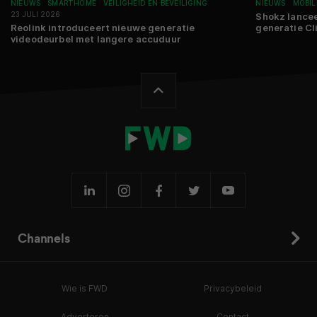
NIEUWS
SMARTHOME
VEILIGHEID EN BEVEILIGING
NIEUWS
MOBIL
23 JULI 2026
Shokz lancee
Reolink introduceert nieuwe generatie
generatie Cl
videodeurbel met langere accuduur
Channels
Wie is FWD
Privacybeleid
Adverteren
Contact