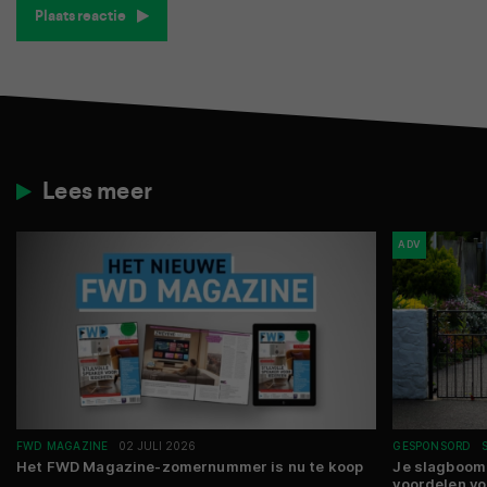
Plaats reactie
Lees meer
ADV
FWD MAGAZINE
02 JULI 2026
GESPONSORD
Het FWD Magazine-zomernummer is nu te koop
Je slagboom 
voordelen vo