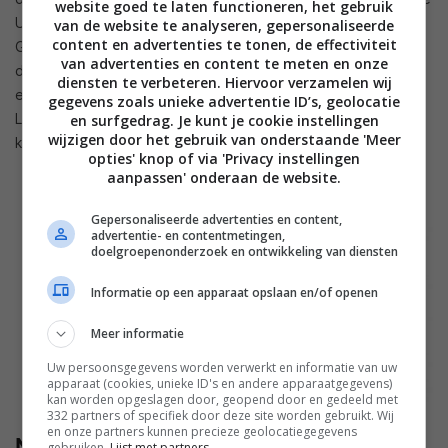
website goed te laten functioneren, het gebruik
Unlock of de vingerafdruksensor. Ook de speciale knop om
van de website te analyseren, gepersonaliseerde
content en advertenties te tonen, de effectiviteit
Google Assistant op te roepen en een notificatielampje aan
van advertenties en content te meten en onze
de zijkant zijn op de Nokia 4.2 aanwezig. Ook de Nokia 4.2 is
diensten te verbeteren. Hiervoor verzamelen wij
een Android One-toestel met ondersteuning voor Google
gegevens zoals unieke advertentie ID’s, geolocatie
Lens. De Nokia 4.2 zal in april op de markt verschijnen in de
en surfgedrag. Je kunt je cookie instellingen
wijzigen door het gebruik van onderstaande 'Meer
kleuren Black en King Sand voor 169 dollar.
opties' knop of via 'Privacy instellingen
aanpassen' onderaan de website.
Gepersonaliseerde advertenties en content,
advertentie- en contentmetingen,
doelgroepenonderzoek en ontwikkeling van diensten
Informatie op een apparaat opslaan en/of openen
Meer informatie
Uw persoonsgegevens worden verwerkt en informatie van uw
apparaat (cookies, unieke ID's en andere apparaatgegevens)
kan worden opgeslagen door, geopend door en gedeeld met
332 partners of specifiek door deze site worden gebruikt. Wij
en onze partners kunnen precieze geolocatiegegevens
Nokia 1 Plus
gebruiken.
Lijst met partners.