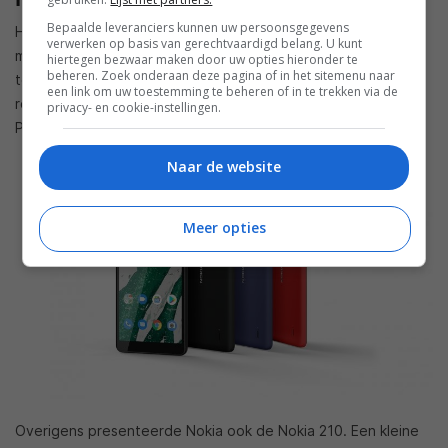
Bepaalde leveranciers kunnen uw persoonsgegevens
Het toestel heeft een 5,45″-scherm, een camera met acht
verwerken op basis van gerechtvaardigd belang. U kunt
megapixel en draait op Android 9.0 Pie (Go Edition). Het
hiertegen bezwaar maken door uw opties hieronder te
beheren. Zoek onderaan deze pagina of in het sitemenu naar
toestel zal beschikbaar worden gesteld in zwart, blauw en
een link om uw toestemming te beheren of in te trekken via de
rood voor een prijs van 99 dollar. In maart komt de Nokia 1
privacy- en cookie-instellingen.
Plus op de markt.
Naar de website
Meer opties
Overigens presenteerde Nokia ook de Nokia 210. Een kleine