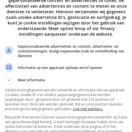
gepersonaliseerde content en advertenties te tonen, de
effectiviteit van advertenties en content te meten en onze
diensten te verbeteren. Hiervoor verzamelen wij gegevens
zoals unieke advertentie ID’s, geolocatie en surfgedrag. Je
kunt je cookie instellingen wijzigen door het gebruik van
onderstaande 'Meer opties' knop of via 'Privacy
instellingen aanpassen' onderaan de website.
Gepersonaliseerde advertenties en content, advertentie- en
contentmetingen, doelgroepenonderzoek en ontwikkeling van
diensten
Informatie op een apparaat opslaan en/of openen
Meer informatie
Uw persoonsgegevens worden verwerkt en informatie van uw apparaat
De laatste updates in je mailbox
(cookies, unieke ID's en andere apparaatgegevens) kan worden
opgeslagen door, geopend door en gedeeld met 332 partners of
specifiek door deze site worden gebruikt. Wij en onze partners kunnen
precieze geolocatiegegevens gebruiken.
Lijst met partners.
Bepaalde leveranciers kunnen uw persoonsgegevens verwerken op basis
van gerechtvaardigd belang. U kunt hiertegen bezwaar maken door uw
opties hieronder te beheren. Zoek onderaan deze pagina of in het
sitemenu naar een link om uw toestemming te beheren of in te trekken