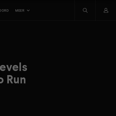
OORD
MEER
evels
o Run