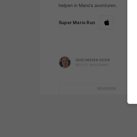
helpen in Mario’s avonturen.
Super Mario Run
GESCHREVEN DOOR
WESLEY AKKERMAN
REAGEREN