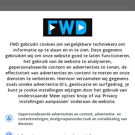
oor Super Mario Run
n eerste, echte game voor tablets en smartphones,
 nu alleen nog maar beschikbaar voor iOS, maar zal
FWD gebruikt cookies (en vergelijkbare technieken) om
 game is gratis uit te proberen, maar om toegang te
informatie op te slaan en in te zien. Deze gegevens
je eenmalig 9,99 euro te betalen. Er zijn verder geen
gebruiken wij om onze website goed te laten functioneren,
ezig. En het ziet er ook naar uit dat die digitale
het gebruik van de website te analyseren,
gepersonaliseerde content en advertenties te tonen, de
ezien Nintendo laat weten dat er geen nieuwe levels
effectiviteit van advertenties en content te meten en onze
diensten te verbeteren. Hiervoor verzamelen wij gegevens
zoals unieke advertentie ID’s, geolocatie en surfgedrag. Je
kunt je cookie instellingen wijzigen door het gebruik van
het bedrijf aan The Wall Street Journal. Nintendo
onderstaande 'Meer opties' knop of via 'Privacy
atis levels of levels waar je extra voor moet
instellingen aanpassen' onderaan de website.
t het einde van Mario op mobiel, aangezien er nog een
Gepersonaliseerde advertenties en content, advertentie- en
paraten zullen verschijnen van de Japanse
contentmetingen, doelgroepenonderzoek en ontwikkeling van
diensten
ad en gekocht en wil je alles uit je ervaring halen?
ondartikel
er nog eens op na, met tips die je kunnen