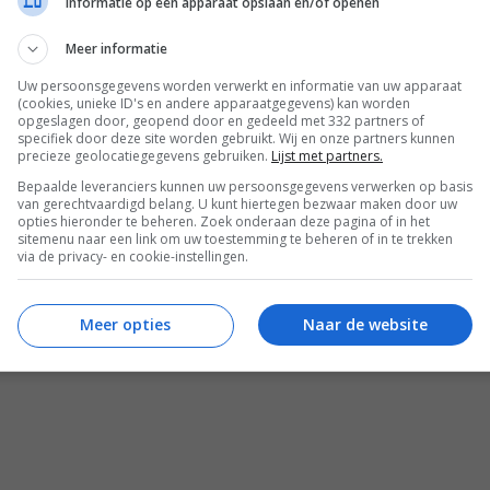
Informatie op een apparaat opslaan en/of openen
Meer informatie
Uw persoonsgegevens worden verwerkt en informatie van uw apparaat
(cookies, unieke ID's en andere apparaatgegevens) kan worden
opgeslagen door, geopend door en gedeeld met 332 partners of
specifiek door deze site worden gebruikt. Wij en onze partners kunnen
precieze geolocatiegegevens gebruiken.
Lijst met partners.
Bepaalde leveranciers kunnen uw persoonsgegevens verwerken op basis
van gerechtvaardigd belang. U kunt hiertegen bezwaar maken door uw
opties hieronder te beheren. Zoek onderaan deze pagina of in het
sitemenu naar een link om uw toestemming te beheren of in te trekken
via de privacy- en cookie-instellingen.
REACTIES (0)
Meer opties
Naar de website