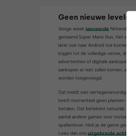
Geen nieuwe levels v
Vorige week
lanceerde
Nintendo zij
genaamd Super Mario Run. Het spel is
later ook naar Android toe komen. De
krijgen tot de volledige versie, dien 
advertenties of digitale aankopen aanw
aankopen er niet zullen komen, aang
worden toegevoegd.
Dat meldt een vertegenwoordiger van 
heeft momenteel geen plannen voor gr
betalen. Dat betekent natuurlijk nie
aantal andere games voor mobiele ap
spellenboer. Heb je de game gedownlo
Lees dan ons
uitgebreide achtergr