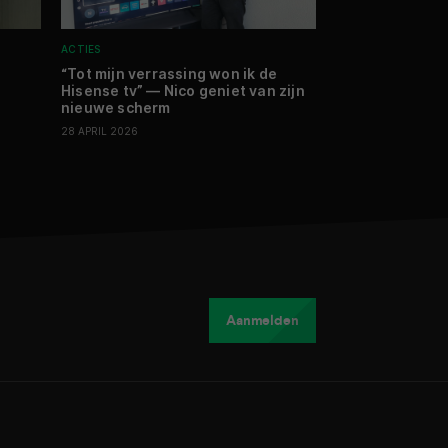
ACTIES
NIEUWS
MOBILE
A
“Tot mijn verrassing won ik de
Oppo pakt uit 
Hisense tv” — Nico geniet van zijn
smartphones in
nieuwe scherm
23 JANUARI 2026
28 APRIL 2026
Aanmelden