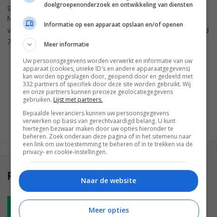
doelgroepenonderzoek en ontwikkeling van diensten
generatie, die aangeprezen werd als een high-end apparaat.
Naar verwachting zullen die klachten echter grotendeels
Informatie op een apparaat opslaan en/of openen
verdwijnen zodra gebruikers over kunnen stappen op Android
7.0 Nougat.
Meer informatie
Uw persoonsgegevens worden verwerkt en informatie van uw
apparaat (cookies, unieke ID's en andere apparaatgegevens)
kan worden opgeslagen door, geopend door en gedeeld met
GESCHREVEN DOOR
332 partners of specifiek door deze site worden gebruikt. Wij
SAM BORREMANS
en onze partners kunnen precieze geolocatiegegevens
gebruiken.
Lijst met partners.
Bepaalde leveranciers kunnen uw persoonsgegevens
verwerken op basis van gerechtvaardigd belang. U kunt
hiertegen bezwaar maken door uw opties hieronder te
beheren. Zoek onderaan deze pagina of in het sitemenu naar
een link om uw toestemming te beheren of in te trekken via de
REAGEREN
REACTIES (0)
privacy- en cookie-instellingen.
Reacties
(0)
Naar de website
Plaats reactie
Meer opties