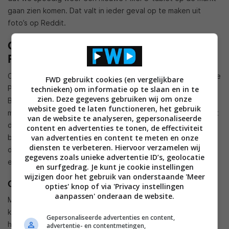
gaan zien komen. Dat valt in ieder geval op te maken uit
foto’s op Reddit.
Onthult Play Store de komst van nieuwe
Pixel C?
Op Reddit zijn meerdere gebruikers erachter gekomen dat de
FWD gebruikt cookies (en vergelijkbare
Play Store sinds kort een noemenswaardig kopje erbij heeft.
technieken) om informatie op te slaan en in te
zien. Deze gegevens gebruiken wij om onze
Bij hen staat sinds kort de tekst ‘Apps for the New Pixel C’
website goed te laten functioneren, het gebruik
met daaronder de tekst ‘Designed to precision’. Mogelijk wijst
van de website te analyseren, gepersonaliseerde
die tekst er dus op dat Google in het diepste geheim druk
content en advertenties te tonen, de effectiviteit
bezig is met het ontwikkelen van een opvolger. De apps die
van advertenties en content te meten en onze
diensten te verbeteren. Hiervoor verzamelen wij
daaronder staan, zijn onder andere YouTube, Inbox by Gmail
gegevens zoals unieke advertentie ID’s, geolocatie
en een Star Wars-game.
en surfgedrag. Je kunt je cookie instellingen
wijzigen door het gebruik van onderstaande 'Meer
Gemengde reacties op eerste generatie
opties' knop of via 'Privacy instellingen
aanpassen' onderaan de website.
Mocht Google daadwerkelijk met een nieuwe Pixel C-tablet
komen, dan is dat enigszins opmerkelijk te noemen. Tot op
Gepersonaliseerde advertenties en content,
heden kwamen er gemengde reacties binnen op de eerste
advertentie- en contentmetingen,