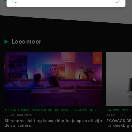
Lees meer
TIPS EN ADVIES
SMARTHOME
KOOPGIDS
VERLICHTING
NIEUWS
SMAR
02 JANUARI 2026
16 APRIL 2026
Slimme verlichting kopen: hier let je op en dit zijn
ECOVACS DEE
de aanraders
hardnekkig v