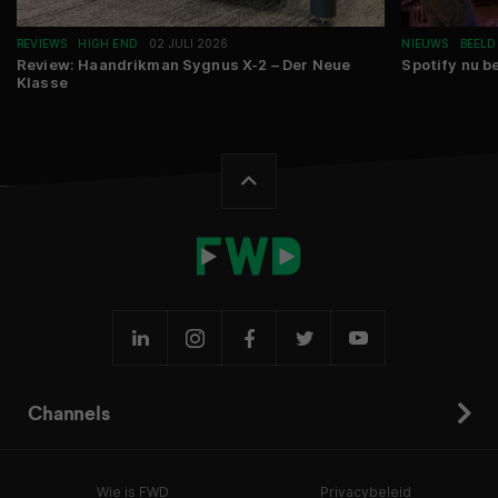
REVIEWS
HIGH END
02 JULI 2026
NIEUWS
BEELD
Review: Haandrikman Sygnus X-2 – Der Neue
Spotify nu b
Klasse
Channels
Wie is FWD
Privacybeleid