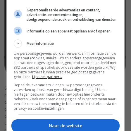
Gepersonaliseerde advertenties en content,
advertentie- en contentmetingen,
doelgroepenonderzoek en ontwikkeling van diensten
Informatie op een apparaat opslaan en/of openen
Meer informatie
Uw persoonsgegevens worden verwerkt en informatie van uw
apparaat (cookies, unieke ID's en andere apparaatgegevens)
kan worden opgeslagen door, geopend door en gedeeld met
332 partners of specifiek door deze site worden gebruikt. Wij
en onze partners kunnen precieze geolocatiegegevens
gebruiken.
Lijst met partners.
Bepaalde leveranciers kunnen uw persoonsgegevens
Google Agenda zal stapsgewijs met de gebruiker tot een
verwerken op basis van gerechtvaardigd belang. U kunt
hiertegen bezwaar maken door uw opties hieronder te
mooi tijdstip komen. Je drukt op het plus-teken rechts
beheren. Zoek onderaan deze pagina of in het sitemenu naar
onderin beeld, geeft aan wat je wil doen, hoe vaak je dat wil
een link om uw toestemming te beheren of in te trekken via de
privacy- en cookie-instellingen.
doen, wanneer je het wil doen en hoe lang je het wil doen en
de app zal daarna berekenen wat de beste mogelijkheid is.
Ook kun je die doelen nogmaals opschuiven, voor de
Naar de website
momenten waarop ze écht niet uitkomen. Mocht je dat te