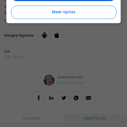
vaak doen, dan zal je agenda dat doel niet meer op
Meer opties
hetzelfde tijdstip plannen. De nieuwe feature wordt nu
uitgerold naar Android en iOS.
Google Agenda
VIA
THE VERGE
GESCHREVEN DOOR
WESLEY AKKERMAN
REAGEREN
REACTIES (0)