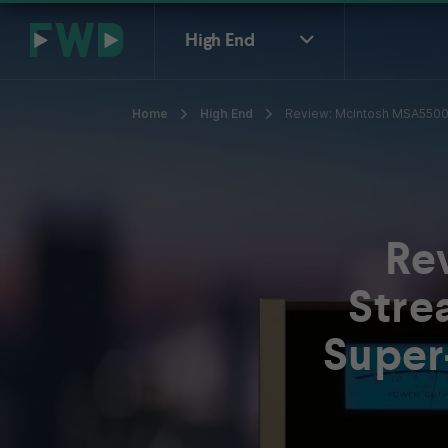
High End
Home
High End
Review: McIntosh MSA5500 
Re
Stre
Super