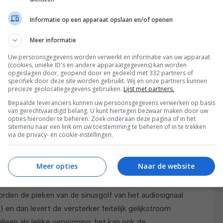
e ver. Om de consument meer keuze te bieden blijft
t de MSA5500. Als optie voor hen die al een losse
Informatie op een apparaat opslaan en/of openen
s de McIntosh MS500 of de McIntosh DS200, of voor
Meer informatie
ie overeenkomst betekent echter óók dat de
aar wel vrij diep, iets waarmee je bij de plaatsing
Uw persoonsgegevens worden verwerkt en informatie van uw apparaat
(cookies, unieke ID's en andere apparaatgegevens) kan worden
 rekening moet houden.
opgeslagen door, geopend door en gedeeld met 332 partners of
specifiek door deze site worden gebruikt. Wij en onze partners kunnen
precieze geolocatiegegevens gebruiken.
Lijst met partners.
Bepaalde leveranciers kunnen uw persoonsgegevens verwerken op basis
van gerechtvaardigd belang. U kunt hiertegen bezwaar maken door uw
opties hieronder te beheren. Zoek onderaan deze pagina of in het
sitemenu naar een link om uw toestemming te beheren of in te trekken
levert, net als de MA5300, een vermogen van 100
via de privacy- en cookie-instellingen.
tt bij 4 ohm. De gepatenteerde Power Guard®-
rvorming en overbelasting. Dit beveiligingscircuit
Meer opties
Naar de website
l van de versterker met het uitgangssignaal. Wanneer
uren wanneer je de versterker buiten zijn
den de pieken van de sinusgolf van het audiosignaal
’) en dan levert de versterker feitelijk gelijkstroom
alleen als lelijke vervorming, het kan ook de