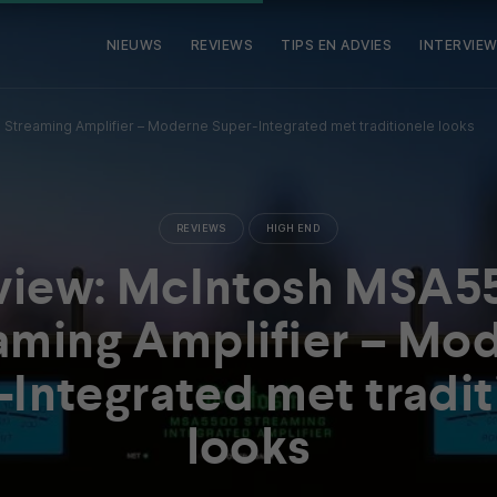
NIEUWS
REVIEWS
TIPS EN ADVIES
INTERVIE
Streaming Amplifier – Moderne Super-Integrated met traditionele looks
REVIEWS
HIGH END
view: McIntosh MSA5
aming Amplifier – Mo
-Integrated met tradit
looks