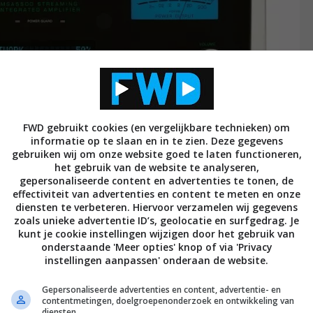
FWD gebruikt cookies (en vergelijkbare technieken) om
informatie op te slaan en in te zien. Deze gegevens
gebruiken wij om onze website goed te laten functioneren,
het gebruik van de website te analyseren,
gepersonaliseerde content en advertenties te tonen, de
effectiviteit van advertenties en content te meten en onze
diensten te verbeteren. Hiervoor verzamelen wij gegevens
techniek
zoals unieke advertentie ID’s, geolocatie en surfgedrag. Je
kunt je cookie instellingen wijzigen door het gebruik van
 specificaties duikt komt er al snel achter dat de
onderstaande 'Meer opties' knop of via 'Privacy
vertoont met de MA5300 geïntegreerde versterker
instellingen aanpassen' onderaan de website.
 is logisch, want wat de versterking en da-conversie
Gepersonaliseerde advertenties en content, advertentie- en
ersterker. Maar om de MSA5500 de ópvolger van de
contentmetingen, doelgroepenonderzoek en ontwikkeling van
diensten