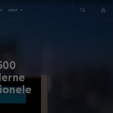
WS
MEER
500
derne
ionele