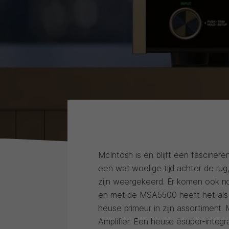
McIntosh is en blijft een fascine
een wat woelige tijd achter de rug
zijn weergekeerd. Er komen ook 
en met de MSA5500 heeft het als v
heuse primeur in zijn assortiment.
Amplifier. Een heuse ësuper-integra