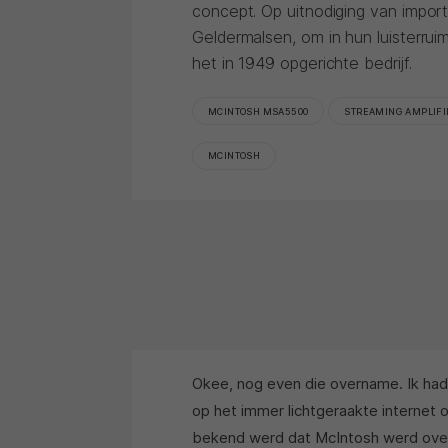
concept. Op uitnodiging van impor
Geldermalsen, om in hun luisterru
het in 1949 opgerichte bedrijf.
MCINTOSH MSA5500
STREAMING AMPLIFI
MCINTOSH
Okee, nog even die overname. Ik ha
op het immer lichtgeraakte internet 
bekend werd dat McIntosh werd over