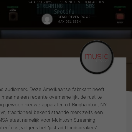
24 APRIL 2025
+ 10 MINUTEN
0 REACTIES
GESCHREVEN DOOR
MAX DELISSEN
rend audiomerk. Deze Amerikaanse fabrikant heeft
, maar na een recente overname lijkt de rust te
nog gewoon nieuwe apparaten uit Binghamton, NY
rij traditioneel bekend staande merk zelfs een
 MSA staat namelijk voor McIntosh Streaming
tedí dus, volgens het ‘just add loudspeakers’