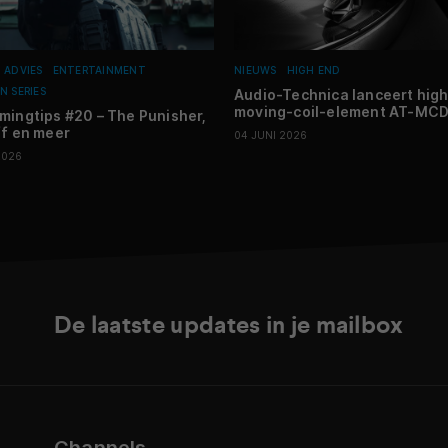
N ADVIES
ENTERTAINMENT
NIEUWS
HIGH END
N SERIES
Audio-Technica lanceert hig
moving-coil-element AT-MC
mingtips #20 – The Punisher,
ff en meer
04 JUNI 2026
2026
De laatste updates in je mailbox