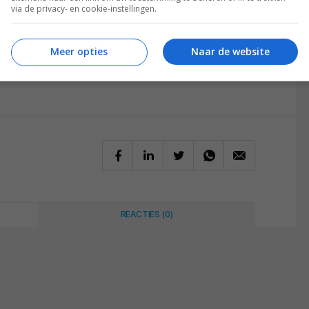
via de privacy- en cookie-instellingen.
de toekomst als eerste het magazine ontvangen zodat
nden kunt lezen? Neem dan een
abonnement
en krijg
Meer opties
Naar de website
leverd! Of kies voor een digitaal abonnement. Zo
kopen
kan natuurlijk ook!
REACTIES (0)