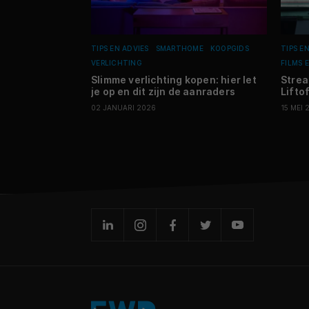
TIPS EN ADVIES
SMARTHOME
KOOPGIDS
TIPS E
VERLICHTING
FILMS E
Slimme verlichting kopen: hier let
Strea
je op en dit zijn de aanraders
Lifto
02 JANUARI 2026
15 MEI 