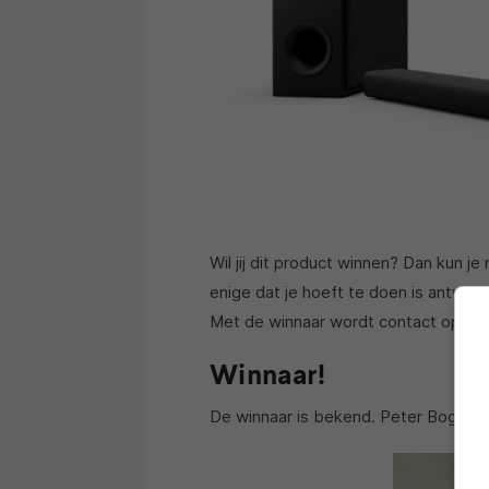
Wil jij dit product winnen? Dan kun 
enige dat je hoeft te doen is antwoo
Met de winnaar wordt contact opge
Winnaar!
De winnaar is bekend. Peter Bogers, 