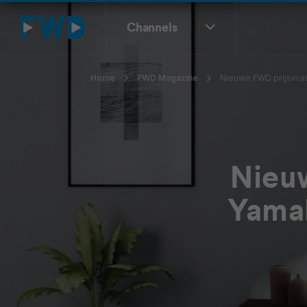
Channels
Home
FWD Magazine
Nieuwe FWD prijsvraa
Nieu
Yamah