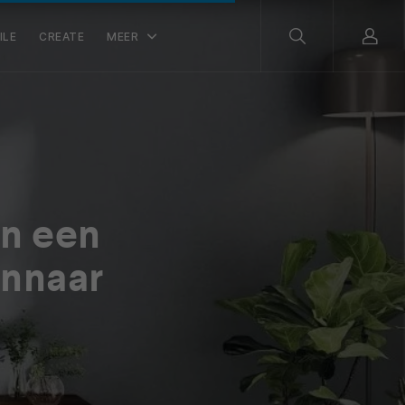
ILE
CREATE
MEER
n een
innaar