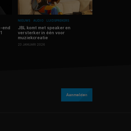
NIEUWS
AUDIO
LUIDSPREKERS
TIPS EN ADVIES
EN
FILMS EN SERIES
h-end
JBL komt met speaker en
D1
versterker in één voor
Streamingtips 
muziekcreatie
Gommorah, Kno
23 JANUARI 2026
03 APRIL 2026
Aanmelden