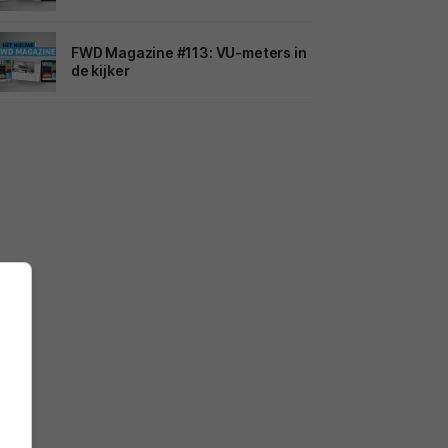
FWD Magazine #113: VU-meters in
de kijker