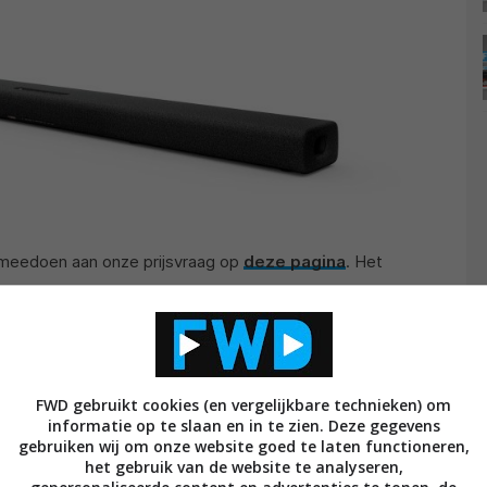
je meedoen aan onze prijsvraag op
deze pagina
. Het
rd geven op de vraag en je gegevens achterlaten.
nomen.
FWD gebruikt cookies (en vergelijkbare technieken) om
gefeliciteerd met je soundbar!
informatie op te slaan en in te zien. Deze gegevens
gebruiken wij om onze website goed te laten functioneren,
het gebruik van de website te analyseren,