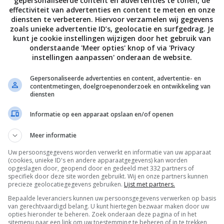
gepersonaliseerde content en advertenties te tonen, de
effectiviteit van advertenties en content te meten en onze
diensten te verbeteren. Hiervoor verzamelen wij gegevens
zoals unieke advertentie ID’s, geolocatie en surfgedrag. Je
kunt je cookie instellingen wijzigen door het gebruik van
onderstaande 'Meer opties' knop of via 'Privacy
instellingen aanpassen' onderaan de website.
Gepersonaliseerde advertenties en content, advertentie- en
contentmetingen, doelgroepenonderzoek en ontwikkeling van
diensten
Informatie op een apparaat opslaan en/of openen
Meer informatie
Uw persoonsgegevens worden verwerkt en informatie van uw apparaat
(cookies, unieke ID's en andere apparaatgegevens) kan worden
opgeslagen door, geopend door en gedeeld met 332 partners of
specifiek door deze site worden gebruikt. Wij en onze partners kunnen
precieze geolocatiegegevens gebruiken.
Lijst met partners.
eren en losse verkoop
Bepaalde leveranciers kunnen uw persoonsgegevens verwerken op basis
van gerechtvaardigd belang. U kunt hiertegen bezwaar maken door uw
agazine natuurlijk veel meer, waaronder de mooiste
opties hieronder te beheren. Zoek onderaan deze pagina of in het
elen, tips en het laatste nieuws! Ga hem dus snel
sitemenu naar een link om uw toestemming te beheren of in te trekken