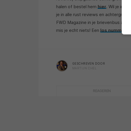
halen of bestel hem
hier
. Wil je in 
je in alle rust reviews en achtergro
FWD Magazine in je brievenbus aange
mis je echt niets! Een
los nummer 
GESCHREVEN DOOR
MARTIJN CHEL
REAGEREN