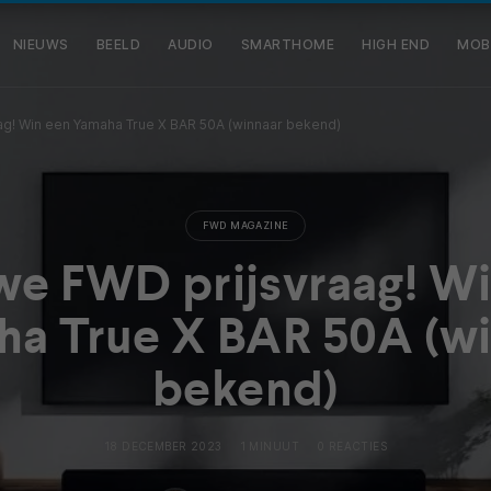
NIEUWS
BEELD
AUDIO
SMARTHOME
HIGH END
MOB
g! Win een Yamaha True X BAR 50A (winnaar bekend)
FWD MAGAZINE
we FWD prijsvraag! Wi
a True X BAR 50A (w
bekend)
18 DECEMBER 2023
1 MINUUT
0 REACTIES