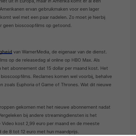
et uit in Europa, maar in Amerika komt er al een
n Amerikanen ervan gebruikmaken voor een lager
 komt wel met een paar nadelen. Zo moet je hierbij
er geen bioscoopfilms op getoond.
gheid
van WarnerMedia, de eigenaar van de dienst.
pfilms op de releasedag al online op HBO Max. Als
het abonnement dat 15 dollar per maand kost. Het
bioscoopfilms. Reclames komen wel voorbij, behalve
en zoals Euphoria of Game of Thrones. Wat dit nieuwe
e proppen gekomen met het nieuwe abonnement nadat
 Vergeleken bij andere streamingdiensten is het
e Video kost 2,99 euro per maand en de meeste
 de 8 tot 12 euro met hun maandprijs.