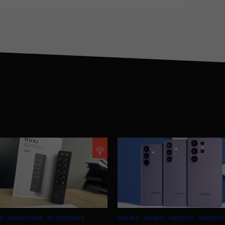
S
SMARTHOME
ACCESSOIRES
NIEUWS
MOBILE
ANDROID
SMARTPH