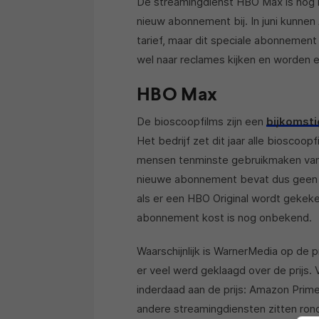
De streamingdienst HBO Max is nog ni
nieuw abonnement bij. In juni kunne
tarief, maar dit speciale abonnement
wel naar reclames kijken en worden 
HBO Max
De bioscoopfilms zijn een
bijkomsti
Het bedrijf zet dit jaar alle bioscoo
mensen tenminste gebruikmaken van 
nieuwe abonnement bevat dus geen 
als er een HBO Original wordt gekek
abonnement kost is nog onbekend.
Waarschijnlijk is WarnerMedia op d
er veel werd geklaagd over de prijs.
inderdaad aan de prijs: Amazon Prim
andere streamingdiensten zitten rond