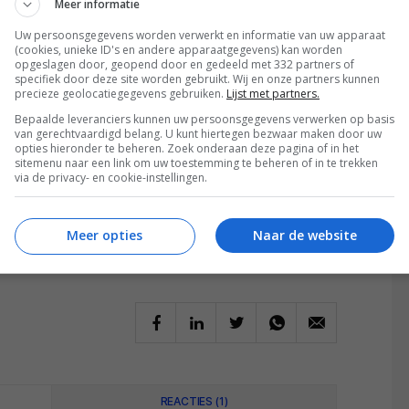
Meer informatie
ot aantal televisiezenders en merken waarvan de
Uw persoonsgegevens worden verwerkt en informatie van uw apparaat
nden is, zoals: New Line, DC Entertainment, CNN,
(cookies, unieke ID's en andere apparaatgegevens) kan worden
opgeslagen door, geopend door en gedeeld met 332 partners of
ssic Movies, Cartoon Network, Adult Swim,
specifiek door deze site worden gebruikt. Wij en onze partners kunnen
precieze geolocatiegegevens gebruiken.
Lijst met partners.
y Tunes.
Bepaalde leveranciers kunnen uw persoonsgegevens verwerken op basis
van gerechtvaardigd belang. U kunt hiertegen bezwaar maken door uw
an
dit jaar
naar Europa. Of Nederland en België deel
opties hieronder te beheren. Zoek onderaan deze pagina of in het
onbekend. Er zijn 21 Europese landen die dit jaar nog
sitemenu naar een link om uw toestemming te beheren of in te trekken
via de privacy- en cookie-instellingen.
n is niet bekendgemaakt. Of dit nieuwe, goedkopere
at is nog niet duidelijk.
Meer opties
Naar de website
REACTIES (1)