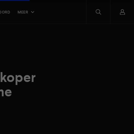
OORD
MEER
dkoper
me