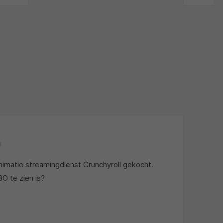
3
nimatie streamingdienst Crunchyroll gekocht.
O te zien is?