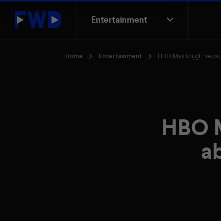
Entertainment
Home
Entertainment
HBO Max krijgt nieu
HBO M
a