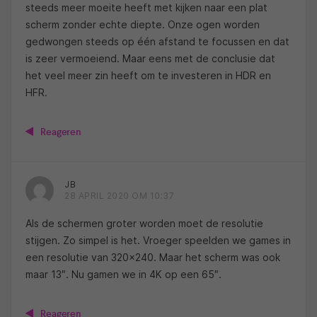
steeds meer moeite heeft met kijken naar een plat
scherm zonder echte diepte. Onze ogen worden
gedwongen steeds op één afstand te focussen en dat
is zeer vermoeiend. Maar eens met de conclusie dat
het veel meer zin heeft om te investeren in HDR en
HFR.
Reageren
JB
28 APRIL 2020 OM 10:37
Als de schermen groter worden moet de resolutie
stijgen. Zo simpel is het. Vroeger speelden we games in
een resolutie van 320×240. Maar het scherm was ook
maar 13″. Nu gamen we in 4K op een 65″.
Reageren