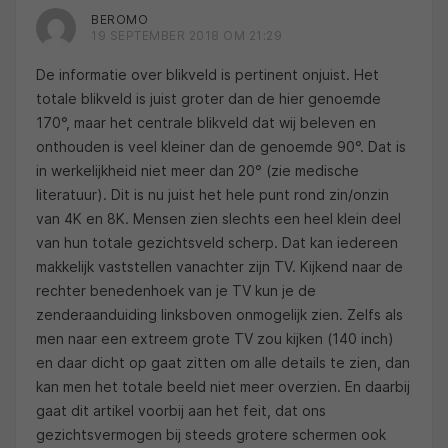
BEROMO
19 SEPTEMBER 2018 OM 21:29
De informatie over blikveld is pertinent onjuist. Het
totale blikveld is juist groter dan de hier genoemde
170°, maar het centrale blikveld dat wij beleven en
onthouden is veel kleiner dan de genoemde 90°. Dat is
in werkelijkheid niet meer dan 20° (zie medische
literatuur). Dit is nu juist het hele punt rond zin/onzin
van 4K en 8K. Mensen zien slechts een heel klein deel
van hun totale gezichtsveld scherp. Dat kan iedereen
makkelijk vaststellen vanachter zijn TV. Kijkend naar de
rechter benedenhoek van je TV kun je de
zenderaanduiding linksboven onmogelijk zien. Zelfs als
men naar een extreem grote TV zou kijken (140 inch)
en daar dicht op gaat zitten om alle details te zien, dan
kan men het totale beeld niet meer overzien. En daarbij
gaat dit artikel voorbij aan het feit, dat ons
gezichtsvermogen bij steeds grotere schermen ook