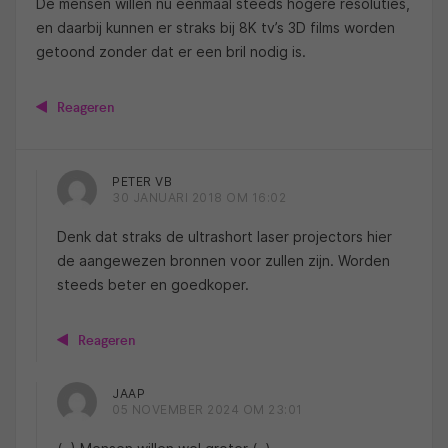
De mensen willen nu eenmaal steeds hogere resoluties,
en daarbij kunnen er straks bij 8K tv’s 3D films worden
getoond zonder dat er een bril nodig is.
Reageren
PETER VB
30 JANUARI 2018 OM 16:02
Denk dat straks de ultrashort laser projectors hier
de aangewezen bronnen voor zullen zijn. Worden
steeds beter en goedkoper.
Reageren
JAAP
05 NOVEMBER 2024 OM 23:01