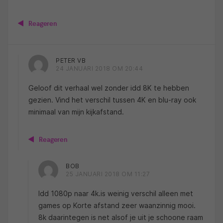
Reageren
PETER VB
24 JANUARI 2018 OM 20:44
Geloof dit verhaal wel zonder idd 8K te hebben
gezien. Vind het verschil tussen 4K en blu-ray ook
minimaal van mijn kijkafstand.
Reageren
BOB
25 JANUARI 2018 OM 11:27
Idd 1080p naar 4k.is weinig verschil alleen met
games op Korte afstand zeer waanzinnig mooi.
8k daarintegen is net alsof je uit je schoone raam