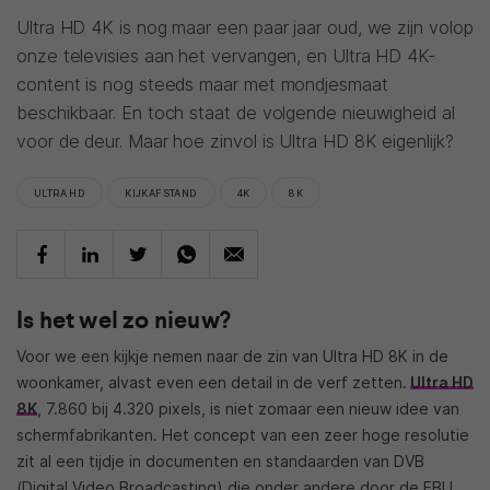
Ultra HD 4K is nog maar een paar jaar oud, we zijn volop
onze televisies aan het vervangen, en Ultra HD 4K-
content is nog steeds maar met mondjesmaat
beschikbaar. En toch staat de volgende nieuwigheid al
voor de deur. Maar hoe zinvol is Ultra HD 8K eigenlijk?
ULTRA HD
KIJKAFSTAND
4K
8K
Is het wel zo nieuw?
Voor we een kijkje nemen naar de zin van Ultra HD 8K in de
woonkamer, alvast even een detail in de verf zetten.
Ultra HD
8K
, 7.860 bij 4.320 pixels, is niet zomaar een nieuw idee van
schermfabrikanten. Het concept van een zeer hoge resolutie
zit al een tijdje in documenten en standaarden van DVB
(Digital Video Broadcasting) die onder andere door de EBU