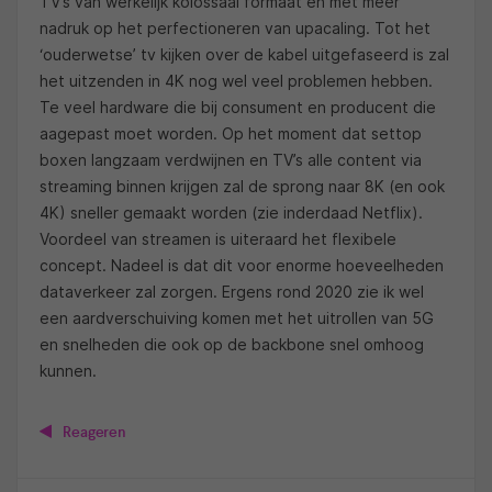
TV’s van werkelijk kolossaal formaat en met meer
nadruk op het perfectioneren van upacaling. Tot het
‘ouderwetse’ tv kijken over de kabel uitgefaseerd is zal
het uitzenden in 4K nog wel veel problemen hebben.
Te veel hardware die bij consument en producent die
aagepast moet worden. Op het moment dat settop
boxen langzaam verdwijnen en TV’s alle content via
streaming binnen krijgen zal de sprong naar 8K (en ook
4K) sneller gemaakt worden (zie inderdaad Netflix).
Voordeel van streamen is uiteraard het flexibele
concept. Nadeel is dat dit voor enorme hoeveelheden
dataverkeer zal zorgen. Ergens rond 2020 zie ik wel
een aardverschuiving komen met het uitrollen van 5G
en snelheden die ook op de backbone snel omhoog
kunnen.
Reageren