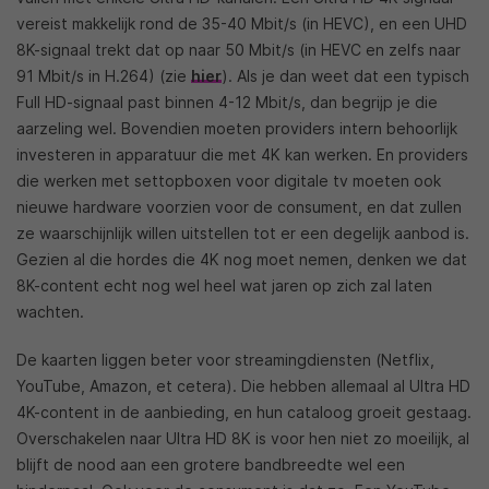
vereist makkelijk rond de 35-40 Mbit/s (in HEVC), en een UHD
8K-signaal trekt dat op naar 50 Mbit/s (in HEVC en zelfs naar
91 Mbit/s in H.264) (zie
hier
). Als je dan weet dat een typisch
Full HD-signaal past binnen 4-12 Mbit/s, dan begrijp je die
aarzeling wel. Bovendien moeten providers intern behoorlijk
investeren in apparatuur die met 4K kan werken. En providers
die werken met settopboxen voor digitale tv moeten ook
nieuwe hardware voorzien voor de consument, en dat zullen
ze waarschijnlijk willen uitstellen tot er een degelijk aanbod is.
Gezien al die hordes die 4K nog moet nemen, denken we dat
8K-content echt nog wel heel wat jaren op zich zal laten
wachten.
De kaarten liggen beter voor streamingdiensten (Netflix,
YouTube, Amazon, et cetera). Die hebben allemaal al Ultra HD
4K-content in de aanbieding, en hun cataloog groeit gestaag.
Overschakelen naar Ultra HD 8K is voor hen niet zo moeilijk, al
blijft de nood aan een grotere bandbreedte wel een