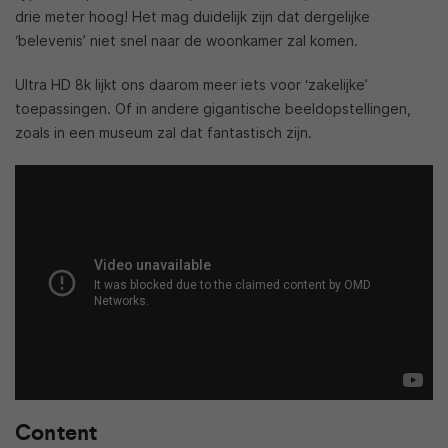
drie meter hoog! Het mag duidelijk zijn dat dergelijke
‘belevenis’ niet snel naar de woonkamer zal komen.
Ultra HD 8k lijkt ons daarom meer iets voor ‘zakelijke’
toepassingen. Of in andere gigantische beeldopstellingen,
zoals in een museum zal dat fantastisch zijn.
Content