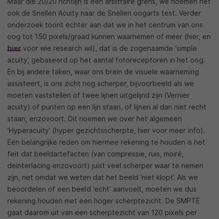
Maar die 20/20 richtlijn is een arbitraire grens, we noemen het
ook de Snellen Acuity naar de Snellen oogarts test. Verder
onderzoek toont echter aan dat we in het centrum van ons
oog tot 150 pixels/graad kunnen waarnemen of meer (hier, en
hier
voor wie research wil), dat is de zogenaamde ‘simple
acuity’, gebaseerd op het aantal fotoreceptoren in het oog.
En bij andere taken, waar ons brein de visuele waarneming
assisteert, is ons zicht nog scherper, bijvoorbeeld als we
moeten vaststellen of twee lijnen uitgelijnd zijn (Vernier
acuity) of punten op een lijn staan, of lijnen al dan niet recht
staan, enzovoort. Dit noemen we over het algemeen
‘Hyperacuity’ (hyper gezichtsscherpte, hier voor meer info).
Een belangrijke reden om hiermee rekening te houden is het
feit dat beeldartefacten (van compressie, ruis, moiré,
deinterlacing enzovoort) juist veel scherper waar te nemen
zijn, net omdat we weten dat het beeld ‘niet klopt’. Als we
beoordelen of een beeld ‘echt’ aanvoelt, moeten we dus
rekening houden met een hoger scherptezicht. De SMPTE
gaat daarom uit van een scherptezicht van 120 pixels per