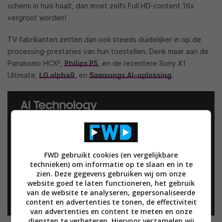
scherm in huis haalt, dan moet zelfs Full HD-content 16x
vergroot worden!
TV-fabrikanten zetten dan ook steeds duidelijker in op de
processing-prestaties van hun toestellen. Denk maar aan de
Panasonic HCX²,
Philips P5
, en de recentere Sony X1
Ultimate,
LG alpha9
, en
Samsungs AI-oplossing
.
FWD gebruikt cookies (en vergelijkbare
technieken) om informatie op te slaan en in te
zien. Deze gegevens gebruiken wij om onze
website goed te laten functioneren, het gebruik
van de website te analyseren, gepersonaliseerde
content en advertenties te tonen, de effectiviteit
van advertenties en content te meten en onze
diensten te verbeteren. Hiervoor verzamelen wij