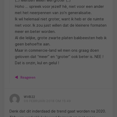
(..) Mensen willen wel groter (..)
Hoho … spreek voor jezelf hè, niet voor een ander
met het neerpennen van zo’n generalisatie.
Ik wil helemaal niet groter, want ik heb er de ruimte
niet voor. Ik zou juist willen dat de kleinere formaten
meer en beter worden.
Al die lelijke, grote zwarte platen bakbeesten heb ik
geen behoefte aan.
Maar in commercie-land wil men ons graag doen
geloven dat “meer” en “groter” ook beter is. NEE !
Dat is onzin, kul en gelul !
Reageren
WVB22
06 FEBRUARI 2018 OM 15:49
Denk dat dit inderdaad de trend gaat worden na 2020.