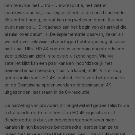
Een televisie met Ultra HD 8K-resolutie, het ziet er
indrukwekkend uit, maar eigenlijk heb je dan ook bijhorende
8K-content nodig, en dat kan nog wel even duren. Kijk nog
even naar de UHD-roadmap aan het begin van dit artikel die
al ruim ‘over datum’ is. De implementatie daarvan, zeker als
we het over televisie-uitzendingen hebben, is nog absoluut
niet klaar. Ultra HD 4K-content is voorlopig nog steeds een
zeer zeldzaam zicht in televisie-uitzendingen. Wie via
satelliet kijkt kan een paar kanalen (hoofdzakelijk met
demomateriaal) bekijken, maar via kabel, of IPTV is er nog
geen sprake van UHD 4K-content. Zelfs voetbaltoernooien
en de Olympische spelen worden mondjesmaat in 4K
uitgezonden, laat staan in de 8K-resolutie.
De aarzeling van providers zit ongetwijfeld gedeeltelijk bij de
extra bandbreedte die een Ultra HD 4K-signaal vereist.
Bandbreedte is duur, en providers stoppen liever meer
kanalen in hun beperkte bandbreedte, eerder dan ze te
vullen met enkele Ultra HD-kanalen. Een Ultra HD 4K-signaal