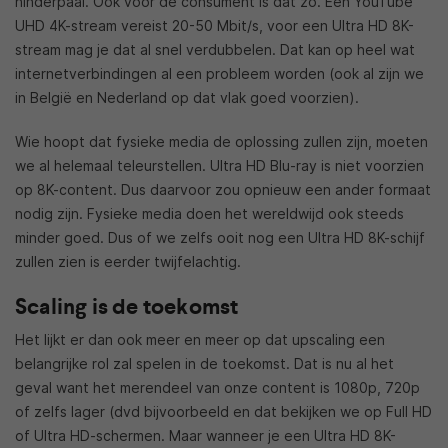
hinderpaal. Ook voor de consument is dat zo. Een YouTube
UHD 4K-stream vereist 20-50 Mbit/s, voor een Ultra HD 8K-
stream mag je dat al snel verdubbelen. Dat kan op heel wat
internetverbindingen al een probleem worden (ook al zijn we
in België en Nederland op dat vlak goed voorzien).
Wie hoopt dat fysieke media de oplossing zullen zijn, moeten
we al helemaal teleurstellen. Ultra HD Blu-ray is niet voorzien
op 8K-content. Dus daarvoor zou opnieuw een ander formaat
nodig zijn. Fysieke media doen het wereldwijd ook steeds
minder goed. Dus of we zelfs ooit nog een Ultra HD 8K-schijf
zullen zien is eerder twijfelachtig.
Scaling is de toekomst
Het lijkt er dan ook meer en meer op dat upscaling een
belangrijke rol zal spelen in de toekomst. Dat is nu al het
geval want het merendeel van onze content is 1080p, 720p
of zelfs lager (dvd bijvoorbeeld en dat bekijken we op Full HD
of Ultra HD-schermen. Maar wanneer je een Ultra HD 8K-