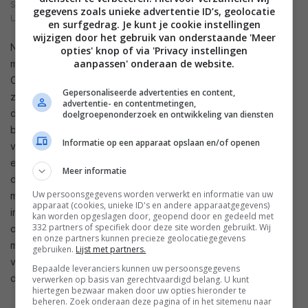
SCHEMATISCH OVERZICHT VAN DE NIEUWE SAMSUNG
gegevens zoals unieke advertentie ID’s, geolocatie
UPSCALING TECHNIEKEN
en surfgedrag. Je kunt je cookie instellingen
wijzigen door het gebruik van onderstaande 'Meer
Nieuwe technieken gebaseerd op artificiële intelligentie en
opties' knop of via 'Privacy instellingen
aanpassen' onderaan de website.
machine learning komen daarbij prominent in beeld.
Conventionele scaling-technieken leiden vaak tot ietwat
Gepersonaliseerde advertenties en content,
zachte beelden, omdat hoog-frequente informatie (lees:
advertentie- en contentmetingen,
detail) uiteraard niet in het oorspronkelijke lage resolutie
doelgroepenonderzoek en ontwikkeling van diensten
beeld aanwezig waren. Een recente academische publicatie
Informatie op een apparaat opslaan en/of openen
van onderzoekers aan het Max Planck Instituut bespreekt
een techniek waarbij men probeert texturen met natuurlijk
Meer informatie
detail te synthetiseren, eerder dan op pixel basis zo dicht
Uw persoonsgegevens worden verwerkt en informatie van uw
mogelijk bij het origineel te blijven. Dat leidt soms tot
apparaat (cookies, unieke ID's en andere apparaatgegevens)
indrukwekkende resultaten, die visueel vaak erg dicht bij het
kan worden opgeslagen door, geopend door en gedeeld met
332 partners of specifiek door deze site worden gebruikt. Wij
origineel komen. Geheel foutloos is de techniek nog niet,
en onze partners kunnen precieze geolocatiegegevens
maar het toont wel de toekomstige richting aan. Wie de
gebruiken.
Lijst met partners.
volledige paper wilt lezen, vindt hem
hier
. Een illustratie uit
Bepaalde leveranciers kunnen uw persoonsgegevens
de paper toont goed de impact van deze oplossing.
verwerken op basis van gerechtvaardigd belang. U kunt
hiertegen bezwaar maken door uw opties hieronder te
beheren. Zoek onderaan deze pagina of in het sitemenu naar