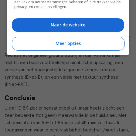
een link om uw toestemming te beheren of in te trekken via de
privacy- en cookie-instellingen.
Naar de website
Meer opties
Rechts het origineel (ground truth), en dan van links naar
rechts: een basisvoorbeeld van bicubische upscaling, een
versie van het voorgestelde algoritme zonder textuur
synthese (ENet-E), en een versie met textuur synthese
(ENet-PAT).
Conclusie
Ultra HD 8K ziet er sensationeel uit, maar heeft slecht een
zeer beperkte (tot geen) meerwaarde in de huiskamer. Met
schermmaten van 55- tot 65-inch zal 4K ruim volstaan. In
toepassingen waar je echt vlak bij het beeld wilt/moet staan,