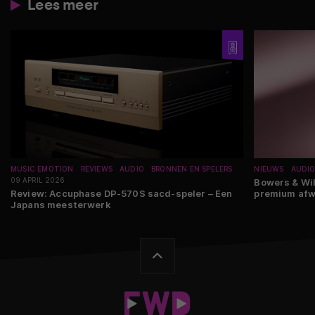
Lees meer
MUSIC EMOTION
REVIEWS
AUDIO
BRONNEN EN SPELERS
NIEUWS
AUDI
09 APRIL 2026
Bowers & Wil
Review: Accuphase DP-570S sacd-speler – Een
premium afw
Japans meesterwerk