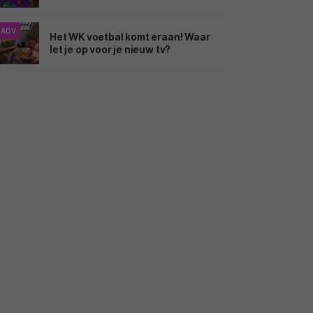
ADV
Het WK voetbal komt eraan! Waar
let je op voor je nieuw tv?