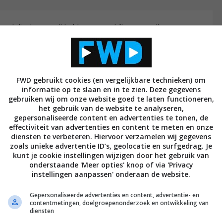
naal display ontwikkeld waarmee kijkers van alle
er kunnen zien zweven. Het gaat om een ronde glazen
waar kijkers omheen kunnen lopen en het beeld vanuit
FWD gebruikt cookies (en vergelijkbare technieken) om
informatie op te slaan en in te zien. Deze gegevens
gebruiken wij om onze website goed te laten functioneren,
het gebruik van de website te analyseren,
gepersonaliseerde content en advertenties te tonen, de
effectiviteit van advertenties en content te meten en onze
diensten te verbeteren. Hiervoor verzamelen wij gegevens
zoals unieke advertentie ID’s, geolocatie en surfgedrag. Je
kunt je cookie instellingen wijzigen door het gebruik van
onderstaande 'Meer opties' knop of via 'Privacy
instellingen aanpassen' onderaan de website.
Gepersonaliseerde advertenties en content, advertentie- en
contentmetingen, doelgroepenonderzoek en ontwikkeling van
diensten