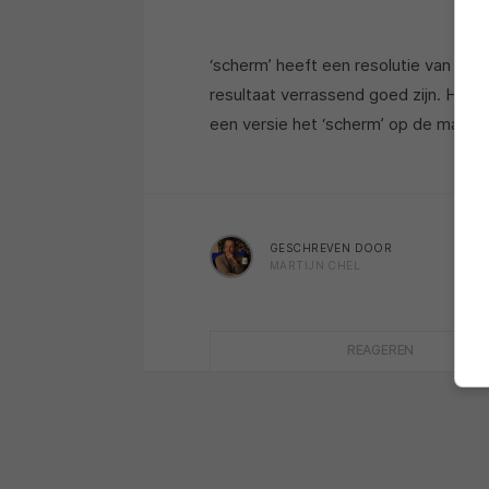
‘scherm’ heeft een resolutie van 96 x
resultaat verrassend goed zijn. Het b
een versie het ‘scherm’ op de markt
GESCHREVEN DOOR
MARTIJN CHEL
REAGEREN