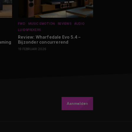
FWD
MUSIC EMOTION
REVIEWS
AUDIO
NIEUWS
SMARTHO
LUIDSPREKERS
HUISHOUDELIJKE A
Review: Wharfedale Evo 5.4 –
ECOVACS DEEB
eaming
Bijzonder concurrerend
robotstofzuige
vuil los
19 FEBRUARI 2026
16 APRIL 2026
Aanmelden