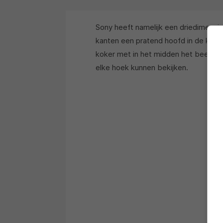
Sony heeft namelijk een driedimensio
kanten een pratend hoofd in de kam
koker met in het midden het beeld, 
elke hoek kunnen bekijken.