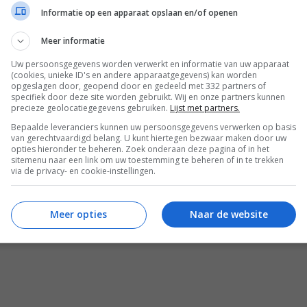
Informatie op een apparaat opslaan en/of openen
Het
 128 pixels, nog niet erg hoog dus. Toch zou het
Meer informatie
etreft een prototype, en Sony is nog niet van plan
Uw persoonsgegevens worden verwerkt en informatie van uw apparaat
(cookies, unieke ID's en andere apparaatgegevens) kan worden
 te gaan brengen.
opgeslagen door, geopend door en gedeeld met 332 partners of
specifiek door deze site worden gebruikt. Wij en onze partners kunnen
precieze geolocatiegegevens gebruiken.
Lijst met partners.
Bepaalde leveranciers kunnen uw persoonsgegevens verwerken op basis
van gerechtvaardigd belang. U kunt hiertegen bezwaar maken door uw
opties hieronder te beheren. Zoek onderaan deze pagina of in het
sitemenu naar een link om uw toestemming te beheren of in te trekken
via de privacy- en cookie-instellingen.
Meer opties
Naar de website
REACTIES (0)