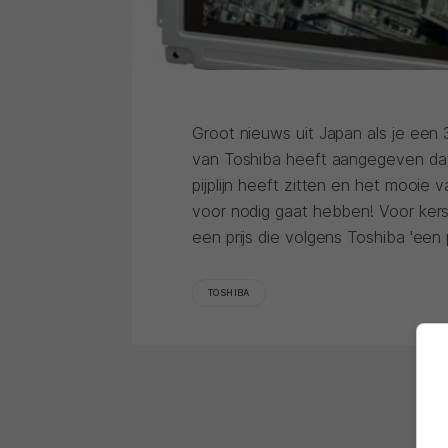
Groot nieuws uit Japan als je een
van Toshiba heeft aangegeven dat 
pijplijn heeft zitten en het mooie 
voor nodig gaat hebben! Voor kers
een prijs die volgens Toshiba 'een p
TOSHIBA