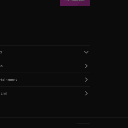
d
io
rtainment
 End