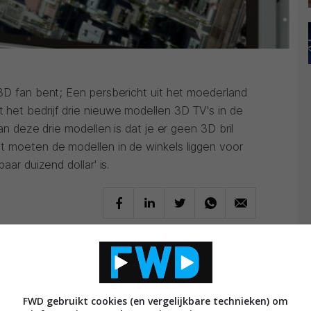
 3D fan bent; Een persbericht uit het moederland
het bedrijf drie nieuwe modellen 3D TV's in de
van deze drie modellen is dat je er geen 3D bril
t moeten de modellen in de winkels liggen voor
aar duizend dollar' is.
FWD gebruikt cookies (en vergelijkbare technieken) om