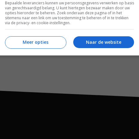
Bepaalde leveranciers kunnen uw persoonsgegevens verwerken op basis
van gerechtvaardigd belang. U kunt hiertegen bezwaar maken door uw
opties hieronder te beheren. Zoek onderaan deze pagina of in het
sitemenu naar een link om uw toestemming te beheren of in te trekken
via de privacy- en cookie-instellingen.
Meer opties
Naar de website