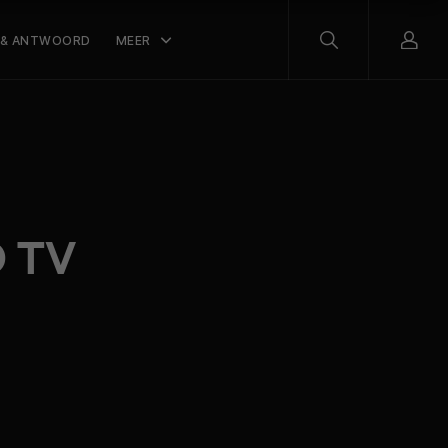
 & ANTWOORD
MEER
D TV