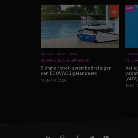
ADV
NIEUWS
SMARTHOME
GESPO
HUISHOUDELIJKE APPARATEN
VEILIG
Slimme robot-zwembadreiniger
Veili
van ECOVACS gelanceerd
vakan
(ADV)
19 MAART 2026
18 MEI 