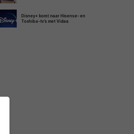
Disney+ komt naar Hisense- en
Toshiba-tv’s met Vidaa