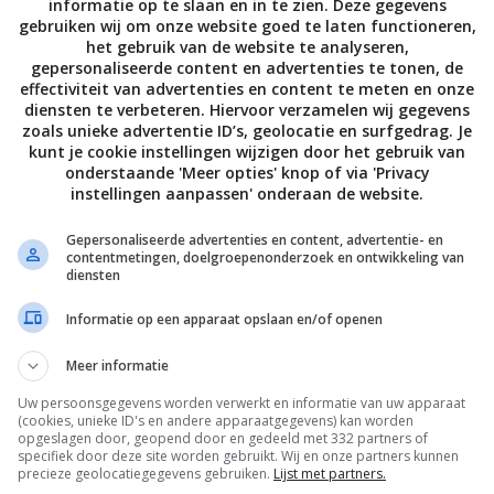
informatie op te slaan en in te zien. Deze gegevens
gebruiken wij om onze website goed te laten functioneren,
het gebruik van de website te analyseren,
gepersonaliseerde content en advertenties te tonen, de
effectiviteit van advertenties en content te meten en onze
euws
dat Toshiba bezig was met de ontwikkeling van
diensten te verbeteren. Hiervoor verzamelen wij gegevens
d van de multi-parallax techniek. Deze techniek moet
zoals unieke advertentie ID’s, geolocatie en surfgedrag. Je
t en de kijkhoeken zouden ook vergroot worden.
kunt je cookie instellingen wijzigen door het gebruik van
onderstaande 'Meer opties' knop of via 'Privacy
instellingen aanpassen' onderaan de website.
er een mooi dun lijstje omheen bouwt, maar meer
Details volgen hopelijk snel!
Gepersonaliseerde advertenties en content, advertentie- en
contentmetingen, doelgroepenonderzoek en ontwikkeling van
diensten
Informatie op een apparaat opslaan en/of openen
Meer informatie
Uw persoonsgegevens worden verwerkt en informatie van uw apparaat
(cookies, unieke ID's en andere apparaatgegevens) kan worden
opgeslagen door, geopend door en gedeeld met 332 partners of
specifiek door deze site worden gebruikt. Wij en onze partners kunnen
REACTIES (0)
precieze geolocatiegegevens gebruiken.
Lijst met partners.