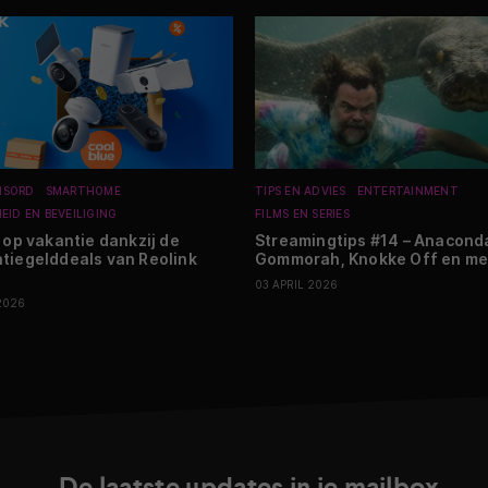
NSORD
SMARTHOME
TIPS EN ADVIES
ENTERTAINMENT
HEID EN BEVEILIGING
FILMS EN SERIES
g op vakantie dankzij de
Streamingtips #14 – Anacond
tiegelddeals van Reolink
Gommorah, Knokke Off en me
03 APRIL 2026
2026
De laatste updates in je mailbox