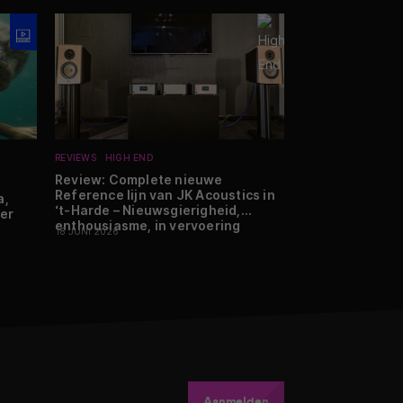
REVIEWS
HIGH END
NIEUWS
AUDIO
H
Review: Complete nieuwe
Samsung onthul
Reference lijn van JK Acoustics in
serie
a,
‘t-Harde – Nieuwsgierigheid,
er
26 FEBRUARI 2026
enthousiasme, in vervoering
18 JUNI 2026
Aanmelden