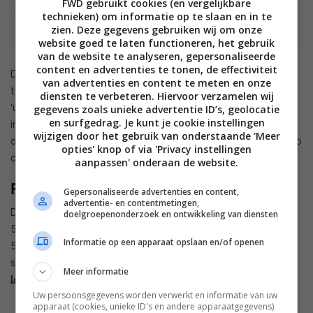
FWD gebruikt cookies (en vergelijkbare
technieken) om informatie op te slaan en in te
zien. Deze gegevens gebruiken wij om onze
website goed te laten functioneren, het gebruik
van de website te analyseren, gepersonaliseerde
content en advertenties te tonen, de effectiviteit
Dankzij de Smart TV-portal van Sharp, Aquos Net+, krijg je
van advertenties en content te meten en onze
toegang tot onder meer Video-on-Demand-services,
diensten te verbeteren. Hiervoor verzamelen wij
‘uitzending gemist’ en het laatste nieuws. Met de
gegevens zoals unieke advertentie ID’s, geolocatie
en surfgedrag. Je kunt je cookie instellingen
ingebouwde WiFi-adapter kan dit bovendien volledig
wijzigen door het gebruik van onderstaande 'Meer
draadloos. Daarnaast kan via de Smart Remote App van Sharp
opties' knop of via 'Privacy instellingen
de TV op afstand bediend worden.
aanpassen' onderaan de website.
Prijs en beschikbaarheid
Gepersonaliseerde advertenties en content,
advertentie- en contentmetingen,
De Sharp LE760-serie is vanaf nu beschikbaar in een 42- en
doelgroepenonderzoek en ontwikkeling van diensten
50-inch model voor een adviesprijs van respectievelijk
Informatie op een apparaat opslaan en/of openen
599,00 en 849,00 euro. Een compleet overzicht van alle
specificaties, modellen en prijzen vind je in de
2014 Sharp
Meer informatie
lcd led tv line-up
.
Uw persoonsgegevens worden verwerkt en informatie van uw
apparaat (cookies, unieke ID's en andere apparaatgegevens)