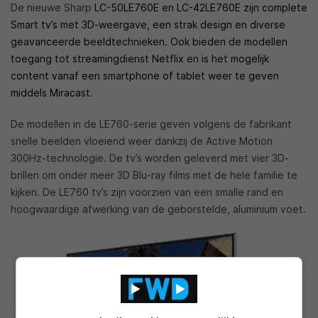
De nieuwe Sharp
LC-50LE760E en LC-42LE760E zijn complete
Smart tv’s met 3D-weergave, een strak design en diverse
geavanceerde beeldtechnieken. Ook bieden de modellen
toegang tot streamingdienst Netflix en is het mogelijk
content vanaf een smartphone of tablet weer te geven
middels Miracast.
De modellen in de LE760-serie geven volgens de fabrikant
snelle beelden vloeiend weer dankzij de Active Motion
300Hz-technologie. De tv’s worden geleverd met vier 3D-
brillen om onder meer 3D Blu-ray films met de hele familie te
kijken. De LE760 tv’s zijn voorzien van een smalle rand en
hoogwaardige afwerking van de geborstelde, aluminium voet.