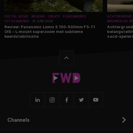
DIGITAL MOVIE
REVIEWS
CREATE
FILMCAMERA'S
ACHTERGROND
FOTOCAMERA'S
10 JUNI 2026
BRONNEN EN SP
Review: Panasonic Lumix S 100-500mm F5-7.1
Achtergrond:
OIS – L-mount superzoom met sublieme
belangstelli
beeldstabilisatie
sacd-speler
Channels