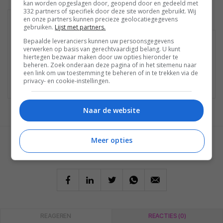
kan worden opgeslagen door, geopend door en gedeeld met
332 partners of specifiek door deze site worden gebruikt. Wij
en onze partners kunnen precieze geolocatiegegevens
LC-50LE760E
LC-42LE760E
gebruiken.
Lijst met partners.
Bepaalde leveranciers kunnen uw persoonsgegevens
Geen winkels gevonden
verwerken op basis van gerechtvaardigd belang. U kunt
hiertegen bezwaar maken door uw opties hieronder te
Mogelijk is het product niet meer te koop.
beheren. Zoek onderaan deze pagina of in het sitemenu naar
Bekijk
hier
de laatste nieuwtjes, reviews en
een link om uw toestemming te beheren of in te trekken via de
privacy- en cookie-instellingen.
achtergronden.
Naar de website
Meer opties
GESCHREVEN DOOR
MARTIJN CHEL
REAGEREN
REACTIES (0)