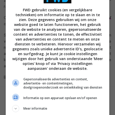
zien, maar ook andere producten als de fotocamera’s, 3D Blu-
ray spelers en 3D home cinema sets.
FWD gebruikt cookies (en vergelijkbare
technieken) om informatie op te slaan en in te
Ook de onlangs gelanceerde
Limited Edition LED TV
zien. Deze gegevens gebruiken wij om onze
ontworpen door Eric Kuster staat in de winkel.
website goed te laten functioneren, het gebruik
van de website te analyseren, gepersonaliseerde
content en advertenties te tonen, de effectiviteit
Samsung heeft van 3D een van de belangrijke speerpunten
van advertenties en content te meten en onze
van het bedrijf gemaakt en verwacht dan ook veel van de
diensten te verbeteren. Hiervoor verzamelen wij
nieuwe techniek. Samsung gaat voorop in de 3D race en komt
gegevens zoals unieke advertentie ID’s, geolocatie
als eerste fabrikant ter wereld met een complete product
en surfgedrag. Je kunt je cookie instellingen
wijzigen door het gebruik van onderstaande 'Meer
lineup van 3D Blu-ray spelers en 3D TV’s tot aan 3D opname
opties' knop of via 'Privacy instellingen
apparatuur.
aanpassen' onderaan de website.
Bron: Samsung
Gepersonaliseerde advertenties en content,
advertentie- en contentmetingen,
doelgroepenonderzoek en ontwikkeling van diensten
GESCHREVEN DOOR
Informatie op een apparaat opslaan en/of openen
MARTIJN CHEL
Meer informatie