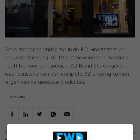
Sinds afgelopen vrijdag zijn in de P.C. Hooftstraat de
nieuwste Samsung 3D TV's te bewonderen. Samsung
heeft hiervoor een speciale 3D Brand Store ingericht
waar consumenten een complete 3D ervaring kunnen
krijgen van de nieuwste producten.
SAMSUNG
Niet alleen de nieuwe LED 3D TV’s van het merk zijn er te