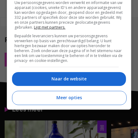
Uw persoonsgegevens worden verwerkt en informatie van uw
apparaat (cookies, unieke ID's en andere apparaatgegevens)
kan worden opgeslagen door, geopend door en gedeeld met
332 partners of specifiek door deze site worden gebruikt. Wij
REAGEREN
REACTIES (0)
en onze partners kunnen precieze geolocatiegegevens
gebruiken.
Lijst met partners.
Bepaalde leveranciers kunnen uw persoonsgegevens
Reacties
(0)
verwerken op basis van gerechtvaardigd belang. U kunt
hiertegen bezwaar maken door uw opties hieronder te
beheren. Zoek onderaan deze pagina of in het sitemenu naar
een link om uw toestemming te beheren of in te trekken via de
Plaats reactie
privacy- en cookie-instellingen.
Naar de website
Meer opties
Lees meer