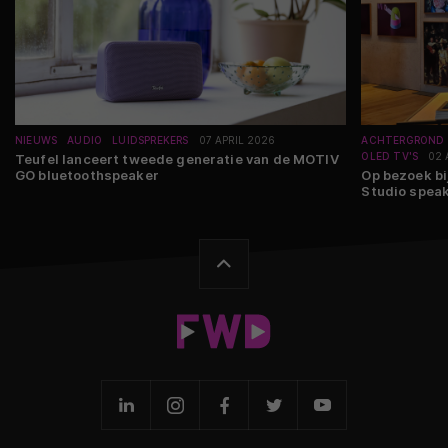
NIEUWS
AUDIO
LUIDSPREKERS
07 APRIL 2026
ACHTERGROND
OLED TV'S
02 
Teufel lanceert tweede generatie van de MOTIV
GO bluetoothspeaker
Op bezoek b
Studio spea