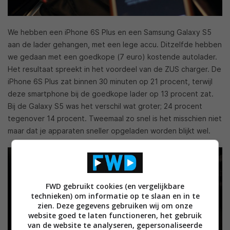
We hebben een iPhone 6S Plus en een Samsung Galaxy S5
aan de lader gehangen, met een lege accu. Ditzelfde hebben
we gedaan met een goedkope (7 euro) kostende autolader.
Het resultaat spreekt in het voordeel van de ZUS charger. De
iPhone 6S Plus zat binnen 30 minuten op 21 procent, terwijl
deze smartphone bij de goedkope lader op 13 procent zat.
Bij de Galaxy S5 was het verschil wat groter; 24 procent
tegenover 14 procent. Tweemaal zo snel is het misschien niet
maar dat je apparaten sneller opgeladen worden blijkt wel.
FWD gebruikt cookies (en vergelijkbare
technieken) om informatie op te slaan en in te
zien. Deze gegevens gebruiken wij om onze
website goed te laten functioneren, het gebruik
van de website te analyseren, gepersonaliseerde