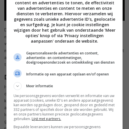
content en advertenties te tonen, de effectiviteit
van advertenties en content te meten en onze
diensten te verbeteren. Hiervoor verzamelen wij
gegevens zoals unieke advertentie ID’s, geolocatie
en surfgedrag. Je kunt je cookie instellingen
Dat de ZUS charger sneller oplaadt heeft onder meer te
wijzigen door het gebruik van onderstaande 'Meer
opties' knop of via 'Privacy instellingen
maken met een slimme chip die ingebouwd zit en herkent
aanpassen' onderaan de website.
welk apparaat je aan de lader hangt. Hierdoor kan de
maximale snelheid voor het laden behaald worden. Ook wordt
Gepersonaliseerde advertenties en content,
aangeraden de officiële laadkabel van je smartphone of
advertentie- en contentmetingen,
doelgroepenonderzoek en ontwikkeling van diensten
tablet te gebruiken zodat het sneller laden zeker mogelijk is.
Informatie op een apparaat opslaan en/of openen
De app
Meer informatie
Hoewel sneller laden middels een slimme chip al ‘slim’ is kan
de ZUS USB Car Charger en Smart Car Finder nog meer. Je
Uw persoonsgegevens worden verwerkt en informatie van uw
apparaat (cookies, unieke ID's en andere apparaatgegevens)
kunt het apparaatje middels bluetooth koppelen met ZUS-
kan worden opgeslagen door, geopend door en gedeeld met
app voor Android en iOS. Eenmaal gekoppeld kan de app de
332 partners of specifiek door deze site worden gebruikt. Wij
en onze partners kunnen precieze geolocatiegegevens
locatie waar je je auto geparkeerd hebt onthouden door de
gebruiken.
Lijst met partners.
gps-coördinaten op te slaan zodra je geparkeerd hebt. Je
Bepaalde leveranciers kunnen uw persoonsgegevens
parkeert en vervolgens vraagt de app of je de locatie wilt