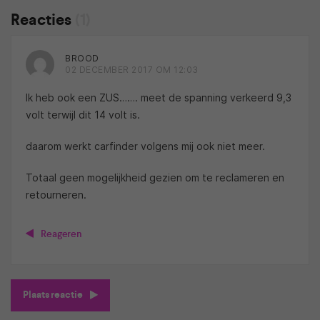
Reacties
(1)
BROOD
02 DECEMBER 2017 OM 12:03
Ik heb ook een ZUS……. meet de spanning verkeerd 9,3
volt terwijl dit 14 volt is.
daarom werkt carfinder volgens mij ook niet meer.
Totaal geen mogelijkheid gezien om te reclameren en
retourneren.
Reageren
Plaats reactie