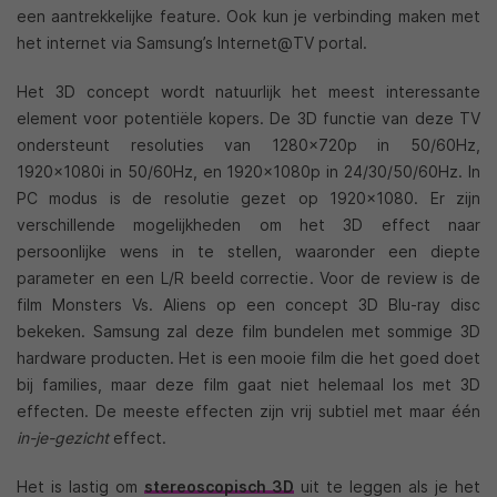
een aantrekkelijke feature. Ook kun je verbinding maken met
het internet via Samsung’s Internet@TV portal.
Het 3D concept wordt natuurlijk het meest interessante
element voor potentiële kopers. De 3D functie van deze TV
ondersteunt resoluties van 1280x720p in 50/60Hz,
1920x1080i in 50/60Hz, en 1920x1080p in 24/30/50/60Hz. In
PC modus is de resolutie gezet op 1920×1080. Er zijn
verschillende mogelijkheden om het 3D effect naar
persoonlijke wens in te stellen, waaronder een diepte
parameter en een L/R beeld correctie. Voor de review is de
film Monsters Vs. Aliens op een concept 3D Blu-ray disc
bekeken. Samsung zal deze film bundelen met sommige 3D
hardware producten. Het is een mooie film die het goed doet
bij families, maar deze film gaat niet helemaal los met 3D
effecten. De meeste effecten zijn vrij subtiel met maar één
in-je-gezicht
effect.
Het is lastig om
stereoscopisch 3D
uit te leggen als je het