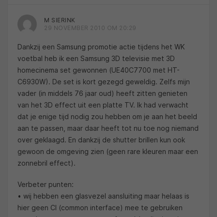
M SIERINK
29 NOVEMBER 2010 OM 20:29
Dankzij een Samsung promotie actie tijdens het WK
voetbal heb ik een Samsung 3D televisie met 3D
homecinema set gewonnen (UE40C7700 met HT-
C6930W). De set is kort gezegd geweldig. Zelfs mijn
vader (in middels 76 jaar oud) heeft zitten genieten
van het 3D effect uit een platte TV. Ik had verwacht
dat je enige tijd nodig zou hebben om je aan het beeld
aan te passen, maar daar heeft tot nu toe nog niemand
over geklaagd. En dankzij de shutter brillen kun ook
gewoon de omgeving zien (geen rare kleuren maar een
zonnebril effect).
Verbeter punten:
• wij hebben een glasvezel aansluiting maar helaas is
hier geen CI (common interface) mee te gebruiken