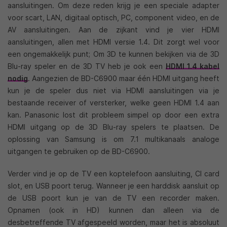
aansluitingen. Om deze reden krijg je een speciale adapter
voor scart, LAN, digitaal optisch, PC, component video, en de
AV aansluitingen. Aan de zijkant vind je vier HDMI
aansluitingen, allen met HDMI versie 1.4. Dit zorgt wel voor
een ongemakkelijk punt; Om 3D te kunnen bekijken via de 3D
Blu-ray speler en de 3D TV heb je ook een
HDMI 1.4 kabel
nodig
. Aangezien de BD-C6900 maar één HDMI uitgang heeft
kun je de speler dus niet via HDMI aansluitingen via je
bestaande receiver of versterker, welke geen HDMI 1.4 aan
kan. Panasonic lost dit probleem simpel op door een extra
HDMI uitgang op de 3D Blu-ray spelers te plaatsen. De
oplossing van Samsung is om 7.1 multikanaals analoge
uitgangen te gebruiken op de BD-C6900.
Verder vind je op de TV een koptelefoon aansluiting, CI card
slot, en USB poort terug. Wanneer je een harddisk aansluit op
de USB poort kun je van de TV een recorder maken.
Opnamen (ook in HD) kunnen dan alleen via de
desbetreffende TV afgespeeld worden, maar het is absoluut