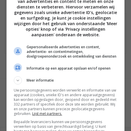
van advertenties en content te meten en onze
SAMSUNG
MEER PRODUCTEN
diensten te verbeteren. Hiervoor verzamelen wij
UE40C6700
gegevens zoals unieke advertentie ID’s, geolocatie
en surfgedrag. Je kunt je cookie instellingen
Geen winkels gevonden
wijzigen door het gebruik van onderstaande 'Meer
opties' knop of via 'Privacy instellingen
Mogelijk is het product niet meer te koop.
aanpassen' onderaan de website.
Bekijk
hier
de laatste nieuwtjes, reviews en
achtergronden.
Gepersonaliseerde advertenties en content,
advertentie- en contentmetingen,
doelgroepenonderzoek en ontwikkeling van diensten
Informatie op een apparaat opslaan en/of openen
Meer informatie
GESCHREVEN DOOR
Uw persoonsgegevens worden verwerkt en informatie van uw
apparaat (cookies, unieke ID's en andere apparaatgegevens)
MARTIJN CHEL
kan worden opgeslagen door, geopend door en gedeeld met
332 partners of specifiek door deze site worden gebruikt. Wij
en onze partners kunnen precieze geolocatiegegevens
gebruiken.
Lijst met partners.
Bepaalde leveranciers kunnen uw persoonsgegevens
verwerken op basis van gerechtvaardigd belang. U kunt