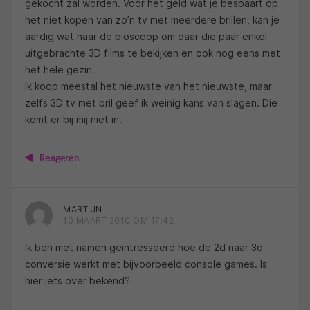
gekocht zal worden. Voor het geld wat je bespaart op
het niet kopen van zo’n tv met meerdere brillen, kan je
aardig wat naar de bioscoop om daar die paar enkel
uitgebrachte 3D films te bekijken en ook nog eens met
het hele gezin.
Ik koop meestal het nieuwste van het nieuwste, maar
zelfs 3D tv met bril geef ik weinig kans van slagen. Die
komt er bij mij niet in.
Reageren
MARTIJN
10 MAART 2010 OM 17:42
Ik ben met namen geintresseerd hoe de 2d naar 3d
conversie werkt met bijvoorbeeld console games. Is
hier iets over bekend?