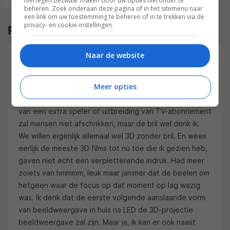
hiertegen bezwaar maken door uw opties hieronder te
REAGEREN
REACTIES (9)
beheren. Zoek onderaan deze pagina of in het sitemenu naar
een link om uw toestemming te beheren of in te trekken via de
privacy- en cookie-instellingen.
Reacties
(9)
Naar de website
DANNY
01 MAART 2010 OM 20:37
Meer opties
Ziet er leuk uit maar … als mensen nog een bril moeten
dragen gaat het niet aanslaan. De bijkomende kosten
van een extra speler of uitbreiding van TV-abonnement
zal mensen niet afschrikken, maar de bril wel denk ik.
We willen eigenlijk allemaal wel 3D zonder bril. En wees
eerlijk de meeste 3D films tot nu toe die ik gezien heb,
gaven niet echt een verpletterende indruk. Had meer
zoiets van hmmmm, leuk maar jammer dat de beelen om
hetgeen waar de focus op dat moment op lag wazig
was. Ik denk dat de eerste volgende aanslaande vorm
van beeldweergave in huis na LED de 3D-projectie
beeldweergave zal zijn. Maar ja, ik kan er ook naast