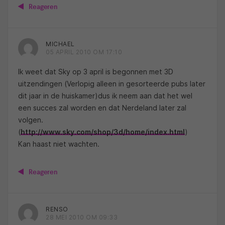
Reageren
MICHAEL
05 APRIL 2010 OM 17:10
Ik weet dat Sky op 3 april is begonnen met 3D
uitzendingen (Verlopig alleen in gesorteerde pubs later
dit jaar in de huiskamer)dus ik neem aan dat het wel
een succes zal worden en dat Nerdeland later zal
volgen.
(
http://www.sky.com/shop/3d/home/index.html
)
Kan haast niet wachten.
Reageren
RENSO
28 MEI 2010 OM 09:33