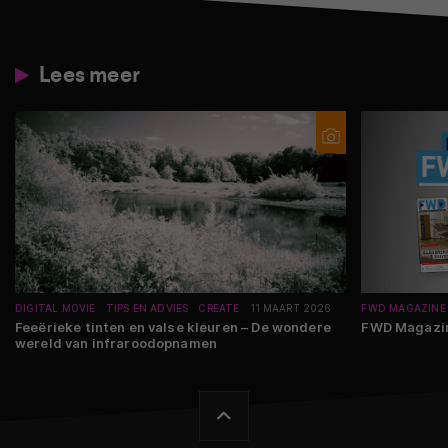
Lees meer
DIGITAL MOVIE
TIPS EN ADVIES
CREATE
11 MAART 2026
FWD MAGAZINE
Feeërieke tinten en valse kleuren – De wondere
FWD Magazine
wereld van infraroodopnamen