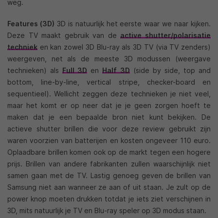
weg.
Features (3D)
3D is natuurlijk het eerste waar we naar kijken.
Deze TV maakt gebruik van de
active shutter/polarisatie
techniek
en kan zowel 3D Blu-ray als 3D TV (via TV zenders)
weergeven, net als de meeste 3D modussen (weergave
technieken) als
Full 3D
en
Half 3D
(side by side, top and
bottom, line-by-line, vertical stripe, checker-board en
sequentieel). Wellicht zeggen deze technieken je niet veel,
maar het komt er op neer dat je je geen zorgen hoeft te
maken dat je een bepaalde bron niet kunt bekijken. De
actieve shutter brillen die voor deze review gebruikt zijn
waren voorzien van batterijen en kosten ongeveer 110 euro.
Oplaadbare brillen komen ook op de markt tegen een hogere
prijs. Brillen van andere fabrikanten zullen waarschijnlijk niet
samen gaan met de TV. Lastig genoeg geven de brillen van
Samsung niet aan wanneer ze aan of uit staan. Je zult op de
power knop moeten drukken totdat je iets ziet verschijnen in
3D, mits natuurlijk je TV en Blu-ray speler op 3D modus staan.