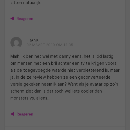
zitten natuurlijk.
Reageren
FRANK
02 MAART 2010 OM 12:35
Mmh, ik ben het wel met danny eens. het is idd lastig
om mensen met een bril achter een tv te krijgen vooral
als de toegevoegde waarde niet verpletterend is. maar
ja, in de ze review hebben ze een geconverteerde
versie gekeken neem ik aan? Want als je avatar op zo’n
scherm ziet dan is dat toch wel iets cooler dan
monsters vs. aliens…
Reageren