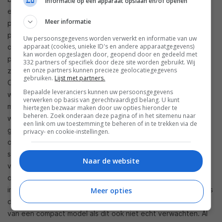
Informatie op een apparaat opslaan en/of openen
echt stereogeluid. Voor buiten is het echter een meer dan
Meer informatie
prima geluid, waarmee de hele tuin (zo’n 30 vierkante meter)
prima gevuld wordt. De speaker staat enigszins verdekt
Uw persoonsgegevens worden verwerkt en informatie van uw
apparaat (cookies, unieke ID's en andere apparaatgegevens)
opgesteld maar bereikt elke hoek van de tuin zonder
kan worden opgeslagen door, geopend door en gedeeld met
problemen. Maar, ook voor een rustig avondje aan tafel,
332 partners of specifiek door deze site worden gebruikt. Wij
en onze partners kunnen precieze geolocatiegegevens
zonder de buren te storen, is het een perfecte speaker. De
gebruiken.
Lijst met partners.
One S weet een rijk geluid weer te geven, met voldoende
Bepaalde leveranciers kunnen uw persoonsgegevens
warmte en dynamiek, maar met vooral de focus op de
verwerken op basis van gerechtvaardigd belang. U kunt
middentonen. Het volume kan daarbij lekker opengedraaid
hiertegen bezwaar maken door uw opties hieronder te
beheren. Zoek onderaan deze pagina of in het sitemenu naar
worden wanneer je een feestje hebt, zonder dat het geluid
een link om uw toestemming te beheren of in te trekken via de
gaat vervormen. De hoge tonen worden
privacy- en cookie-instellingen.
overtuigend weergegeven maar soms iets te schel, de
stemklanken zijn warm en helder en de lage tonen zijn
Naar de website
voldoende voor wat leuke muziek maar vallen enigszins weg
of komen ongecontroleerd over op hoog volume of bij bass-
intensieve muziek, zeker in een open ruimte als de tuin. Dat is
Meer opties
dan ook het enige minpuntje van deze speaker, al mag je dat
van een compact model als dit ook niet echt verwachten. Al